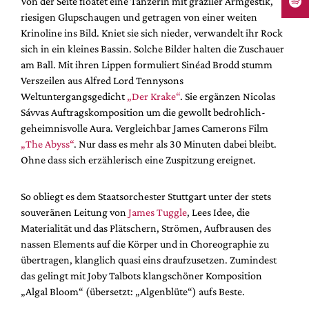
Von der Seite floatet eine Tänzerin mit graziler Armgestik,
riesigen Glupschaugen und getragen von einer weiten
Krinoline ins Bild. Kniet sie sich nieder, verwandelt ihr Rock
sich in ein kleines Bassin. Solche Bilder halten die Zuschauer
am Ball. Mit ihren Lippen formuliert Sinéad Brodd stumm
Verszeilen aus Alfred Lord Tennysons
Weltuntergangsgedicht
„Der Krake“
. Sie ergänzen Nicolas
Sávvas Auftragskomposition um die gewollt bedrohlich-
geheimnisvolle Aura. Vergleichbar James Camerons Film
„The Abyss“
. Nur dass es mehr als 30 Minuten dabei bleibt.
Ohne dass sich erzählerisch eine Zuspitzung ereignet.
So obliegt es dem Staatsorchester Stuttgart unter der stets
souveränen Leitung von
James Tuggle
, Lees Idee, die
Materialität und das Plätschern, Strömen, Aufbrausen des
nassen Elements auf die Körper und in Choreographie zu
übertragen, klanglich quasi eins draufzusetzen. Zumindest
das gelingt mit Joby Talbots klangschöner Komposition
„Algal Bloom“ (übersetzt: „Algenblüte“) aufs Beste.