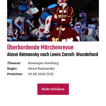
Überbordende Märchenrevue
Alexei Ratmansky nach Lewis Carroll: Wunderland
Theater:
Staatsoper Hamburg
Regie:
Alexei Ratmansky
Premiere:
20.06.2026 (UA)
Mehr Kritiken