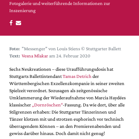
DdB-map
Fotogalerie und weiterführende Informationen zur
Inszenierung
Kalender
Premierensuche
Festival-Planer
Hefte
Foto:
"Messenger" von Louis Stiens © Stuttgarter Ballett
Alle Hefte
Text:
Vesna Mlakar
am 24. Februar 2020
Leseproben
Sechs Neukreationen – diese Uraufführungsdosis hat
Podcast
Stuttgarts Ballettintendant
Tamas Detrich
der
Württembergischen Exzellenzkompanie in seiner zweiten
Service
Spielzeit verordnet. Sozusagen als zeitgenössische
Shop / Abo
Umklammerung der Wiederaufnahme von Marcia Haydées
klassischer
„Dornröschen“
-Fassung. Da wie dort, über alle
Newsletter
Stilgrenzen erhaben: Die Stuttgarter Tänzerinnen und
Redaktion
Tänzer klotzen mit und strotzen euphorisch vor technisch
Autor:innen
überragendem Können – an den Premierenabenden und
Partner
gewiss darüber hinaus. Doch damit nicht genug!