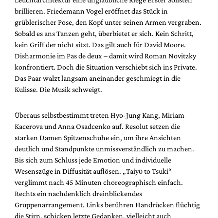
brillieren. Friedemann Vogel eröffnet das Stück in
grüblerischer Pose, den Kopf unter seinen Armen vergraben.
Sobald es ans Tanzen geht, überbietet er sich. Kein Schritt,
kein Griff der nicht sitzt. Das gilt auch für David Moore.
Disharmonie im Pas de deux – damit wird Roman Novitzky
konfrontiert. Doch die Situation verschiebt sich ins Private.
Das Paar walzt langsam aneinander geschmiegt in die
Kulisse. Die Musik schweigt.
Überaus selbstbestimmt treten Hyo-Jung Kang, Miriam
Kacerova und Anna Osadcenko auf. Resolut setzen die
starken Damen Spitzenschuhe ein, um ihre Ansichten
deutlich und Standpunkte unmissverständlich zu machen.
Bis sich zum Schluss jede Emotion und individuelle
Wesenszüge in Diffusität auflösen. „Taiyō to Tsuki“
verglimmt nach 45 Minuten choreographisch einfach.
Rechts ein nachdenklich dreinblickendes
Gruppenarrangement. Links berühren Handrücken flüchtig
die Stirn, schicken letzte Gedanken, vielleicht auch