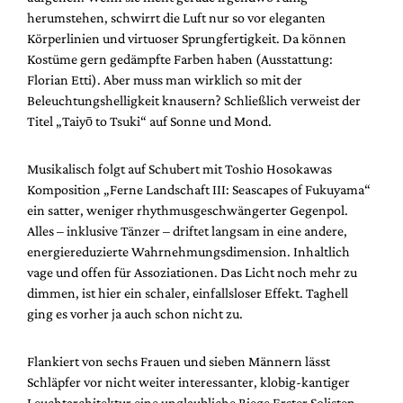
herumstehen, schwirrt die Luft nur so vor eleganten
Körperlinien und virtuoser Sprungfertigkeit. Da können
Kostüme gern gedämpfte Farben haben (Ausstattung:
Florian Etti). Aber muss man wirklich so mit der
Beleuchtungshelligkeit knausern? Schließlich verweist der
Titel „Taiyō to Tsuki“ auf Sonne und Mond.
Musikalisch folgt auf Schubert mit Toshio Hosokawas
Komposition „Ferne Landschaft III: Seascapes of Fukuyama“
ein satter, weniger rhythmusgeschwängerter Gegenpol.
Alles – inklusive Tänzer – driftet langsam in eine andere,
energiereduzierte Wahrnehmungsdimension. Inhaltlich
vage und offen für Assoziationen. Das Licht noch mehr zu
dimmen, ist hier ein schaler, einfallsloser Effekt. Taghell
ging es vorher ja auch schon nicht zu.
Flankiert von sechs Frauen und sieben Männern lässt
Schläpfer vor nicht weiter interessanter, klobig-kantiger
Leuchtarchitektur eine unglaubliche Riege Erster Solisten