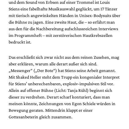
und dem Sound von Erbsen auf einer Trommel ist Louis
Stiens eine fabelhafte Musikauswahl geglückt, um 17 Tänzer
mit tierisch angewinkelten Händen in Unisex-Bodysuits über
die Bühne zu jagen. Eine zweite Haut, die – so erfährt man
aus den für die Nachbereitung aufschlussreichen Interviews
im Programmheft – mit zerstörerischen Hautkrebszellen
bedruckt ist.
Das erschließt sich zwar nicht aus dem reinen Zusehen, mag
aber erklären, warum alle derart außer sich sind.
„Messenger“ („Der Bote“) hat Stiens seine Arbeit genannt.
Mit Shaked Heller steht dem Trupp ein kongenialer Interpret
für Stiens’ unberechenbaren, explosiv-impulsiven Stil vor.
Allein auf offener Bühne (Licht: Tanja Rühl) beginnt sich
dieser zu verdrehen. Derart scharf konturiert, dass man
meinen könnte, Zeichnungen von Egon Schiele würden in
Bewegung geraten. Mittendrin klappt er einer
Gottesanbeterin gleich zusammen.