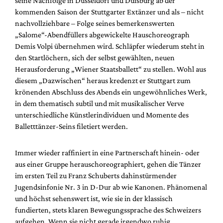
seine Nachfolge in Düsseldorf und Duisburg ab der
kommenden Saison der Stuttgarter Extänzer und als – nicht
nachvollziehbare – Folge seines bemerkenswerten
„Salome“-Abendfüllers abgewickelte Hauschoreograph
Demis Volpi übernehmen wird. Schläpfer wiederum steht in
den Startlöchern, sich der selbst gewählten, neuen
Herausforderung „Wiener Staatsballett“ zu stellen. Wohl aus
diesem „Dazwischen“ heraus kredenzt er Stuttgart zum
krönenden Abschluss des Abends ein ungewöhnliches Werk,
in dem thematisch subtil und mit musikalischer Verve
unterschiedliche Künstlerindividuen und Momente des
Balletttänzer-Seins filetiert werden.
Immer wieder raffiniert in eine Partnerschaft hinein- oder
aus einer Gruppe herauschoreographiert, gehen die Tänzer
im ersten Teil zu Franz Schuberts dahinstürmender
Jugendsinfonie Nr. 3 in D-Dur ab wie Kanonen. Phänomenal
und höchst sehenswert ist, wie sie in der klassisch
fundierten, stets klaren Bewegungssprache des Schweizers
aufgehen. Wenn sie nicht gerade irgendwo ruhig