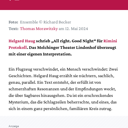
DdB-map
Kalender
Premierensuche
Foto:
Ensemble © Richard Becker
Text:
Thomas Morawitzky
am 12. Mai 2024
Festival-Planer
Hefte
Helgard Haug
schrieb „All right. Good Night“ für
Rimini
Protokoll
. Das Melchinger Theater Lindenhof überzeugt
Alle Hefte
mit einer eigenen Interpretation.
Leseproben
Podcast
Ein Flugzeug verschwindet, ein Mensch verschwindet: Zwei
Geschichten. Helgard Haug erzählt sie nüchtern, sachlich,
Service
genau, parallel. Ein Text entsteht, der erfüllt ist von
schmerzhaften Resonanzen und der Empfindungen weckt,
Shop / Abo
die über Sagbares hinausgehen. Da ist ein erschreckendes
Newsletter
Mysterium, das die Schlagzeilen beherrschte, und eines, das
Redaktion
sich in einem ganz persönlichen, familiären Kreis zutrug.
Autor:innen
Partner
Anzeige