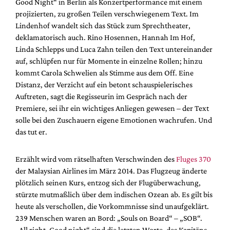
Good Night“ in Berlin als Konzertperformance mit einem
projizierten, zu großen Teilen verschwiegenem Text. Im
Lindenhof wandelt sich das Stück zum Sprechtheater,
deklamatorisch auch. Rino Hosennen, Hannah Im Hof,
Linda Schlepps und Luca Zahn teilen den Text untereinander
auf, schlüpfen nur für Momente in einzelne Rollen; hinzu
kommt Carola Schwelien als Stimme aus dem Off. Eine
Distanz, der Verzicht auf ein betont schauspielerisches
Auftreten, sagt die Regisseurin im Gespräch nach der
Premiere, sei ihr ein wichtiges Anliegen gewesen – der Text
solle bei den Zuschauern eigene Emotionen wachrufen. Und
das tut er.
Erzählt wird vom rätselhaften Verschwinden des
Fluges 370
der Malaysian Airlines im März 2014. Das Flugzeug änderte
plötzlich seinen Kurs, entzog sich der Flugüberwachung,
stürzte mutmaßlich über dem indischen Ozean ab. Es gilt bis
heute als verschollen, die Vorkommnisse sind unaufgeklärt.
239 Menschen waren an Bord: „Souls on Board“ – „SOB“.
„All right. Good night“ sind die letzten Worte, des Kapitäns,