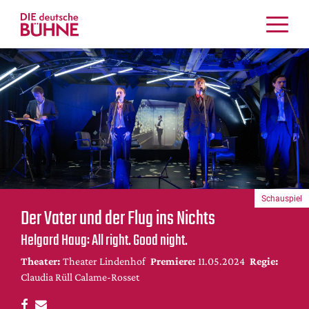
Kritiken
Schauspiel
Musiktheater
Tanz
Crossover
Bühnenwelt
Festivals & Veranstaltungen
Schauspiel
Menschen & Theater
Der Vater und der Flug ins Nichts
Themen
Helgard Haug: All right. Good night.
Internationales
Theater:
Theater Lindenhof
Premiere:
11.05.2024
Regie:
Nachrufe
Claudia Rüll Calame-Rosset
Medientipps