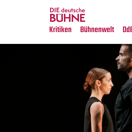
Tanz
Nachrufe
Crossover
Medientipps
Kritiken
Bühnenwelt
Dd