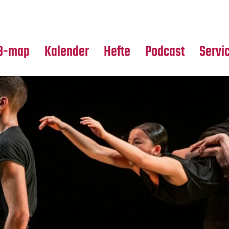
Premierensuche
Alle Hefte
Partne
Festival-Planer
Leseproben
Media
B-map
Kalender
Hefte
Podcast
Servi