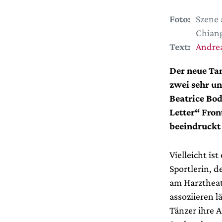
Foto:
Szene 
Chiang
Text:
Andrea
Der neue Ta
zwei sehr u
Beatrice Bo
Letter“ Fron
beeindruckt 
Vielleicht is
Sportlerin, 
am Harztheat
assoziieren l
Tänzer ihre 