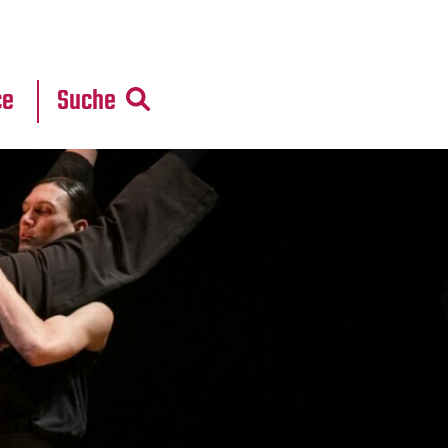
r
daten
ce
Suche