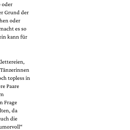
e oder
er Grund der
chen oder
macht es so
ein kann für
lettereien,
i Tänzerinnen
ch topless in
re Paare
em
n Frage
ten, da
auch die
umorvoll“