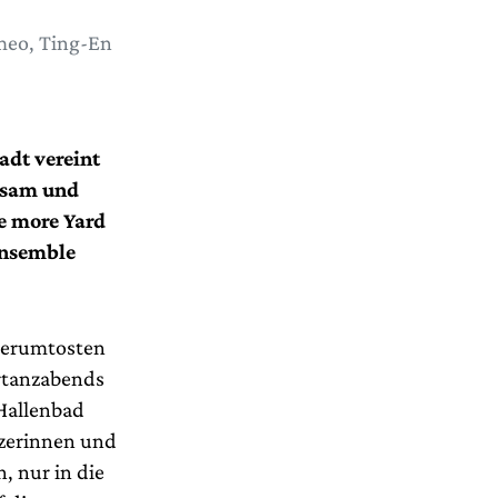
imeo, Ting-En
adt vereint
ssam und
e more Yard
Ensemble
meerumtosten
ertanzabends
Hallenbad
nzerinnen und
, nur in die