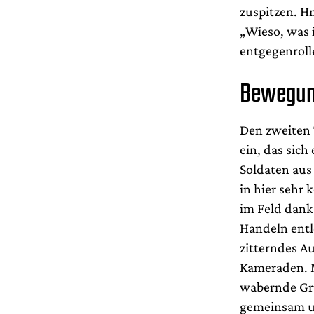
zuspitzen. H
„Wieso, was 
entgegenroll
Bewegun
Den zweiten 
ein, das sic
Soldaten aus
in hier sehr
im Feld dank
Handeln entle
zitterndes A
Kameraden. M
wabernde Gru
gemeinsam un