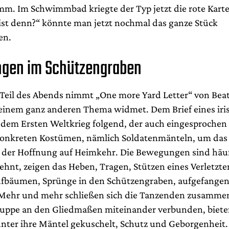
mm. Im Schwimmbad kriegte der Typ jetzt die rote Kart
ist denn?“ könnte man jetzt nochmal das ganze Stück
en.
gen im Schützengraben
Teil des Abends nimmt „One more Yard Letter“ von Beat
h einem ganz anderen Thema widmet. Dem Brief eines iri
 dem Ersten Weltkrieg folgend, der auch eingesprochen 
 konkreten Kostümen, nämlich Soldatenmänteln, um das
 der Hoffnung auf Heimkehr. Die Bewegungen sind häu
hnt, zeigen das Heben, Tragen, Stützen eines Verletzte
ufbäumen, Sprünge in den Schützengraben, aufgefange
ehr und mehr schließen sich die Tanzenden zusammen,
ppe an den Gliedmaßen miteinander verbunden, bieten
ter ihre Mäntel gekuschelt, Schutz und Geborgenhei