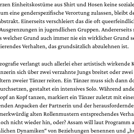
rzen Einheitskostüme aus Shirt und Hosen keine sozial
aum eine genderspezifische Verortung zulassen, bleibt d
strakt. Einerseits verschleiert das die oft queerfeindli
usgrenzungen in jugendlichen Gruppen. Andererseits 
ss welcher Grund auch immer nie ein wirklicher Grund s
ierendes Verhalten, das grundsätzlich abzulehnen ist.
grafie verlangt auch allerlei eher artistisch wirkende K
nzerin sich über zwei verzahnte Jungs breitet oder zwe
tern zweier Tänzer reiten. Ein Tänzer muss sich dann do
urchsetzen, gestaltet ein intensives Solo. Während ande
opf an Kopf tanzen, markiert ein Tänzer zuletzt mit ein
fenden Anpacken der Partnerin und der herausfordernde
merkwürdig alten Rollenmustern entsprechendes Verhal
doch nicht wieder hin, oder? Assam will laut Programm 
hlichen Dynamiken“ von Beziehungen benennen und „h