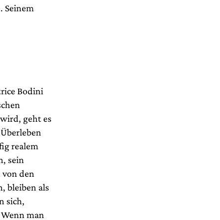
e. Seinem
rice Bodini
schen
wird, geht es
 Überleben
fig realem
n, sein
n von den
 bleiben als
 sich,
t. Wenn man