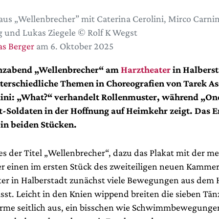
aus „Wellenbrecher” mit Caterina Cerolini, Mirco Carn
 und Lukas Ziegele © Rolf K Wegst
s Berger
am 6. Oktober 2025
nzabend „Wellenbrecher“ am
Harztheater
in Halberst
nterschiedliche Themen in Choreografien von Tarek A
dini: „What?“ verhandelt Rollenmuster, während „On
t-Soldaten in der Hoffnung auf Heimkehr zeigt. Das 
in beiden Stücken.
t es der Titel „Wellenbrecher“, dazu das Plakat mit der 
der einen im ersten Stück des zweiteiligen neuen Kamm
er in Halberstadt zunächst viele Bewegungen aus dem 
ässt. Leicht in den Knien wippend breiten die sieben Tä
Arme seitlich aus, ein bisschen wie Schwimmbewegungen