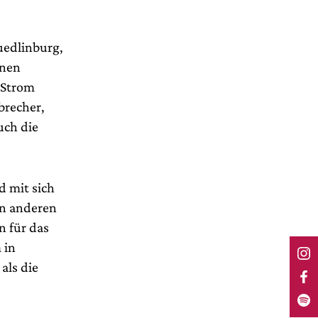
uedlinburg,
inen
 Strom
brecher,
uch die
d mit sich
en anderen
n für das
 in
als die