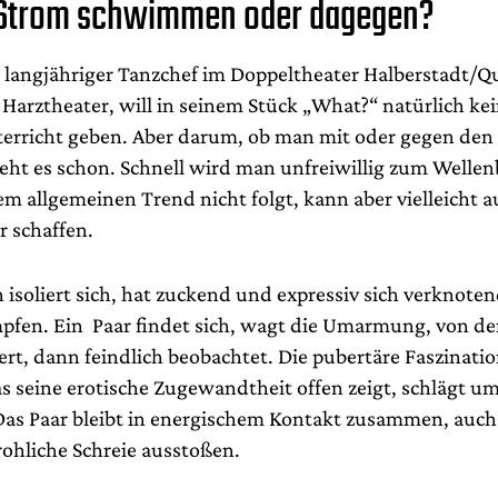
 Strom schwimmen oder dagegen?
, langjähriger Tanzchef im Doppeltheater Halberstadt/Q
 Harztheater, will in seinem Stück „What?“ natürlich ke
rricht geben. Aber darum, ob man mit oder gegen den
ht es schon. Schnell wird man unfreiwillig zum Wellen
 allgemeinen Trend nicht folgt, kann aber vielleicht a
 schaffen.
 isoliert sich, hat zuckend und expressiv sich verknoten
mpfen. Ein Paar findet sich, wagt die Umarmung, von d
iert, dann feindlich beobachtet. Die pubertäre Faszinatio
as seine erotische Zugewandtheit offen zeigt, schlägt um
as Paar bleibt in energischem Kontakt zusammen, auch 
ohliche Schreie ausstoßen.