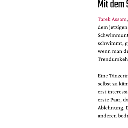
Mit dem
Tarek Assam
dem jetzigen
Schwimmunte
schwimmt, ge
wenn man dem
Trendumkehr
Eine Tänzerin
selbst zu kä
erst interess
erste Paar, d
Ablehnung. D
anderen bedr