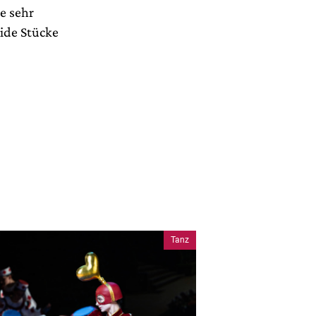
e sehr
eide Stücke
Tanz