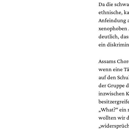
Da die schwa
ethnische, k
Anfeindung ab
xenophoben A
deutlich, da
ein diskrimin
Assams Choreo
wenn eine Tä
auf den Schul
der Gruppe d
inzwischen K
besitzergrei
„What?“ ein 
wollten wir 
„widersprüc