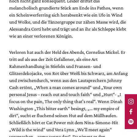
noch nicht ganz konsequent. Leider driftet das
melancholisch grundierte Stück am Ende ins Pathos, wenn
ein Scheinwerferring sich herabsenkt wie ein Ufo in Wind
und Wolke, und die Tänzergruppe zur zähen Masse wird, die
Alessandra Corti hebt und trägt und an ihr als Schleppe klebt
wie an einer verlorenen Königin.
Verloren hat auch der Held des Abends, Cornelius Mickel. Er
tritt auf als aus der Zeit Gefallener, als eine Art
Rahmenhandlung in Stiefeln und Fransen- und
Glitzerdekojacke, von Rot über Weiß bis Schwarz, am Anfang
und zwischendurch, wenn aus den Lautsprechern Johnny
Cash ertönt, „When a man comes around“ und „Your own
personal Jesus – reach out and touch faith“ und „Hurt“- „I
focus on the pain, The only thing that’s real“. Wenn Dinah
Washington „This bitter earth“ besingt, „… my empire of
dirt“, sucht er fluchend seinen Hut auf dem Müllhaufen.
Schließlich hört er Cat Power mit dem Nina-Simone-Hit
„Wild is the wind“ und Vera Lynn „We’ll meet again“
versprechen, „some sunny day“. Da nimmt er den