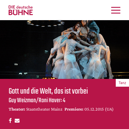
Kritiken
Schauspiel
Musiktheater
Tanz
Crossover
Bühnenwelt
Festivals & Veranstaltungen
Tanz
Menschen & Theater
Gott und die Welt, das ist vorbei
Themen
Guy Weizman/Roni Haver: 4
Internationales
Theater:
Staatstheater Mainz
Premiere:
05.12.2015 (UA)
Nachrufe
Medientipps