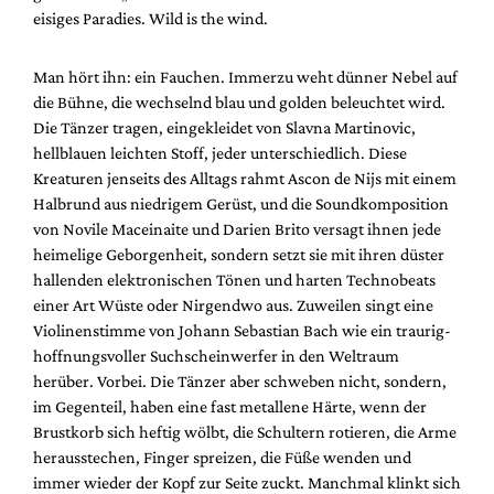
Mediadaten
eisiges Paradies. Wild is the wind.
Suche
Man hört ihn: ein Fauchen. Immerzu weht dünner Nebel auf
die Bühne, die wechselnd blau und golden beleuchtet wird.
Die Tänzer tragen, eingekleidet von Slavna Martinovic,
hellblauen leichten Stoff, jeder unterschiedlich. Diese
Kreaturen jenseits des Alltags rahmt Ascon de Nijs mit einem
Halbrund aus niedrigem Gerüst, und die Soundkomposition
von Novile Maceinaite und Darien Brito versagt ihnen jede
heimelige Geborgenheit, sondern setzt sie mit ihren düster
hallenden elektronischen Tönen und harten Technobeats
einer Art Wüste oder Nirgendwo aus. Zuweilen singt eine
Violinenstimme von Johann Sebastian Bach wie ein traurig-
hoffnungsvoller Suchscheinwerfer in den Weltraum
herüber. Vorbei. Die Tänzer aber schweben nicht, sondern,
im Gegenteil, haben eine fast metallene Härte, wenn der
Brustkorb sich heftig wölbt, die Schultern rotieren, die Arme
herausstechen, Finger spreizen, die Füße wenden und
immer wieder der Kopf zur Seite zuckt. Manchmal klinkt sich