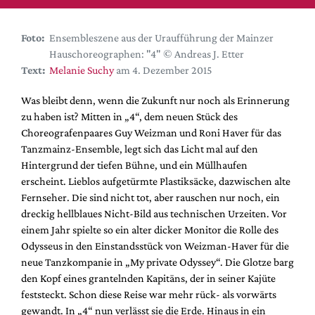
DdB-map
Kalender
Foto:
Ensembleszene aus der Uraufführung der Mainzer
Premierensuche
Hauschoreographen: "4" © Andreas J. Etter
Text:
Melanie Suchy
am 4. Dezember 2015
Festival-Planer
Hefte
Was bleibt denn, wenn die Zukunft nur noch als Erinnerung
zu haben ist? Mitten in „4“, dem neuen Stück des
Alle Hefte
Choreografenpaares Guy Weizman und Roni Haver für das
Leseproben
Tanzmainz-Ensemble, legt sich das Licht mal auf den
Hintergrund der tiefen Bühne, und ein Müllhaufen
Podcast
erscheint. Lieblos aufgetürmte Plastiksäcke, dazwischen alte
Service
Fernseher. Die sind nicht tot, aber rauschen nur noch, ein
dreckig hellblaues Nicht-Bild aus technischen Urzeiten. Vor
Shop / Abo
einem Jahr spielte so ein alter dicker Monitor die Rolle des
Newsletter
Odysseus in den Einstandsstück von Weizman-Haver für die
Redaktion
neue Tanzkompanie in „My private Odyssey“. Die Glotze barg
den Kopf eines grantelnden Kapitäns, der in seiner Kajüte
Autor:innen
feststeckt. Schon diese Reise war mehr rück- als vorwärts
Partner
gewandt. In „4“ nun verlässt sie die Erde. Hinaus in ein