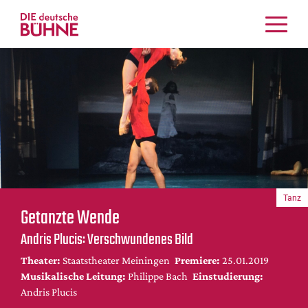
Kritiken
Schauspiel
Musiktheater
Tanz
Crossover
Bühnenwelt
Festivals & Veranstaltungen
Tanz
Menschen & Theater
Getanzte Wende
Themen
Andris Plucis: Verschwundenes Bild
Internationales
Theater:
Staatstheater Meiningen
Premiere:
25.01.2019
Nachrufe
Musikalische Leitung:
Philippe Bach
Einstudierung:
Medientipps
Andris Plucis