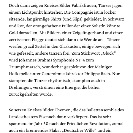
Doch dann zeigen Kneises Bilder Fabrikfrauen, Tänzer jagen
einem Lichtpunkt hinterher. Die Compagnie ist in locker
sitzende, langärmlige Shirts (und Slips) gekleidet, in Schwarz
und Rot, der orangefarbene Pullunder einer Solistin könnte
Gold darstellen. Mit Bildern einer Zeigefingerhand und einer
zerrissenen Flagge deutet sich dann die Wende an – Tänzer
werfen grazil Zettel in den Glaskasten, einige bewegen sich
wie gefesselt, andere tanzen frei. Zum Stichwort „Glück“
wird Johannes Brahms Symphonie Nr. 4 zum
Triumphmarsch, wunderbar gespielt von der Meiniger
Hofkapelle unter Generalmusikdirektor Philippe Bach. Nun
stampfen die Tänzer rhythmisch, stampfen auch in
Drehungen, verströmen eine Energie, die bisher
zurückgehalten wurde.
So setzen Kneises Bilder Themen, die das Ballettensemble des
Landestheaters Eisenach dann verkörpert. Das ist sehr
spannend im Jahr 30 nach der Friedlichen Revolution, zumal
auch ein brennendes Plakat „Deutscher Wille“ und ein