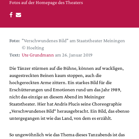
DdB-map
Fotos auf der Homepage des Theaters
Kalender
Premierensuche
Festival-Planer
Foto:
"Verschwundenes Bild" am Staatstheater Meiningen
Hefte
© Hoelting
Alle Hefte
Text:
Ute Grundmann
am 26. Januar 2019
Leseproben
Die Tänzer stürmen auf die Bühne, können auf wackligen,
Podcast
ausgestreckten Beinen kaum stoppen, auch die
hochgereckten Arme zittern. Ein starkes Bild für die
Service
Erschütterungen und Emotionen rund um das Jahr 1989,
nicht das einzige an diesem Abend im Meininger
Shop / Abo
Staatstheater. Hier hat Andris Plucis seine Choreographie
Newsletter
„Verschwundenes Bild“ herausgebracht. Ein Bild, das ebenso
Redaktion
untergegangen ist wie das Land, von dem es erzählt.
Autor:innen
Partner
So ungewöhnlich wie das Thema dieses Tanzabends ist das