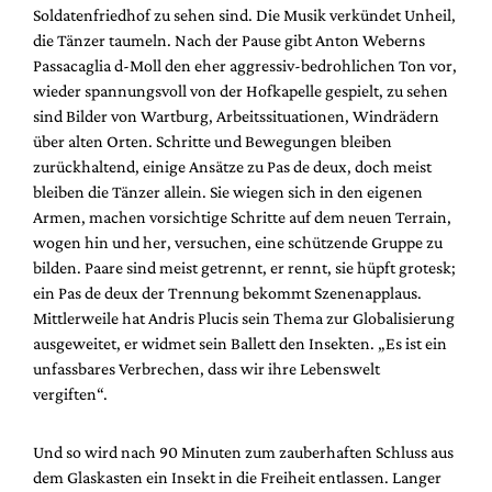
Soldatenfriedhof zu sehen sind. Die Musik verkündet Unheil,
die Tänzer taumeln. Nach der Pause gibt Anton Weberns
Passacaglia d-Moll den eher aggressiv-bedrohlichen Ton vor,
wieder spannungsvoll von der Hofkapelle gespielt, zu sehen
sind Bilder von Wartburg, Arbeitssituationen, Windrädern
über alten Orten. Schritte und Bewegungen bleiben
zurückhaltend, einige Ansätze zu Pas de deux, doch meist
bleiben die Tänzer allein. Sie wiegen sich in den eigenen
Armen, machen vorsichtige Schritte auf dem neuen Terrain,
wogen hin und her, versuchen, eine schützende Gruppe zu
bilden. Paare sind meist getrennt, er rennt, sie hüpft grotesk;
ein Pas de deux der Trennung bekommt Szenenapplaus.
Mittlerweile hat Andris Plucis sein Thema zur Globalisierung
ausgeweitet, er widmet sein Ballett den Insekten. „Es ist ein
unfassbares Verbrechen, dass wir ihre Lebenswelt
vergiften“.
Und so wird nach 90 Minuten zum zauberhaften Schluss aus
dem Glaskasten ein Insekt in die Freiheit entlassen. Langer