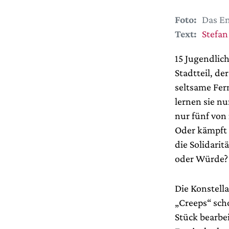
Foto:
Das En
Text:
Stefan
15 Jugendlic
Stadtteil, de
seltsame Fer
lernen sie n
nur fünf von
Oder kämpft n
die Solidari
oder Würde?
Die Konstella
„Creeps“ sch
Stück bearbe