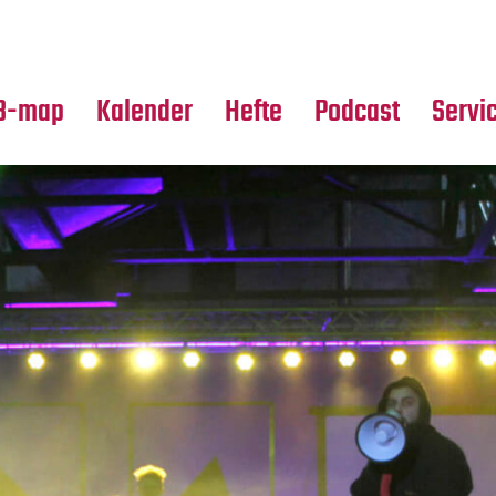
Premierensuche
Alle Hefte
Partne
Festival-Planer
Leseproben
Media
B-map
Kalender
Hefte
Podcast
Servi