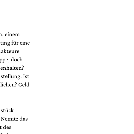
n, einem
ting für eine
dakteure
uppe, doch
menhalten?
stellung. Ist
glichen? Geld
sstück
h Nemitz das
t des