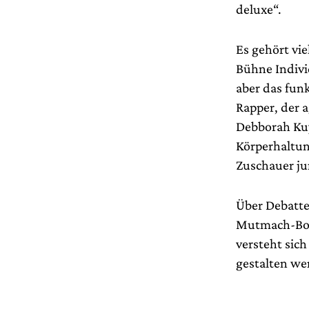
deluxe“.
Es gehört vie
Bühne Indivi
aber das funk
Rapper, der 
Debborah Kuy
Körperhaltung
Zuschauer ju
Über Debatten
Mutmach-Bots
versteht sich
gestalten we