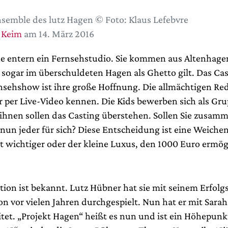
semble des lutz Hagen © Foto: Klaus Lefebvre
 Keim
am 14. März 2016
he entern ein Fernsehstudio. Sie kommen aus Altenhage
r sogar im überschuldeten Hagen als Ghetto gilt. Das Cas
nsehshow ist ihre große Hoffnung. Die allmächtigen Re
ur per Live-Video kennen. Die Kids bewerben sich als Gr
 ihnen sollen das Casting überstehen. Sollen Sie zusam
un jeder für sich? Diese Entscheidung ist eine Weichen
tät wichtiger oder der kleine Luxus, den 1000 Euro ermö
tion ist bekannt. Lutz Hübner hat sie mit seinem Erfolg
on vor vielen Jahren durchgespielt. Nun hat er mit Sara
itet. „Projekt Hagen“ heißt es nun und ist ein Höhepunk