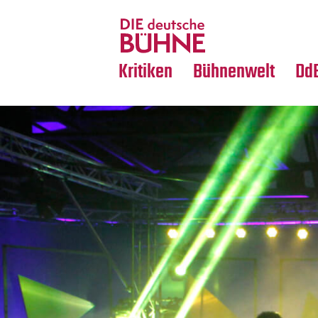
Tanz
Nachrufe
Crossover
Medientipps
Kritiken
Bühnenwelt
Dd