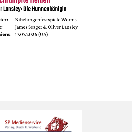
chrumpfte Helden
er Lansley: Die Hunnenkönigin
ter:
Nibelungenfestspiele Worms
e:
James Seager & Oliver Lansley
iere:
17.07.2026 (UA)