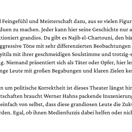
l Feingefühl und Meisterschaft dazu, aus so vielen Figur
duen zu machen. Jeder kann hier seine Geschichte nur 
tioniert grandios. Da gibt es Najib el-Chartouni, den bä
aggressive Töne mit sehr differenzierten Beobachtungen
itila mit ihrer geschmeidigen Soulstimme und trotzig-s
. Niemand präsentiert sich als Täter oder Opfer, hier le
nge Leute mit großen Begabungen und klaren Zielen k
 um politische Korrektheit ist dieses Theater längst hi
chaften braucht Werner Hahns packende Inszenierung
 einfach von selbst, dass diese grandiosen Leute die Zuk
rden. Egal, ob ihnen Medienfuzzis dabei helfen oder nic