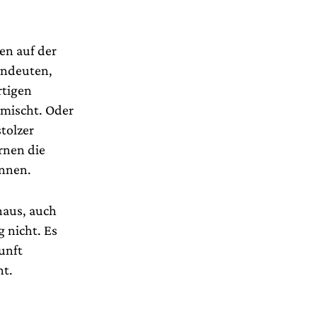
en auf der
andeuten,
rtigen
 mischt. Oder
tolzer
rnen die
ennen.
naus, auch
 nicht. Es
unft
ht.