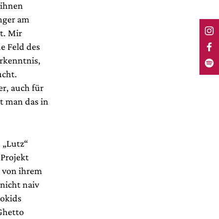
 ihnen
änger am
t. Mir
de Feld des
rkenntnis,
ucht.
er, auch für
t man das in
s „Lutz“
„Projekt
n von ihrem
nicht naiv
tokids
„Ghetto