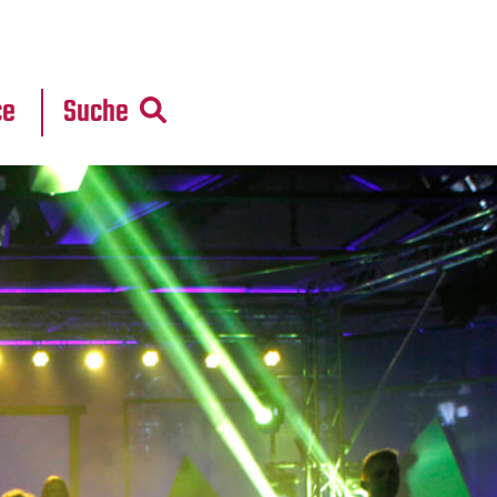
r
daten
ce
Suche