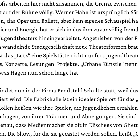
ofis arbeiten hier nicht zusammen, die Grenze zwischen
auf der Bühne völlig. Werner Hahn ist ursprünglich S
, das Oper und Ballett, aber kein eigenes Schauspiel ha
ier und Energie hat er sich in das ihm zuvor völlig frem
Jugendtheaters hineingearbeitet. Angetrieben von der E
ch wandelnde Stadtgesellschaft neue Theaterformen bra
t das „Lutz“ eine Spielstätte nicht nur fürs Jugendtheat
s, Konzerte, Lesungen, Projekte. „Urbane Künstle“ nenn
was Hagen nun schon lange hat.
findet nun in der Firma Bandstahl Schulte statt, weil da
ert wird. Die Fabrikhalle ist ein idealer Spielort für das 
ollen heißen wie ihre Spieler, die Jugendlichen erzähle
enhagen, von ihren Träumen und Abneigungen. Sie sind 
enau, dass Medienmacher sie oft in Klischees von Ghet
n. Die Show, für die sie gecastet werden sollen, heißt 