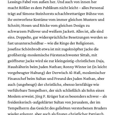
Lessings Fabel von außen her. Und auch von innen her
macht Rößler es dem Publikum nicht leicht – alles Personal
trägt auf Simone Steinhorsts schachbrettartiger Bühne von
ihr entworfene Kostüme vom immer gleichen Mustern und
Schnitt; Hosen und Röcke vom gleichen Design zu
schwarzem Pullover und weißem Jackett. Alles ist, alle sind
eins. Doppelte, gar widersprüchliche Besetzungen werden so
fast ununterscheidbar – wie die Ringe der Religionen.
Josefine Schönbrodt etwa ist mit zugeknöpfter Jacke die
großherzig-moslemische Fürstenschwester Sittah, mit
geöffneter Jacke wird sie zur kleingeistig-christlichen Daja,
Haushälterin beim Juden Nathan; Ronny Winter ist (in leicht
vorgebeugter Haltung) der Derwisch Al-Hafi, moslemischer
Finanzchef beim Sultan und Freund des Juden Nathan, aber
auch (ungebeugt) der christliche, ebenso lernfähige wie
verführbare Tempelherr, der sich schließlich als Sohn eines
Moslem erweist. Jörg F. Krüger hat es besonders schwer – als
freidenkerisch-aufgeklärter Sultan von Jerusalem, der im
Tempelherrn das Gesicht des geliebten verstorbenen Bruders
wieder erkennt, aber auch als finster-christlicher Patriarch,