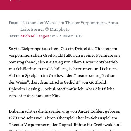
DdB-map
Kalender
Premierensuche
Foto:
"Nathan der Weise" am Theater Vorpommern. Anna
Luise Borner © MuTphoto
Festival-Planer
Text:
Michael Laages
am 22. März 2015
Hefte
So viel Zielgruppe ist selten. Gut ein Drittel des Theaters im
Alle Hefte
vorpommerschen Greifswald füllt sich in einer Premiere am
Leseproben
Samstagabend, also weit weg von allem Unterrichtsbetrieb,
mit Schülerinnen und Schülern, Lehrerinnen und Lehrern.
Podcast
Auf dem Spielplan im Greifswalder Theater steht „Nathan
Service
der Weise“, das „dramatische Gedicht“ von Gotthold
Ephraim Lessing … Schul-Stoff natürlich. Aber die Pflicht
Shop / Abo
wird hier durchaus zur Kür.
Newsletter
Redaktion
Dabei macht es die Inszenierung von André Rößler, geboren
Autor:innen
1978 und seit zwei Jahren Oberspielleiter im Schauspiel am
Theater Vorpommern, der Doppel-Bühne für Greifswald und
Partner