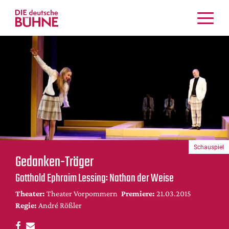
Kritiken
Schauspiel
Musiktheater
Tanz
Crossover
Bühnenwelt
Festivals & Veranstaltungen
Schauspiel
Menschen & Theater
Gedanken-Träger
Themen
Gotthold Ephraim Lessing: Nathan der Weise
Internationales
Theater:
Theater Vorpommern
Premiere:
21.03.2015
Nachrufe
Regie:
André Rößler
Medientipps