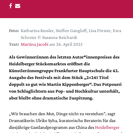
DdB-map
Kalender
Premierensuche
Foto:
Katharina Kessler, Steffen Gangloff, Lisa Förster, Esra
Festival-Planer
Schreier © Susanne Reichardt
Hefte
Text:
Martina Jacobi
am 26. April 2025
Alle Hefte
Als Gewinner:innen des letzten Autor*innenpreises des
Leseproben
Heidelberger Stückemarktes eröffnet die
Künstler:innengruppe Frankfurter Hauptschule die 42.
Podcast
Ausgabe des Festivals mit dem Stück „2×241 Titel
Service
doppelt so gut wie Martin Kippenberger“. Das Potpourri
von Schlaglichtern aus Pop- und Hochkultur unterhält,
Shop / Abo
aber bleibt ohne dramatische Zuspitzung.
Newsletter
Redaktion
„Wir brauchen den Mut, Dinge nicht zu verstehen“, sagt
Autor:innen
Dramatikerin Ulrike Syha, kuratorische Beraterin für das
diesjährige Gastlandprogramm aus China des
Heidelberger
Partner