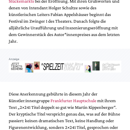
Stückemarkts
bei der Eröffnung. Mit ihren Grußworten und
Mediadaten
denen von Intendant Holger Schultze sowie des
Suche
künstlerischen Leiters Fabian Appelshäuser beginnt das
Festival im Zwinger 1 des Theaters. Danach folgte die
alljährliche Uraufführung und Inszenierungseröffnung mit
dem Gewinnerstück des Autor*innenpreises aus dem letzten
Jahr.
Anzeige
Diese Anerkennung gebührte in diesem Jahr der
Künstler:innengruppe
Frankfurter Hauptschule
mit ihrem
Text „2×241 Titel doppelt so gut wie Martin Kippenberger“.
Der kryptische Titel verspricht genau das, was auf der Bühne
passiert: keinen dramatischen Text, keine Handlung oder
Figurenentwicklung, sondern 2×241 Titel, gesprochen oder