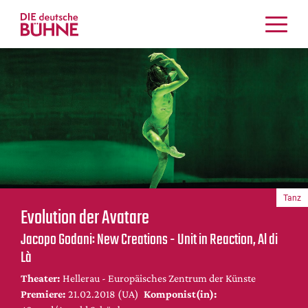
Kritiken
Schauspiel
Musiktheater
Tanz
Crossover
Bühnenwelt
Festivals & Veranstaltungen
Tanz
Menschen & Theater
Evolution der Avatare
Themen
Jacopo Godani: New Creations - Unit in Reaction, Al di
Internationales
Là
Nachrufe
Theater:
Hellerau - Europäisches Zentrum der Künste
Medientipps
Premiere:
21.02.2018 (UA)
Komponist(in):