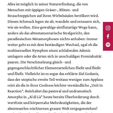
Alles ist möglich in seiner Naturerfindung, die von
Menschen mit üppigen Gräser-, Blüten- und
Strauchteppichen auf ihren Wirbelsäulen bevölkert wird.
Diesen Schmuck legen sie ab, wandeln und erneuern sich,
wie sie wollen. Eine gewaltige sintflutartige Woge kann,
anders als das alttestamentarische Strafgericht, den
paradiesischen Metamorphosen nichts anhaben: Immer
weiter geht es mit dem beständigen Wechsel, egal ob die
multisexuellen Nymphen einen schlafenden Adonis
umlagern oder die Arten sich in unschuldiger Promiskuität
paaren. Die Verschmelzung gleich- und
gegengeschlechtlicher Elementarteilchen fließt und fließt
und fließt. Vielleicht ist es sogar das erklärte Ziel Godanis,
dass der utopische zweite Teil weitaus weniger zum Applaus
reizt als die in ihrer Coolness leichter verständliche „Unit In
Reaction“. Beinhaltet das pastoral und undramatisch
Amorphe in „Al di Là“ heute bereits Überforderung durch
wertfreie und körpernahe Mehrdeutigkeiten, die der
abenteuerlos-nüchternen grauen Welt entgegenstehen?