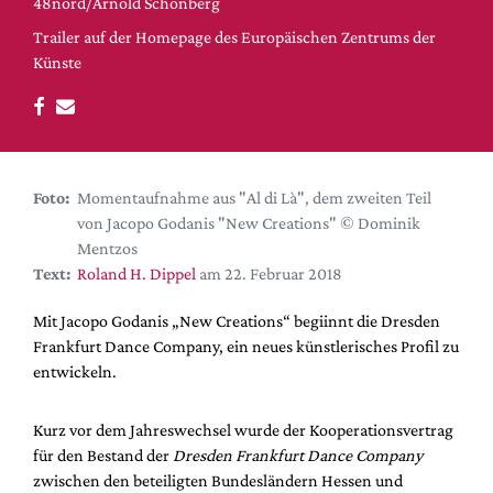
DdB-map
48nord/Arnold Schönberg
Trailer auf der Homepage des Europäischen Zentrums der
Kalender
Künste
Premierensuche
Festival-Planer
Hefte
Alle Hefte
Foto:
Momentaufnahme aus "Al di Là", dem zweiten Teil
von Jacopo Godanis "New Creations" © Dominik
Leseproben
Mentzos
Podcast
Text:
Roland H. Dippel
am 22. Februar 2018
Service
Mit Jacopo Godanis „New Creations“ begiinnt die Dresden
Shop / Abo
Frankfurt Dance Company, ein neues künstlerisches Profil zu
entwickeln.
Newsletter
Redaktion
Kurz vor dem Jahreswechsel wurde der Kooperationsvertrag
Autor:innen
für den Bestand der
Dresden Frankfurt Dance Company
Partner
zwischen den beteiligten Bundesländern Hessen und