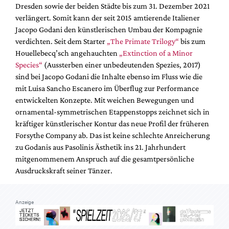
Mediadaten
Dresden sowie der beiden Städte bis zum 31. Dezember 2021
verlängert. Somit kann der seit 2015 amtierende Italiener
Suche
Jacopo Godani den künstlerischen Umbau der Kompagnie
verdichten. Seit dem Starter
„The Primate Trilogy“
bis zum
Houellebecq’sch angehauchten
„Extinction of a Minor
Species“
(Aussterben einer unbedeutenden Spezies, 2017)
sind bei Jacopo Godani die Inhalte ebenso im Fluss wie die
mit Luisa Sancho Escanero im Überflug zur Performance
entwickelten Konzepte. Mit weichen Bewegungen und
ornamental-symmetrischen Etappenstopps zeichnet sich in
kräftiger künstlerischer Kontur das neue Profil der früheren
Forsythe Company ab. Das ist keine schlechte Anreicherung
zu Godanis aus Pasolinis Ästhetik ins 21. Jahrhundert
mitgenommenem Anspruch auf die gesamtpersönliche
Ausdruckskraft seiner Tänzer.
Anzeige