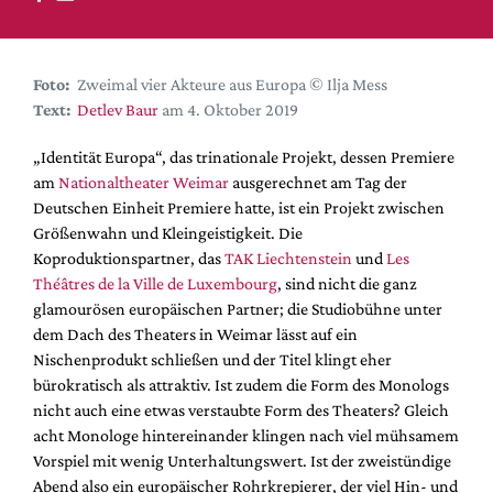
DdB-map
Kalender
Premierensuche
Foto:
Zweimal vier Akteure aus Europa © Ilja Mess
Text:
Detlev Baur
am 4. Oktober 2019
Festival-Planer
Hefte
„Identität Europa“, das trinationale Projekt, dessen Premiere
am
Nationaltheater Weimar
ausgerechnet am Tag der
Alle Hefte
Deutschen Einheit Premiere hatte, ist ein Projekt zwischen
Leseproben
Größenwahn und Kleingeistigkeit. Die
Koproduktionspartner, das
TAK Liechtenstein
und
Les
Podcast
Théâtres de la Ville de Luxembourg
, sind nicht die ganz
Service
glamourösen europäischen Partner; die Studiobühne unter
dem Dach des Theaters in Weimar lässt auf ein
Shop / Abo
Nischenprodukt schließen und der Titel klingt eher
Newsletter
bürokratisch als attraktiv. Ist zudem die Form des Monologs
Redaktion
nicht auch eine etwas verstaubte Form des Theaters? Gleich
acht Monologe hintereinander klingen nach viel mühsamem
Autor:innen
Vorspiel mit wenig Unterhaltungswert. Ist der zweistündige
Partner
Abend also ein europäischer Rohrkrepierer, der viel Hin- und