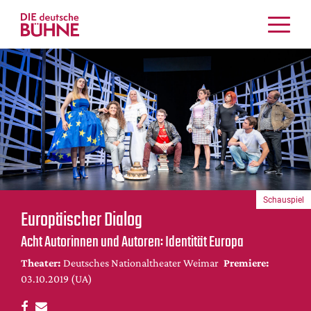
Kritiken
Schauspiel
Musiktheater
Tanz
Crossover
Bühnenwelt
Festivals & Veranstaltungen
Schauspiel
Menschen & Theater
Europäischer Dialog
Themen
Acht Autorinnen und Autoren: Identität Europa
Internationales
Theater:
Deutsches Nationaltheater Weimar
Premiere:
Nachrufe
03.10.2019 (UA)
Medientipps