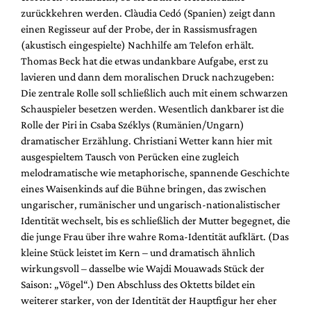
zurückkehren werden. Clàudia Cedó (Spanien) zeigt dann
einen Regisseur auf der Probe, der in Rassismusfragen
(akustisch eingespielte) Nachhilfe am Telefon erhält.
Thomas Beck hat die etwas undankbare Aufgabe, erst zu
lavieren und dann dem moralischen Druck nachzugeben:
Die zentrale Rolle soll schließlich auch mit einem schwarzen
Schauspieler besetzen werden. Wesentlich dankbarer ist die
Rolle der Piri in Csaba Széklys (Rumänien/Ungarn)
dramatischer Erzählung. Christiani Wetter kann hier mit
ausgespieltem Tausch von Perücken eine zugleich
melodramatische wie metaphorische, spannende Geschichte
eines Waisenkinds auf die Bühne bringen, das zwischen
ungarischer, rumänischer und ungarisch-nationalistischer
Identität wechselt, bis es schließlich der Mutter begegnet, die
die junge Frau über ihre wahre Roma-Identität aufklärt. (Das
kleine Stück leistet im Kern – und dramatisch ähnlich
wirkungsvoll – dasselbe wie Wajdi Mouawads Stück der
Saison: „Vögel“.) Den Abschluss des Oktetts bildet ein
weiterer starker, von der Identität der Hauptfigur her eher