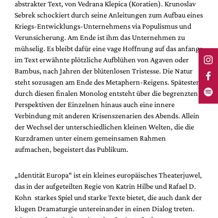
abstrakter Text, von Vedrana Klepica (Koratien). Krunoslav
Sebrek schockiert durch seine Anleitungen zum Aufbau eines
Kriegs-Entwicklungs-Unternehmens via Populismus und
Verunsicherung. Am Ende ist ihm das Unternehmen zu
mühselig. Es bleibt dafür eine vage Hoffnung auf das anfangs
im Text erwähnte plötzliche Aufblühen von Agaven oder
Bambus, nach Jahren der blütenlosen Tristesse. Die Natur
steht sozusagen am Ende des Metaphern-Reigens. Spätestens
durch diesen finalen Monolog entsteht über die begrenzten
Perspektiven der Einzelnen hinaus auch eine innere
Verbindung mit anderen Krisenszenarien des Abends. Allein
der Wechsel der unterschiedlichen kleinen Welten, die die
Kurzdramen unter einem gemeinsamen Rahmen
aufmachen, begeistert das Publikum.
„Identität Europa“ ist ein kleines europäisches Theaterjuwel,
das in der aufgeteilten Regie von Katrin Hilbe und Rafael D.
Kohn starkes Spiel und starke Texte bietet, die auch dank der
klugen Dramaturgie untereinander in einen Dialog treten.