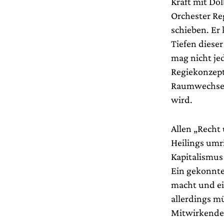
Kraft mit Do
Orchester Re
schieben. Er 
Tiefen diese
mag nicht je
Regiekonzept
Raumwechsel
wird.
Allen „Recht 
Heilings umr
Kapitalismus 
Ein gekonnte
macht und ei
allerdings m
Mitwirkender