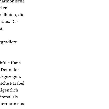
lharmonische
d zu
allinien, die
eraus. Das
as
gradiert
rhülle Hans
. Denn der
rückgezogen.
ische Parabel
Eigentlich
inmal als
auerraum aus.