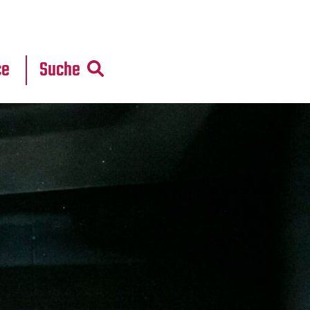
r
daten
ce
Suche