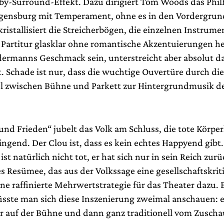
lby-Surround-Effekt. Dazu dirigiert Tom Woods das Phi
gensburg mit Temperament, ohne es in den Vordergrun
kristallisiert die Streicherbögen, die einzelnen Instrumen
r Partitur glasklar ohne romantische Akzentuierungen h
dermanns Geschmack sein, unterstreicht aber absolut d
. Schade ist nur, dass die wuchtige Ouvertüre durch die
 zwischen Bühne und Parkett zur Hintergrundmusik de
und Frieden“ jubelt das Volk am Schluss, die tote Körpe
ingend. Der Clou ist, dass es kein echtes Happyend gibt
ist natürlich nicht tot, er hat sich nur in sein Reich zu
s Resümee, das aus der Volkssage eine gesellschaftskrit
ne raffinierte Mehrwertstrategie für das Theater dazu. 
üsste man sich diese Inszenierung zweimal anschauen: e
 auf der Bühne und dann ganz traditionell vom Zusch