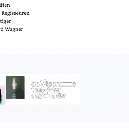
iffen
n Regisseuren
tiger
ard Wagner