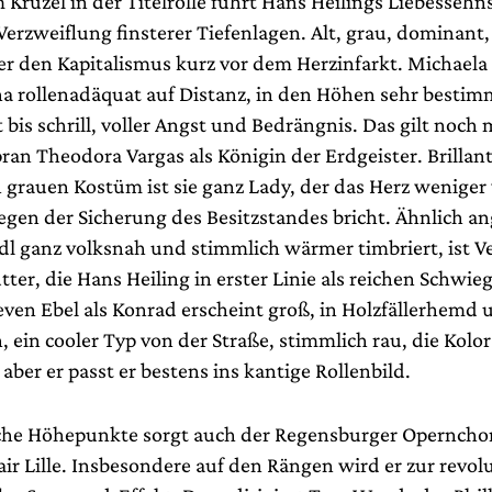
Kruzel in der Titelrolle führt Hans Heilings Liebessehn
erzweiflung finsterer Tiefenlagen. Alt, grau, dominant,
 er den Kapitalismus kurz vor dem Herzinfarkt. Michaela
nna rollenadäquat auf Distanz, in den Höhen sehr besti
ut bis schrill, voller Angst und Bedrängnis. Das gilt noch
ran Theodora Vargas als Königin der Erdgeister. Brillan
n grauen Kostüm ist sie ganz Lady, der das Herz wenige
egen der Sicherung des Besitzstandes bricht. Ähnlich a
dl ganz volksnah und stimmlich wärmer timbriert, ist V
ter, die Hans Heiling in erster Linie als reichen Schwi
teven Ebel als Konrad erscheint groß, in Holzfällerhemd 
 ein cooler Typ von der Straße, stimmlich rau, die Kolo
 aber er passt er bestens ins kantige Rollenbild.
che Höhepunkte sorgt auch der Regensburger Opernchor
air Lille. Insbesondere auf den Rängen wird er zur revol