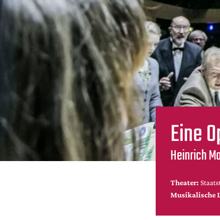
Eine O
Heinrich Ma
Theater:
Staats
Musikalische 