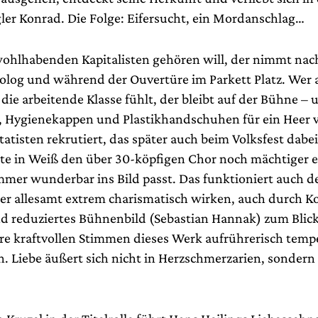
ler Konrad. Die Folge: Eifersucht, ein Mordanschlag…
ohlhabenden Kapitalisten gehören will, der nimmt na
log und während der Ouvertüre im Parkett Platz. Wer 
h die arbeitende Klasse fühlt, der bleibt auf der Bühne –
 Hygienekappen und Plastikhandschuhen für ein Heer v
atisten rekrutiert, das später auch beim Volksfest dabei 
te in Weiß den über 30-köpfigen Chor noch mächtiger 
mmer wunderbar ins Bild passt. Das funktioniert auch d
ger allesamt extrem charismatisch wirken, auch durch 
nd reduziertes Bühnenbild (Sebastian Hannak) zum Bli
re kraftvollen Stimmen dieses Werk aufrührerisch tem
n. Liebe äußert sich nicht in Herzschmerzarien, sondern 