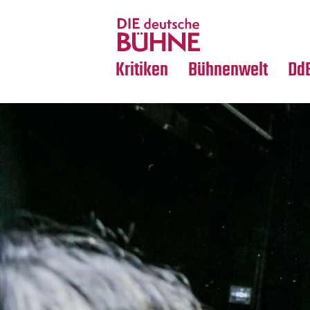
Tanz
Nachrufe
Crossover
Medientipps
Kritiken
Bühnenwelt
Dd