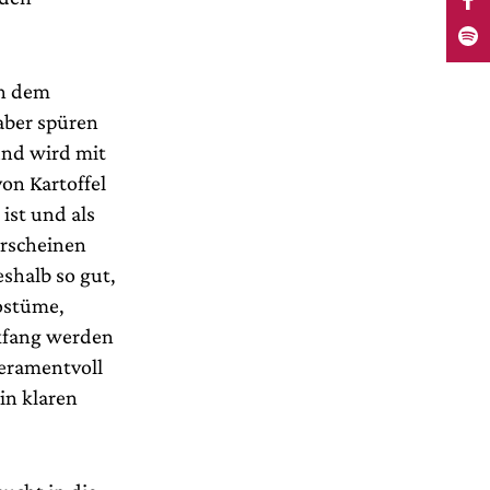
ch dem
aber spüren
 und wird mit
on Kartoffel
ist und als
erscheinen
eshalb so gut,
Kostüme,
ckfang werden
peramentvoll
in klaren