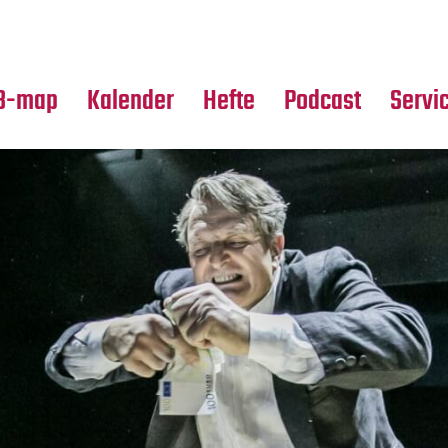
Premierensuche
Alle Hefte
Partne
Festival-Planer
Leseproben
Media
B-map
Kalender
Hefte
Podcast
Servi