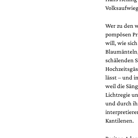
Volksaufwieg
Wer zu den w
pompösen Pro
will, wie sic
Blaumänteln,
schälenden St
Hochzeitsgäs
lässt – und i
weil die Sän
Lichtregie u
und durch ih
interpretiere
Kantilenen.