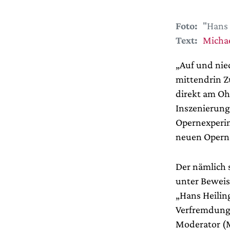
Foto:
"Hans 
Text:
Michae
„Auf und nie
mittendrin Z
direkt am Oh
Inszenierung
Opernexperim
neuen Opernd
Der nämlich s
unter Beweis
„Hans Heilin
Verfremdung 
Moderator (M