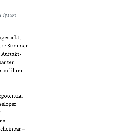
n Quast
ngesackt,
 die Stimmen
 Auftakt-
santen
 auf ihren
epotential
seloper
r
ten
scheinbar –