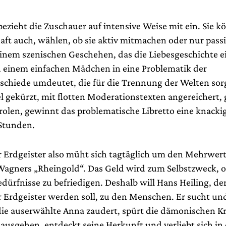
bezieht die Zuschauer auf intensive Weise mit ein. Sie k
aft auch, wählen, ob sie aktiv mitmachen oder nur passi
inem szenischen Geschehen, das die Liebesgeschichte e
u einem einfachen Mädchen in eine Problematik der
schiede umdeutet, die für die Trennung der Welten sor
l gekürzt, mit flotten Moderationstexten angereichert, 
rolen, gewinnt das problematische Libretto eine knacki
Stunden.
r Erdgeister also müht sich tagtäglich um den Mehrwert
 Wagners „Rheingold“. Das Geld wird zum Selbstzweck, 
dürfnisse zu befriedigen. Deshalb will Hans Heiling, der
r Erdgeister werden soll, zu den Menschen. Er sucht und
die auserwählte Anna zaudert, spürt die dämonischen Kr
 ausgehen, entdeckt seine Herkunft und verliebt sich in