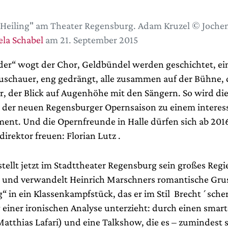
Heiling" am Theater Regensburg. Adam Kruzel © Joche
la Schabel
am 21. September 2015
der“ wogt der Chor, Geldbündel werden geschichtet, ei
uschauer, eng gedrängt, alle zusammen auf der Bühne,
r, der Blick auf Augenhöhe mit den Sängern. So wird die
 der neuen Regensburger Opernsaison zu einem interes
ent. Und die Opernfreunde in Halle dürfen sich ab 2016
irektor freuen: Florian Lutz .
tellt jetzt im Stadttheater Regensburg sein großes Regi
 und verwandelt Heinrich Marschners romantische Gru
g“ in ein Klassenkampfstück, das er im Stil Brecht´sche
einer ironischen Analyse unterzieht: durch einen smar
atthias Lafari) und eine Talkshow, die es – zumindest 