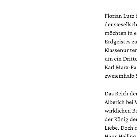
Florian Lutz 
der Gesellsch
möchten in e
Erdgeistes z
Klassenunter
um ein Dritte
Karl Marx-Pa
zweieinhalb 
Das Reich de
Alberich bei
wirklichen Be
der König de
Liebe. Doch 
Hans Heiling