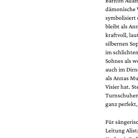
Bariton Adam 
dämonische V
symbolisiert
bleibt als A
kraftvoll, la
silbernen Sop
im schlichte
Sohnes als w
auch im Dirn
als Annas Mut
Visier hat. S
Turnschuhen,
ganz perfekt,
Für sängeris
Leitung Alist