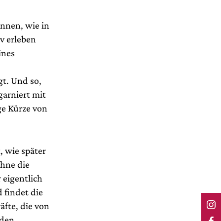
önnen, wie in
v erleben
ines
gt. Und so,
garniert mit
ge Kürze von
, wie später
ohne die
 eigentlich
 findet die
äfte, die von
 den