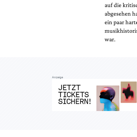
auf die krit
abgesehen ha
ein paar har
musikhistori
war.
Anzeige