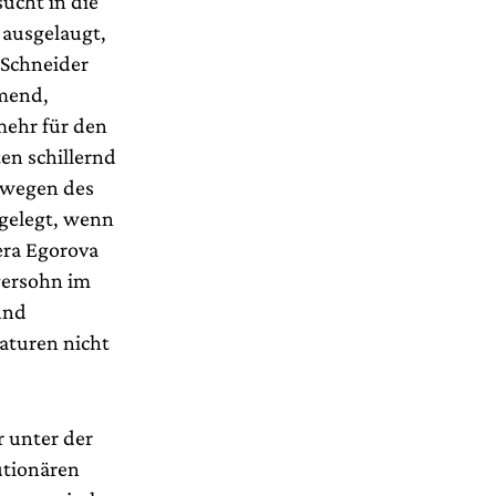
sucht in die
 ausgelaugt,
 Schneider
mmend,
 mehr für den
ten schillernd
r wegen des
ngelegt, wenn
era Egorova
egersohn im
und
raturen nicht
 unter der
utionären