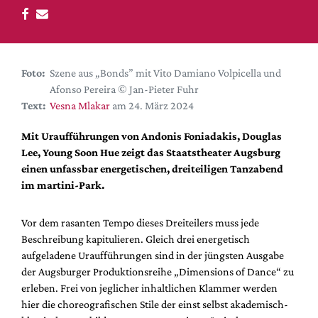
DdB-map
Kalender
Premierensuche
Foto:
Szene aus „Bonds” mit Vito Damiano Volpicella und
Festival-Planer
Afonso Pereira © Jan-Pieter Fuhr
Hefte
Text:
Vesna Mlakar
am 24. März 2024
Alle Hefte
Mit Uraufführungen von Andonis Foniadakis, Douglas
Leseproben
Lee, Young Soon Hue zeigt das Staatstheater Augsburg
einen unfassbar energetischen, dreiteiligen Tanzabend
Podcast
im martini-Park.
Service
Shop / Abo
Vor dem rasanten Tempo dieses Dreiteilers muss jede
Beschreibung kapitulieren. Gleich drei energetisch
Newsletter
aufgeladene Uraufführungen sind in der jüngsten Ausgabe
Redaktion
der Augsburger Produktionsreihe „Dimensions of Dance“ zu
Autor:innen
erleben. Frei von jeglicher inhaltlichen Klammer werden
hier die choreografischen Stile der einst selbst akademisch-
Partner