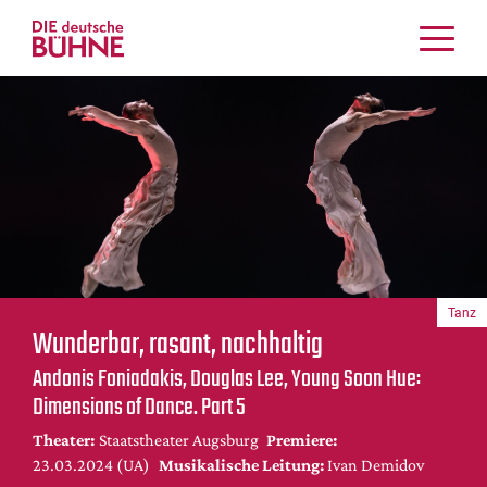
Kritiken
Schauspiel
Musiktheater
Tanz
Crossover
Bühnenwelt
Festivals & Veranstaltungen
Tanz
Menschen & Theater
Wunderbar, rasant, nachhaltig
Themen
Andonis Foniadakis, Douglas Lee, Young Soon Hue:
Internationales
Dimensions of Dance. Part 5
Nachrufe
Theater:
Staatstheater Augsburg
Premiere:
Medientipps
23.03.2024 (UA)
Musikalische Leitung:
Ivan Demidov