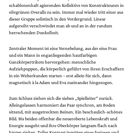
schablonenhaft agierenden Kollektivs von Konstrukteuren in
olivgrünen Overalls zu sein. Immer mal wieder tritt einer aus
dieser Gruppe solistisch in den Vordergrund. Linear
aufgereiht verschwindet man ab und an in der rundum
herrschenden Dunkelheit.
Zentraler Moment ist eine Vernebelung, aus der eine Frau
und ein Mann in enganliegenden hautfarbigen
Ganzkörpertrikots hervorgehen: menschliche
Aufziehpuppen, die körperlich geführt von ihren Erschaffern
in ein Welterkunden starten – erst allein für sich, dann
magnetisch à la Adam und Eva zueinander hingezogen.
Zum Schluss ziehen sich die sieben „Spielleiter“ zurück.
Alleingelassen harmoniert das Paar synchron, am Boden
sitzend, mit ausgetreckten Beinen. Ein beschaulich-schönes
Bild. Bis beiden offenbar die neueroberte Lebenskraft und
Energie ausgeht und ihre Oberkörper langsam flach nach
hinten sinken. Toller Kontrast inmitten eines furiosen und