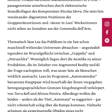
passagenweise unterbrochen durch elektronische
Soundkollagen des Komponisten Nicolas Sávva. Die stets fein
voneinander abgesetzten Positionen der
Gruppentänzerinnen und -tänzer in Lees’ Werkerinnern
nicht selten an Gestalten aus der Commedia dell’Arte.
Thematisch lässt Lee das Publikum in ein fast schon
maschinell wirkendes Universum abtauchen – angesiedelt
irgendwo im Wurzelgeflecht zwischen „Coppelia“ und
„Petruschka“. Womöglich liegen dort die Anstöße zu seiner
Produktion, die im Zeitalter von Augmented Reality und KI
der Frage nachspüren will, was unser Sein als Menschen
wirklich ausmacht. Lees im Programm „Automatenduo“
benanntes Hauptpaar wird innerhalb der ihnen vorgegeben
bewegungssprachlichen Grenzen hingebungsvoll verkörpert
von Terra Kell und Afonso Pereira. Allerdings wollen die
beiden – anders als der Titel „Automata“ es suggeriert – gar
nicht roboterhaft eckig über die Rampe kommen. Vielmehr
scheinen sie experimentelle Objekte eines recht