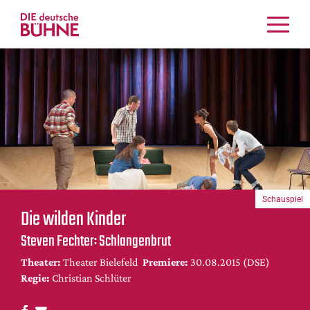
Kritiken
Schauspiel
Musiktheater
Tanz
Crossover
Bühnenwelt
Festivals & Veranstaltungen
Schauspiel
Menschen & Theater
Die wilden Kinder
Themen
Steven Fechter: Schlangenbrut
Internationales
Theater:
Theater Bielefeld
Premiere:
30.08.2015 (DSE)
Nachrufe
Regie:
Christian Schlüter
Medientipps