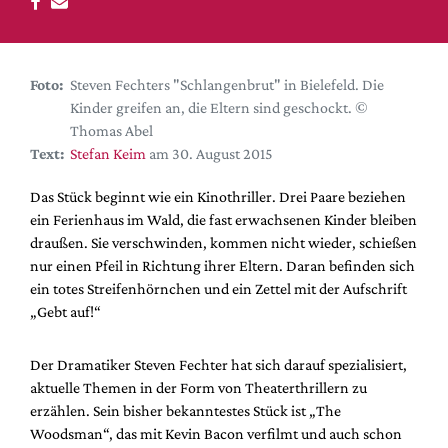
DdB-map
Kalender
Premierensuche
Foto:
Steven Fechters "Schlangenbrut" in Bielefeld. Die
Festival-Planer
Kinder greifen an, die Eltern sind geschockt. ©
Thomas Abel
Hefte
Text:
Stefan Keim
am 30. August 2015
Alle Hefte
Das Stück beginnt wie ein Kinothriller. Drei Paare beziehen
Leseproben
ein Ferienhaus im Wald, die fast erwachsenen Kinder bleiben
Podcast
draußen. Sie verschwinden, kommen nicht wieder, schießen
nur einen Pfeil in Richtung ihrer Eltern. Daran befinden sich
Service
ein totes Streifenhörnchen und ein Zettel mit der Aufschrift
„Gebt auf!“
Shop / Abo
Newsletter
Der Dramatiker Steven Fechter hat sich darauf spezialisiert,
Redaktion
aktuelle Themen in der Form von Theaterthrillern zu
Autor:innen
erzählen. Sein bisher bekanntestes Stück ist „The
Partner
Woodsman“, das mit Kevin Bacon verfilmt und auch schon