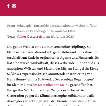
DdB-map
Kalender
Premierensuche
Festival-Planer
Foto:
Schauspiel-Ensemble des Staatstheater Mainz in "Der
staubige Regenbogen" © Andreas Etter
Hefte
Text:
Volker Oesterreich
am 15. Januar 2023
Alle Hefte
Die ganze Welt ist eine atomar verseuchte Hüpfburg. Sie
Leseproben
bläht sich schwer atmend auf, gerät stöhnend in Ekstase und
Podcast
erschlafft am Ende in orgiastischer Agonie und Finsternis. Es
hat eine starke Symbolkraft, dieses wabernde Bühnenbild aus
Service
amorphen Wülsten und Blasen, das Mirjam Stängel für Rieke
Süßkows expressionistisch anmutende Inszenierung von
Shop / Abo
Hans Henny Jahnns Spätwerk „Der staubige Regenbogen“
Newsletter
im Kleinen Haus des
Staatstheaters Mainz
geschaffen hat.
Redaktion
Ein großer Wurf zur rechten Zeit, da sich Die letzte
Autor:innen
Generation gegen die Klimakatastrophe aufbäumt und alle
Alarmglocken schrillen, weil der Kreml-Imperialist Putin in
Partner