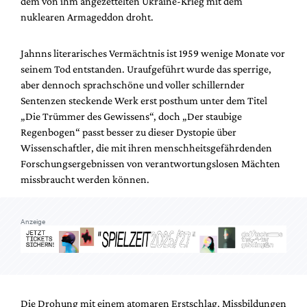
dem von ihm angezettelten Ukraine-Krieg mit dem
Mediadaten
nuklearen Armageddon droht.
Suche
Jahnns literarisches Vermächtnis ist 1959 wenige Monate vor
seinem Tod entstanden. Uraufgeführt wurde das sperrige,
aber dennoch sprachschöne und voller schillernder
Sentenzen steckende Werk erst posthum unter dem Titel
„Die Trümmer des Gewissens“, doch „Der staubige
Regenbogen“ passt besser zu dieser Dystopie über
Wissenschaftler, die mit ihren menschheitsgefährdenden
Forschungsergebnissen von verantwortungslosen Mächten
missbraucht werden können.
Anzeige
Die Drohung mit einem atomaren Erstschlag, Missbildungen