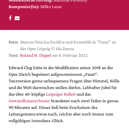
DdB-map
Komponist(in):
Milko Lazar
Kalender
Premierensuche
Festival-Planer
Hefte
Foto:
Marcos Vinicius Da Silva und Ensemble in "Faust" an
der Oper Leipzig © Ida Zenna
Alle Hefte
Text:
Roland H. Dippel
am 6. Februar 2022
Leseproben
Edward Clug hätte in der Modifikation seiner 2018 an der
Podcast
Oper Zürich begeistert aufgenommenen „Faust“-
Service
Tanzversion gerne unbequemere Fragen über Himmel, Hölle
und die Welt dazwischen stellen dürfen. Lebhafter Jubel für
Shop / Abo
das über 40-köpfige
Leipziger Ballett
und das
Newsletter
Gewandhausorchester
brandeten nach zwei Teilen in genau
Redaktion
90 Minuten auf. Dieser ließ beim Erscheinen des
Leitungsteams etwas nach, reichte aber noch immer zum
Autor:innen
vollgültigen Intendanz-Glück.
Partner