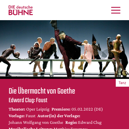
Kritiken
Schauspiel
Musiktheater
Tanz
Crossover
Bühnenwelt
Festivals & Veranstaltungen
Tanz
Menschen & Theater
Die Übermacht von Goethe
Themen
Edward Clug: Faust
Internationales
Theater:
Oper Leipzig
Premiere:
05.02.2022 (DE)
Nachrufe
Vorlage:
Faust
Autor(in) der Vorlage:
Medientipps
Johann Wolfgang von Goethe
Regie:
Edward Clug
Musikalische Leitung:
Matthias Foremny