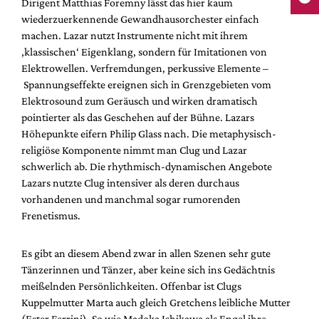
Dirigent Matthias Foremny lässt das hier kaum
wiederzuerkennende Gewandhausorchester einfach
machen. Lazar nutzt Instrumente nicht mit ihrem
‚klassischen‘ Eigenklang, sondern für Imitationen von
Elektrowellen. Verfremdungen, perkussive Elemente –
Spannungseffekte ereignen sich in Grenzgebieten vom
Elektrosound zum Geräusch und wirken dramatisch
pointierter als das Geschehen auf der Bühne. Lazars
Höhepunkte eifern Philip Glass nach. Die metaphysisch-
religiöse Komponente nimmt man Clug und Lazar
schwerlich ab. Die rhythmisch-dynamischen Angebote
Lazars nutzte Clug intensiver als deren durchaus
vorhandenen und manchmal sogar rumorenden
Frenetismus.
Es gibt an diesem Abend zwar in allen Szenen sehr gute
Tänzerinnen und Tänzer, aber keine sich ins Gedächtnis
meißelnden Persönlichkeiten. Offenbar ist Clugs
Kuppelmutter Marta auch gleich Gretchens leibliche Mutter
(Ester Ferrini). So wie Madoka Ishikawa als Engel ihre