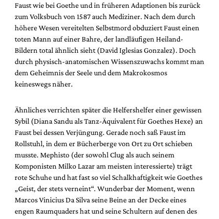
Faust wie bei Goethe und in früheren Adaptionen bis zurück
zum Volksbuch von 1587 auch Mediziner. Nach dem durch
höhere Wesen vereitelten Selbstmord obduziert Faust einen
toten Mann auf einer Bahre, der landläufigen Heiland-
Bildern total ähnlich sieht (David Iglesias Gonzalez). Doch
durch physisch-anatomischen Wissenszuwachs kommt man
dem Geheimnis der Seele und dem Makrokosmos
keineswegs näher.
Ähnliches verrichten später die Helfershelfer einer gewissen
Sybil (Diana Sandu als Tanz-Äquivalent für Goethes Hexe) an
Faust bei dessen Verjüngung. Gerade noch saß Faust im
Rollstuhl, in dem er Bücherberge von Ort zu Ort schieben
musste. Mephisto (der sowohl Clug als auch seinem
Komponisten
Milko Lazar
am meisten interessierte) trägt
rote Schuhe und hat fast so viel Schalkhaftigkeit wie Goethes
„Geist, der stets verneint“. Wunderbar der Moment, wenn
Marcos Vinicius Da Silva seine Beine an der Decke eines
engen Raumquaders hat und seine Schultern auf denen des