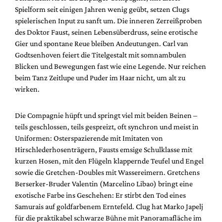
Spielform seit einigen Jahren wenig geübt, setzen Clugs
spielerischen Input zu sanft um. Die inneren Zerreißproben
des Doktor Faust, seinen Lebensüberdruss, seine erotische
Gier und spontane Reue bleiben Andeutungen. Carl van
Godtsenhoven feiert die Titelgestalt mit somnambulen
Blicken und Bewegungen fast wie eine Legende. Nur reichen
beim Tanz Zeitlupe und Puder im Haar nicht, um alt zu
wirken.
Die Compagnie hüpft und springt viel mit beiden Beinen –
teils geschlossen, teils gespreizt, oft synchron und meist in
Uniformen: Osterspazierende mit Imitaten von
Hirschlederhosenträgern, Fausts emsige Schulklasse mit
kurzen Hosen, mit den Flügeln klappernde Teufel und Engel
sowie die Gretchen-Doubles mit Wassereimern. Gretchens
Berserker-Bruder Valentin (Marcelino Libao) bringt eine
exotische Farbe ins Geschehen: Er stirbt den Tod eines
Samurais auf goldfarbenem Erntefeld. Clug hat Marko Japelj
für die praktikabel schwarze Bühne mit Panoramafläche im