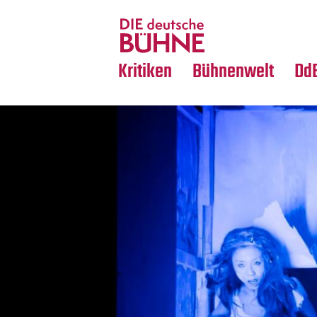
Tanz
Nachrufe
Crossover
Medientipps
Kritiken
Bühnenwelt
Dd