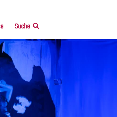
r
daten
ce
Suche