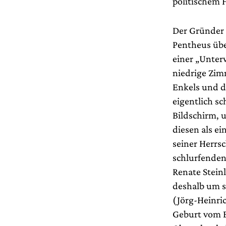
politischem 
Der Gründer 
Pentheus über
einer „Unter
niedrige Zim
Enkels und d
eigentlich sc
Bildschirm, u
diesen als e
seiner Herrs
schlurfenden
Renate Stein
deshalb um s
(Jörg-Heinri
Geburt vom B