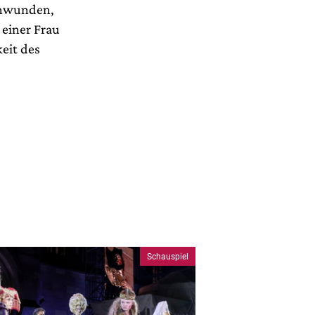
schwunden,
 einer Frau
keit des
Schauspiel