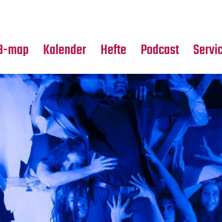
Premierensuche
Alle Hefte
Partne
Festival-Planer
Leseproben
Media
B-map
Kalender
Hefte
Podcast
Servi