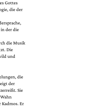
es Gottes
ogie, die der
dersprache,
in der die
rch die Musik
zt. Die
wild und
elungen, die
eigt der
erreißt. Sie
m Wahn
er Kadmos. Er