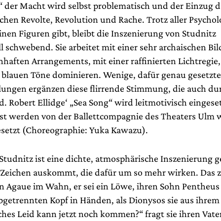
t“ der Macht wird selbst problematisch und der Einzug d
schen Revolte, Revolution und Rache. Trotz aller Psychol
inen Figuren gibt, bleibt die Inszenierung von Studnitz
 schwebend. Sie arbeitet mit einer sehr archaischen Bil
nhaften Arrangements, mit einer raffinierten Lichtregie, 
blauen Töne dominieren. Wenige, dafür genau gesetzte
lungen ergänzen diese flirrende Stimmung, die auch du
d. Robert Ellidge‘ „Sea Song“ wird leitmotivisch eingeset
st werden von der Ballettcompagnie des Theaters Ulm 
etzt (Choreographie: Yuka Kawazu).
Studnitz ist eine dichte, atmosphärische Inszenierung g
Zeichen auskommt, die dafür um so mehr wirken. Das z
n Agaue im Wahn, er sei ein Löwe, ihren Sohn Pentheus z
abgetrennten Kopf in Händen, als Dionysos sie aus ihre
lches Leid kann jetzt noch kommen?“ fragt sie ihren Vat