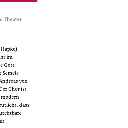
m Theater
a Hapke)
eht im
ge Gott
r Semele
 Andreas von
Der Chor ist
e modern
utlicht, dass
furchtbare
it