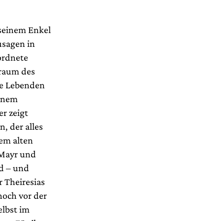
seinem Enkel
usagen in
ordnete
lraum des
se Lebenden
einem
er zeigt
, der alles
dem alten
 Mayr und
nd – und
r Theiresias
noch vor der
elbst im