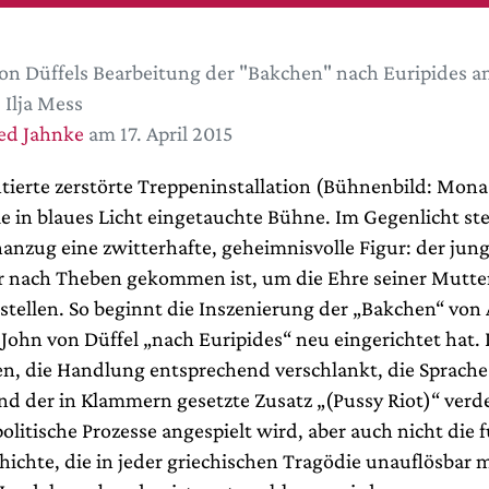
on Düffels Bearbeitung der "Bakchen" nach Euripides a
Ilja Mess
ed Jahnke
am 17. April 2015
tierte zerstörte Treppeninstallation (Bühnenbild: Mon
ie in blaues Licht eingetauchte Bühne. Im Gegenlicht st
nanzug eine zwitterhafte, geheimnisvolle Figur: der jun
r nach Theben gekommen ist, um die Ehre seiner Mutte
stellen. So beginnt die Inszenierung der „Bakchen“ von
 John von Düffel „nach Euripides“ neu eingerichtet hat. 
, die Handlung entsprechend verschlankt, die Sprach
nd der in Klammern gesetzte Zusatz „(Pussy Riot)“ verde
politische Prozesse angespielt wird, aber auch nicht die 
ichte, die in jeder griechischen Tragödie unauflösbar m