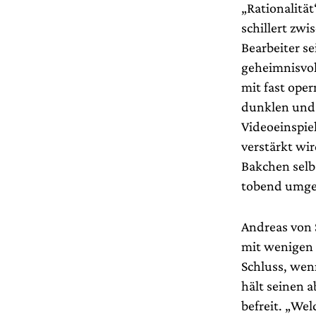
„Rationalitä
schillert zwi
Bearbeiter se
geheimnisvoll
mit fast oper
dunklen und 
Videoeinspie
verstärkt wir
Bakchen selb
tobend umges
Andreas von 
mit wenigen 
Schluss, wen
hält seinen 
befreit. „We