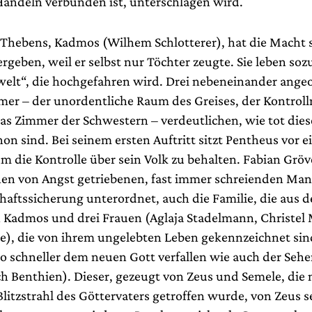
Handeln verbunden ist, unterschlagen wird.
Thebens, Kadmos (Wilhem Schlotterer), hat die Macht 
geben, weil er selbst nur Töchter zeugte. Sie leben soz
welt“, die hochgefahren wird. Drei nebeneinander ange
mer – der unordentliche Raum des Greises, der Kontrol
as Zimmer der Schwestern – verdeutlichen, wie tot die
hon sind. Bei seinem ersten Auftritt sitzt Pentheus vor 
m die Kontrolle über sein Volk zu behalten. Fabian Gröv
inen von Angst getriebenen, fast immer schreienden Mann
chaftssicherung unterordnet, auch die Familie, die aus 
 Kadmos und drei Frauen (Aglaja Stadelmann, Christel
le), die von ihrem ungelebten Leben gekennzeichnet si
o schneller dem neuen Gott verfallen wie auch der Sehe
ch Benthien). Dieser, gezeugt von Zeus und Semele, die 
litzstrahl des Göttervaters getroffen wurde, von Zeus s