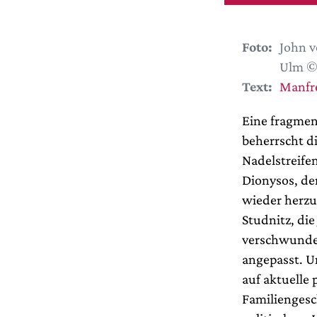
Foto:
John v
Ulm © 
Text:
Manfr
Eine fragmen
beherrscht d
Nadelstreife
Dionysos, de
wieder herzu
Studnitz, die
verschwunden
angepasst. U
auf aktuelle 
Familiengesch