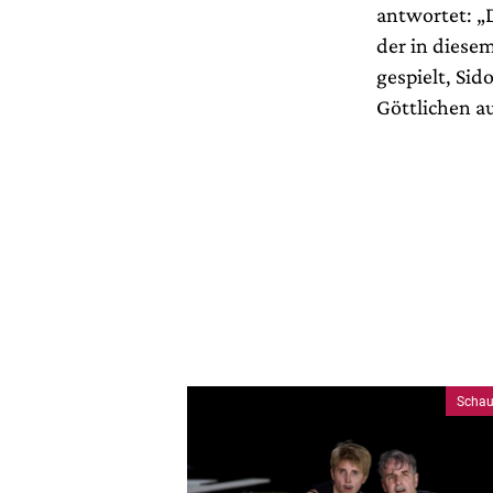
antwortet: „
der in diesem
gespielt, Sid
Göttlichen au
Schau