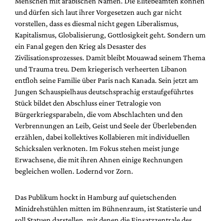
Menschen mit arabischen Namen. Die Elitebeamten können
Mediadaten
und dürfen sich laut ihrer Vorgesetzen auch gar nicht
Suche
vorstellen, dass es diesmal nicht gegen Liberalismus,
Kapitalismus, Globalisierung, Gottlosigkeit geht. Sondern um
ein Fanal gegen den Krieg als Desaster des
Zivilisationsprozesses. Damit bleibt Mouawad seinem Thema
und Trauma treu. Dem kriegerisch verheerten Libanon
entfloh seine Familie über Paris nach Kanada. Sein jetzt am
Jungen Schauspielhaus deutschsprachig erstaufgeführtes
Stück bildet den Abschluss einer Tetralogie von
Bürgerkriegsparabeln, die vom Abschlachten und den
Verbrennungen an Leib, Geist und Seele der Überlebenden
erzählen, dabei kollektives Kollabieren mit individuellen
Schicksalen verknoten. Im Fokus stehen meist junge
Erwachsene, die mit ihren Ahnen einige Rechnungen
begleichen wollen. Lodernd vor Zorn.
Das Publikum hockt in Hamburg auf quietschenden
Minidrehstühlen mitten im Bühnenraum, ist Statisterie und
soll Statuen darstellen, mit denen die Einsatzzentrale des