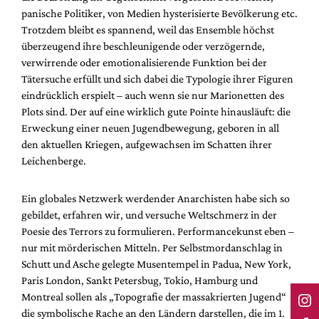
panische Politiker, von Medien hysterisierte Bevölkerung etc.
Trotzdem bleibt es spannend, weil das Ensemble höchst
überzeugend ihre beschleunigende oder verzögernde,
verwirrende oder emotionalisierende Funktion bei der
Tätersuche erfüllt und sich dabei die Typologie ihrer Figuren
eindrücklich erspielt – auch wenn sie nur Marionetten des
Plots sind. Der auf eine wirklich gute Pointe hinausläuft: die
Erweckung einer neuen Jugendbewegung, geboren in all
den aktuellen Kriegen, aufgewachsen im Schatten ihrer
Leichenberge.
Ein globales Netzwerk werdender Anarchisten habe sich so
gebildet, erfahren wir, und versuche Weltschmerz in der
Poesie des Terrors zu formulieren. Performancekunst eben –
nur mit mörderischen Mitteln. Per Selbstmordanschlag in
Schutt und Asche gelegte Musentempel in Padua, New York,
Paris London, Sankt Petersbug, Tokio, Hamburg und
Montreal sollen als „Topografie der massakrierten Jugend“
die symbolische Rache an den Ländern darstellen, die im 1.