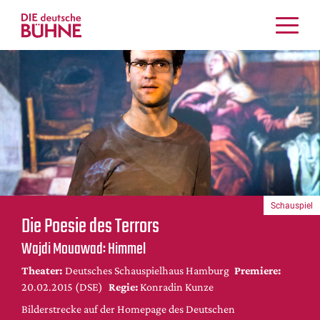
Kritiken
Schauspiel
Musiktheater
Tanz
Crossover
Bühnenwelt
Festivals & Veranstaltungen
Schauspiel
Menschen & Theater
Die Poesie des Terrors
Themen
Wajdi Mouawad: Himmel
Internationales
Theater:
Deutsches Schauspielhaus Hamburg
Premiere:
Nachrufe
20.02.2015 (DSE)
Regie:
Konradin Kunze
Medientipps
Bilderstrecke auf der Homepage des Deutschen