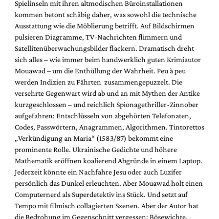
Spielinseln mit ihren altmodischen Büroinstallationen
kommen betont schäbig daher, was sowohl die technische
Ausstattung wie die Möblierung betrifft. Auf Bildschirmen
pulsieren Diagramme, TV-Nachrichten flimmern und
Satellitenüberwachungsbilder flackern. Dramatisch dreht
sich alles – wie immer beim handwerklich guten Krimiautor
Mouawad – um die Enthüllung der Wahrheit. Peu à peu
werden Indizien zu Fährten zusammengepuzzelt. Die
versehrte Gegenwart wird ab und an mit Mythen der Antike
kurzgeschlossen – und reichlich Spionagethriller-Zinnober
aufgefahren: Entschlüsseln von abgehörten Telefonaten,
Codes, Passwörtern, Anagrammen, Algorithmen. Tintorettos
„Verkündigung an Maria“ (1583/87) bekommt eine
prominente Rolle. Ukrainische Gedichte und höhere
Mathematik eröffnen koalierend Abgründe in einem Laptop.
Jederzeit könnte ein Nachfahre Jesu oder auch Luzifer
persönlich das Dunkel erleuchten. Aber Mouawad holt einen
Computernerd als Superdetektiv ins Stück. Und setzt auf
Tempo mit filmisch collagierten Szenen. Aber der Autor hat
die Bedrohung im Gegenschnitt vergessen: Bösewichte,