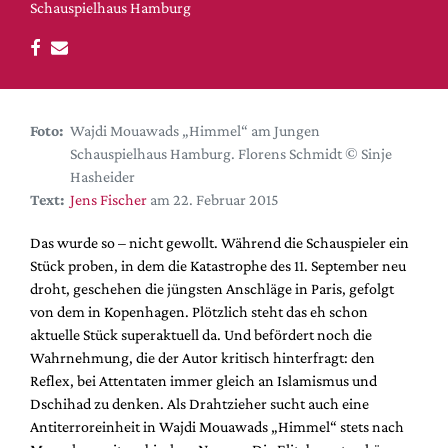
DdB-map
Schauspielhaus Hamburg
Kalender
Premierensuche
Festival-Planer
Foto:
Wajdi Mouawads „Himmel“ am Jungen
Hefte
Schauspielhaus Hamburg. Florens Schmidt © Sinje
Alle Hefte
Hasheider
Text:
Jens Fischer
am 22. Februar 2015
Leseproben
Podcast
Das wurde so – nicht gewollt. Während die Schauspieler ein
Stück proben, in dem die Katastrophe des 11. September neu
Service
droht, geschehen die jüngsten Anschläge in Paris, gefolgt
von dem in Kopenhagen. Plötzlich steht das eh schon
Shop / Abo
aktuelle Stück superaktuell da. Und befördert noch die
Newsletter
Wahrnehmung, die der Autor kritisch hinterfragt: den
Redaktion
Reflex, bei Attentaten immer gleich an Islamismus und
Autor:innen
Dschihad zu denken. Als Drahtzieher sucht auch eine
Antiterroreinheit in Wajdi Mouawads „Himmel“ stets nach
Partner