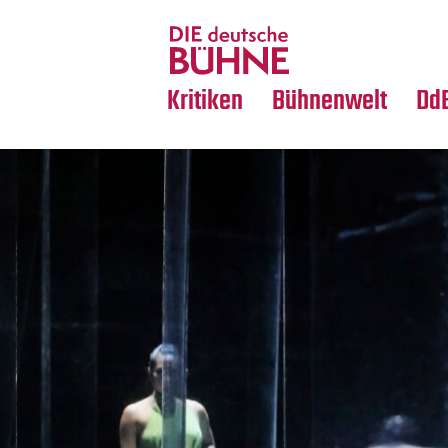
Tanz
Nachrufe
Crossover
Medientipps
Kritiken
Bühnenwelt
Dd