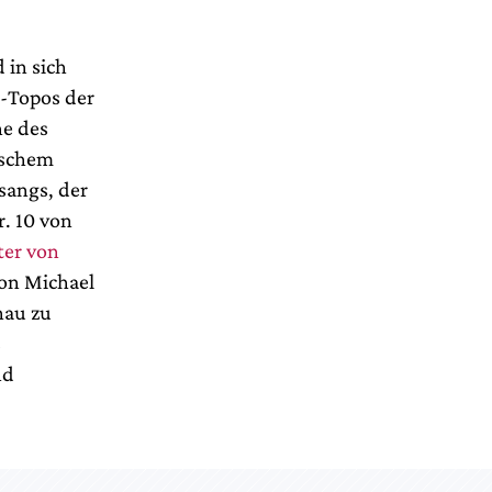
 in sich
n-Topos der
he des
ischem
sangs, der
r. 10 von
ter von
von Michael
nau zu
s
nd