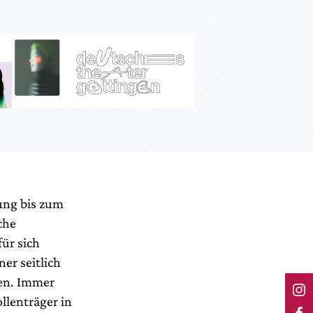
ung bis zum
che
ür sich
er seitlich
zen. Immer
llenträger in