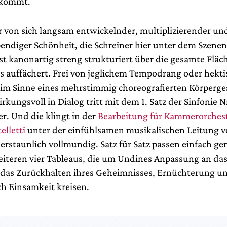
nkommt.
r von sich langsam entwickelnder, multiplizierender und
bendiger Schönheit, die Schreiner hier unter dem Szene
st kanonartig streng strukturiert über die gesamte Fläc
 auffächert. Frei von jeglichem Tempodrang oder hekt
im Sinne eines mehrstimmig choreografierten Körperge
rkungsvoll in Dialog tritt mit dem 1. Satz der Sinfonie N
r. Und die klingt in der
Bearbeitung für Kammerorches
elletti
unter der einfühlsamen musikalischen Leitung 
erstaunlich vollmundig. Satz für Satz passen einfach ge
eiteren vier Tableaus, die um Undines Anpassung an da
das Zurückhalten ihres Geheimnisses, Ernüchterung u
ch Einsamkeit kreisen.