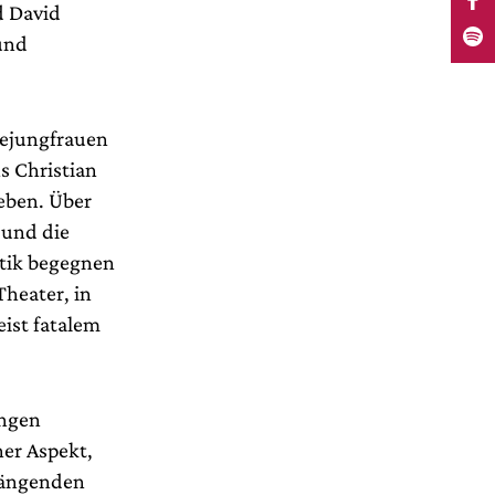
d David
und
eejungfrauen
s Christian
eben. Über
 und die
ntik begegnen
Theater, in
eist fatalem
ungen
er Aspekt,
 hängenden