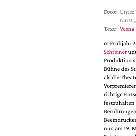
Foto:
Unter 
tanzt 
Text:
Vesna
m Frühjahr 2
Schreiner
unt
Produktion s
Bühne des St
als die Theat
Vorpremieren
richtige Ent
festzuhalten
Berührungen 
Beeindrucken
nun am 19. M