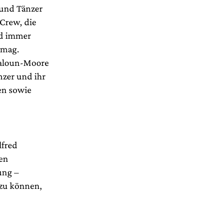
 und Tänzer
 Crew, die
nd immer
rmag.
Czaloun-Moore
nzer und ihr
en sowie
lfred
en
ung –
 zu können,