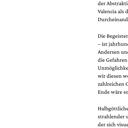
der Abstrakt
Valencia als
Durcheinand
Die Begeiste
– ist jahrhun
Andersen und
die Gefahren
Unmöglichkei
wir diesen w
zahlreichen 
Ende wäre so
Halbgöttlich
strahlender 
der sich vis