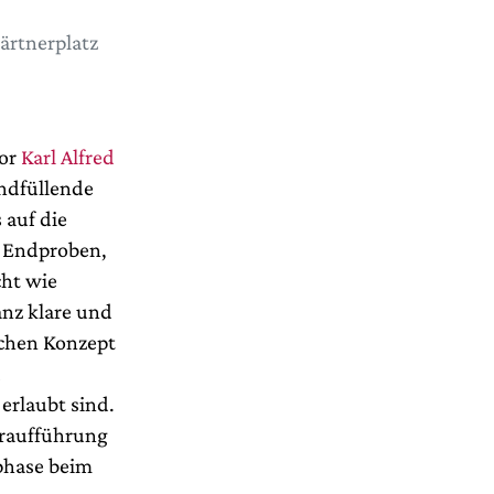
ärtnerplatz
or
Karl Alfred
endfüllende
 auf die
n Endproben,
cht wie
nz klare und
ichen Konzept
d
erlaubt sind.
Uraufführung
phase beim