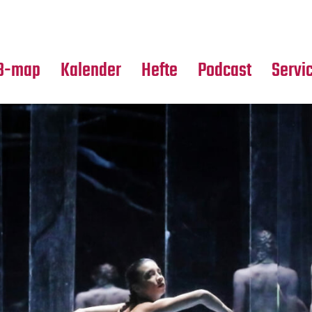
Premierensuche
Alle Hefte
Partne
Festival-Planer
Leseproben
Media
B-map
Kalender
Hefte
Podcast
Servi