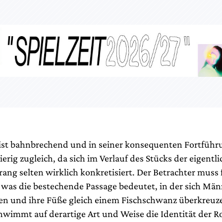
 ist bahnbrechend und in seiner konsequenten Fortführ
erig zugleich, da sich im Verlauf des Stücks der eigentli
ng selten wirklich konkretisiert. Der Betrachter muss f
 was die bestechende Passage bedeutet, in der sich Männ
en und ihre Füße gleich einem Fischschwanz überkreu
hwimmt auf derartige Art und Weise die Identität der Ro