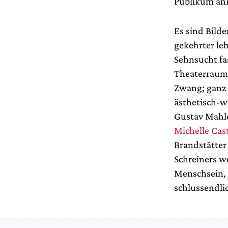
Publikum a
Es sind Bilde
gekehrter le
Sehnsucht fa
Theaterraums
Zwang; ganz 
ästhetisch-wi
Gustav Mahle
Michelle Cast
Brandstätter 
Schreiners w
Menschsein, 
schlussendli