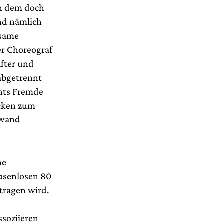
in dem doch
end nämlich
rsame
er Choreograf
after und
abgetrennt
chts Fremde
ücken zum
ewand
ne
ausenlosen 80
tragen wird.
ssoziieren