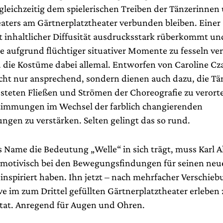
gleichzeitig dem spielerischen Treiben der Tänzerinnen
eaters am Gärtnerplatztheater verbunden bleiben. Einer
t inhaltlicher Diffusität ausdrucksstark rüberkommt u
e aufgrund flüchtiger situativer Momente zu fesseln ve
nd die Kostüme dabei allemal. Entworfen von Caroline 
icht nur ansprechend, sondern dienen auch dazu, die Tä
 steten Fließen und Strömen der Choreografie zu verort
timmungen im Wechsel der farblich changierenden
ungen zu verstärken. Selten gelingt das so rund.
 Name die Bedeutung „Welle“ in sich trägt, muss Karl A
itmotivisch bei den Bewegungsfindungen für seinen neu
inspiriert haben. Ihn jetzt – nach mehrfacher Verschieb
ive im zum Drittel gefüllten Gärtnerplatztheater erleben
ltat. Anregend für Augen und Ohren.