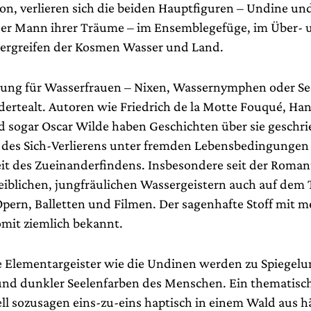
ion, verlieren sich die beiden Hauptfiguren – Undine un
 der Mann ihrer Träume – im Ensemblegefüge, im Über- 
ergreifen der Kosmen Wasser und Land.
rung für Wasserfrauen – Nixen, Wassernymphen oder S
dertealt. Autoren wie Friedrich de la Motte Fouqué, Han
 sogar Oscar Wilde haben Geschichten über sie geschri
 des Sich-Verlierens unter fremden Lebensbedingungen
t des Zueinanderfindens. Insbesondere seit der Roma
eiblichen, jungfräulichen Wassergeistern auch auf dem 
Opern, Balletten und Filmen. Der sagenhafte Stoff mit m
mit ziemlich bekannt.
e Elementargeister wie die Undinen werden zu Spiegel
und dunkler Seelenfarben des Menschen. Ein thematisch
uell sozusagen eins-zu-eins haptisch in einem Wald aus