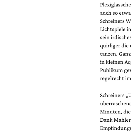
Plexiglassch
auch so etwa
Schreiners W
Lichtspiele 
sein irdisch
quirliger di
tanzen. Ganz
in kleinen A
Publikum ge
regelrecht i
Schreiners „
überraschend
Minuten, die
Dank Mahlers
Empfindungse