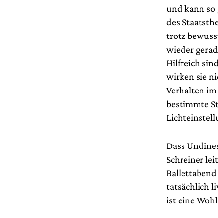
und kann so 
des Staatsth
trotz bewuss
wieder gerad
Hilfreich si
wirken sie n
Verhalten im
bestimmte S
Lichteinstell
Dass Undines
Schreiner le
Ballettabend 
tatsächlich l
ist eine Woh