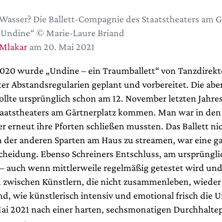
Wasser? Die Ballett-Compagnie des Staatstheaters am G
„Undine“ © Marie-Laure Briand
 Mlakar
am 20. Mai 2021
020 wurde „Undine – ein Traumballett“ von Tanzdirekt
er Abstandsregularien geplant und vorbereitet. Die ab
ollte ursprünglich schon am 12. November letzten Jahres
aatstheaters am Gärtnerplatz kommen. Man war in de
er erneut ihre Pforten schließen mussten. Das Ballett ni
 der anderen Sparten am Haus zu streamen, war eine ga
scheidung. Ebenso Schreiners Entschluss, am ursprüngl
 – auch wenn mittlerweile regelmäßig getestet wird un
zwischen Künstlern, die nicht zusammenleben, wieder 
d, wie künstlerisch intensiv und emotional frisch die 
ai 2021 nach einer harten, sechsmonatigen Durchhalte