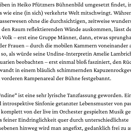
eiben in Heiko Pfützners Bühnenbild umgesetzt findet, 
s wie eine (in sich) verkehrte Welt mitschwingt. Währ
asserwesen ohne die durchsichtigen, zeitweise wunde
in den Raum reflektierenden Wände auskommen, lässt d
es Volk – erst eine Gruppe Männer, dann, etwas sprungh
e der Frauen – durch die mobilen Kammern voneinander 
 so, als würde seine Undine-Interpretin Amelie Lambri
quarien beobachten – erst einmal bloß fasziniert, den R
wandt in einem bläulich schimmernden Kapuzenrockg
m vorderen Rampenareal der Bühne festgebannt.
Undine“ ist eine sehr lyrische Tanzfassung geworden. Ei
 introspektive Sinfonie getanzter Lebensmuster von p
 komplett von der live im Orchester gespielten Musik ge
 feiner Eindringlichkeit quer durch unterschiedlichste
benen hinweg wird man angefixt, gedanklich frei zu a