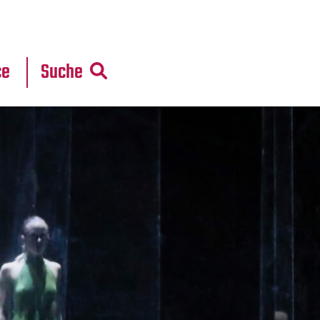
r
daten
ce
Suche