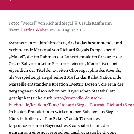
DdB-map
Kalender
Premierensuche
Foto:
"Model" von Richard Siegal © Ursula Kaufmann
Text:
Bettina Weber
am 14. August 2015
Festival-Planer
Hefte
Symmetrien zu durchbrechen, das ist das bestimmende und
verbindende Merkmal von Richard Siegals Doppelabend
Alle Hefte
„Model“, der im Rahmen der Ruhrtriennale im Salzlager der
Leseproben
Zeche Zollverein seine Premiere feierte. „Model“ ist dabei
eigentlich der Titel der zweiten Choreographie des Abends,
Podcast
als Vorspiel zeigt Siegal seine 2014 für das Ballet National de
Service
Marseille entstandene Kreation „Metric Dozen“, die er in der
vergangenen Saison schon am Bayerischen Staatsballett
Shop / Abo
gezeigt hat (siehe auch
http://www.die-deutsche-
Newsletter
buehne.de/Kritiken/Tanz/Richard+Siegal+Portrait+Richard+Siega
Redaktion
In beiden Produktionen wirken neben Solisten aus Siegals
Künstlerkollektiv „The Bakery“ auch Tänzer des
Autor:innen
koproduzierenden Bayerisches Staatsballetts mit, die
Partner
gemeinsam eine ausgesprochen ausdrucksstarke Gruppe