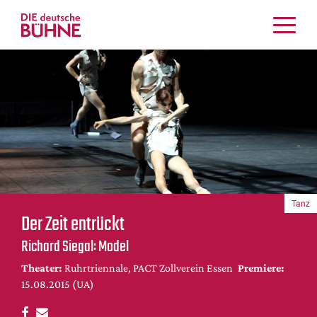
Kritiken
Schauspiel
Musiktheater
Tanz
Crossover
Bühnenwelt
Festivals & Veranstaltungen
Tanz
Menschen & Theater
Der Zeit entrückt
Themen
Richard Siegal: Model
Internationales
Theater:
Ruhrtriennale, PACT Zollverein Essen
Premiere:
Nachrufe
15.08.2015 (UA)
Medientipps