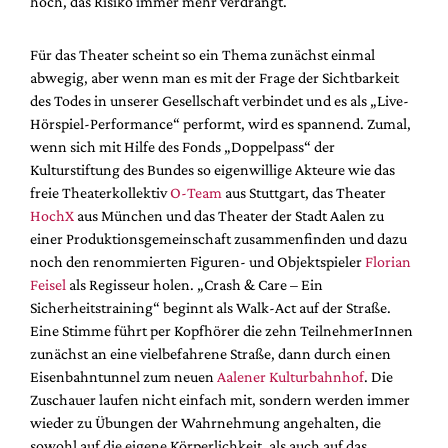
hoch, das Risiko immer mehr verdrängt.
Mediadaten
Suche
Für das Theater scheint so ein Thema zunächst einmal
abwegig, aber wenn man es mit der Frage der Sichtbarkeit
des Todes in unserer Gesellschaft verbindet und es als „Live-
Hörspiel-Performance“ performt, wird es spannend. Zumal,
wenn sich mit Hilfe des Fonds „Doppelpass“ der
Kulturstiftung des Bundes so eigenwillige Akteure wie das
freie Theaterkollektiv
O-Team
aus Stuttgart, das Theater
HochX
aus München und das Theater der Stadt Aalen zu
einer Produktionsgemeinschaft zusammenfinden und dazu
noch den renommierten Figuren- und Objektspieler
Florian
Feisel
als Regisseur holen. „Crash & Care – Ein
Sicherheitstraining“ beginnt als Walk-Act auf der Straße.
Eine Stimme führt per Kopfhörer die zehn TeilnehmerInnen
zunächst an eine vielbefahrene Straße, dann durch einen
Eisenbahntunnel zum neuen
Aalener Kulturbahnhof
. Die
Zuschauer laufen nicht einfach mit, sondern werden immer
wieder zu Übungen der Wahrnehmung angehalten, die
sowohl auf die eigene Körperlichkeit, als auch auf das