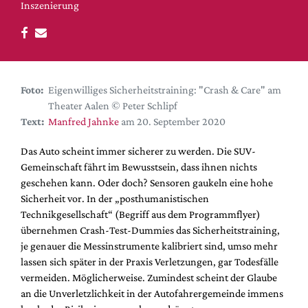
DdB-map
Inszenierung
Kalender
Premierensuche
Festival-Planer
Foto:
Eigenwilliges Sicherheitstraining: "Crash & Care" am
Hefte
Theater Aalen © Peter Schlipf
Alle Hefte
Text:
Manfred Jahnke
am 20. September 2020
Leseproben
Das Auto scheint immer sicherer zu werden. Die SUV-
Podcast
Gemeinschaft fährt im Bewusstsein, dass ihnen nichts
geschehen kann. Oder doch? Sensoren gaukeln eine hohe
Service
Sicherheit vor. In der „posthumanistischen
Technikgesellschaft“ (Begriff aus dem Programmflyer)
Shop / Abo
übernehmen Crash-Test-Dummies das Sicherheitstraining,
Newsletter
je genauer die Messinstrumente kalibriert sind, umso mehr
Redaktion
lassen sich später in der Praxis Verletzungen, gar Todesfälle
Autor:innen
vermeiden. Möglicherweise. Zumindest scheint der Glaube
an die Unverletzlichkeit in der Autofahrergemeinde immens
Partner