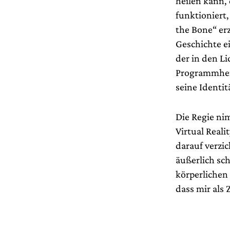
heilen kann, 
funktioniert
the Bone“ er
Geschichte e
der in den L
Programmheft
seine Identi
Die Regie ni
Virtual Reali
darauf verzic
äußerlich sch
körperlichen
dass mir als