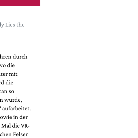
y Lies the
ahren durch
wo die
ter mit
rd die
tan so
n wurde,
 aufarbeitet.
owie in der
 Mal die VR-
schen Felsen