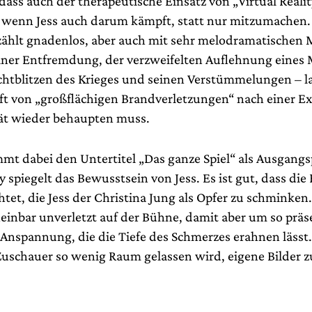
dass auch der therapeutische Einsatz von „Virtual Reali
, wenn Jess auch darum kämpft, statt nur mitzumachen. 
zählt gnadenlos, aber auch mit sehr melodramatischen M
iner Entfremdung, der verzweifelten Auflehnung eines
ichtblitzen des Krieges und seinen Verstümmelungen – l
 von „großflächigen Brandverletzungen“ nach einer Ex
tät wieder behaupten muss.
mmt dabei den Untertitel „Das ganze Spiel“ als Ausgang
ty spiegelt das Bewusstsein von Jess. Es ist gut, dass die
htet, die Jess der Christina Jung als Opfer zu schminken. 
einbar unverletzt auf der Bühne, damit aber um so präse
 Anspannung, die die Tiefe des Schmerzes erahnen lässt
 Zuschauer so wenig Raum gelassen wird, eigene Bilder z