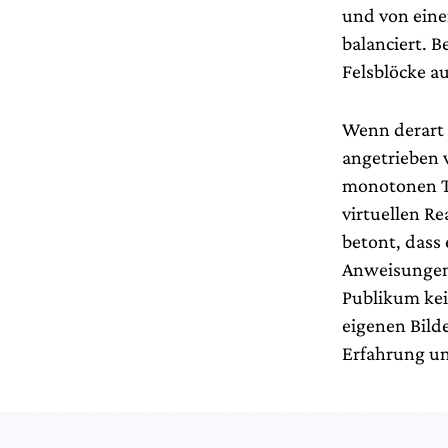
und von eine
balanciert. B
Felsblöcke a
Wenn derart ü
angetrieben 
monotonen Tö
virtuellen R
betont, dass 
Anweisungen 
Publikum kei
eigenen Bild
Erfahrung un