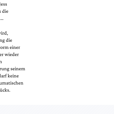
Jess
s die
 …
wird,
ng die
Form einer
er wieder
en
erung seinem
arf keine
raumatischen
ücks.