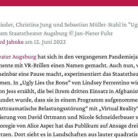
Sieder, Christina Jung und Sebastian Müller-Stahl in "Ugl
am Staatstheater Augsburg © Jan-Pieter Fuhr
ed Jahnke
am 12. Juni 2022
eater Augsburg
hat sich in den vergangenen Pandemiej
mente mit VR-Brillen einen Namen gemacht. Auch nun, 
einbar eine Pause macht, experimentiert das Staatsthea
men. In „Ugly Lies the Bone“ von Lindsey Ferrentino wi
n Jess erzählt, die bei ihrem dritten Einsatz in Afghanis
undet wurde, dass sie in einem Programm aufgenomme
sttraumatische Belastungsstörung“ mit „Virtual Reality“
nierung von David Ortmann und Nicole Schneiderbauer s
oregie von Alice Asper hat das Publikum auf Ansage drei
etzen. Dort sieht es in Landschaften aus lauter quadrati