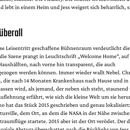
 lebt in einem Heim und Jess weigert sich beharrlich, s
berall
se Leisentritt geschaffene Bühnenraum verdeutlicht di
 die Szene prangt in Leuchtschrift „Welcome Home“, auf
Haushälften, nach vorne hin transparent, die auch
ezogen werden können. Immer wieder wallt Nebel. Chr
ss, die nach 14 Monaten Krankenhaus nach Hause und in d
lassen wird, als jemand, der neben sich steht, staunend
Auflehnung erfährt, wie sich die kleine Welt um sie her
no hat das Stück 2015 geschrieben und genau lokalisiert:
itusville, dem Ort, an dem die NASA in der Nähe zwisch
traumflüge startete. 2015 aber ist der Ort verödet. Der 
oziale Absturz überschattet auch die Rückkehr von Jess,