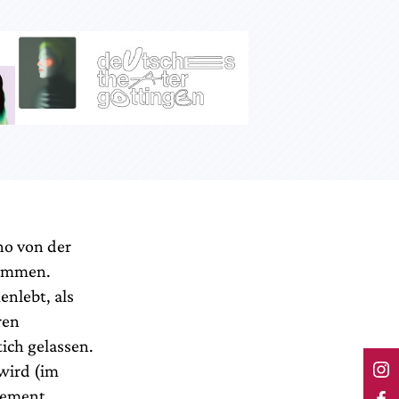
no von der
kommen.
enlebt, als
ren
tich gelassen.
 wird (im
 dement