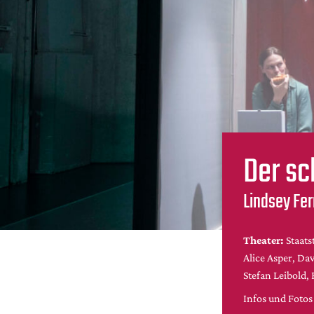
Der s
Lindsey Fer
Theater:
Staats
Alice Asper, D
Stefan Leibold, 
Infos und Fotos