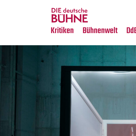
Tanz
Nachrufe
Crossover
Medientipps
Kritiken
Bühnenwelt
Dd