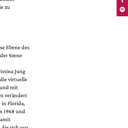
ie zu
ese Ebene des
 der Szene
istina Jung
ie virtuelle
 und mit
um verändert
 in Florida,
en 1968 und
damit
 die sich nur