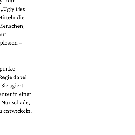
ty“ nur
„Ugly Lies
itteln die
 Menschen,
aut
plosion –
spunkt:
 Regie dabei
Sie agiert
nter in einer
. Nur schade,
u entwickeln.