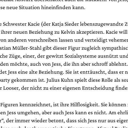
ese neue Situation hineinfinden kann.
re Schwester Kacie (der Katja Sieder lebenszugewandte 
n ihrer neuen Beziehung zu Kelvin akzeptieren. Kacie will 
von anderen vorschreiben lassen und verteidigt veheme
stian Müller-Stahl gibt dieser Figur zugleich sympathis
he Züge, einer, der gewitzt Sozialsysteme ausnützt und
en möchte, auch von Jess, die ihn aber schroff ablehnt.
det Jess eine alte Beziehung. Sie ist enttäuscht, dass er n
ty gekommen ist. Julius Kuhn spielt diese Rolle als soz
r Looser, der nicht zu einer eigenen Entscheidung find
 Figuren kennzeichnet, ist ihre Hilflosigkeit. Sie können
en Jess umgehen, aber auch Jess kann es nicht. Am ehrli
“, der immer wieder betont, dass sich Jess nur aus eigen