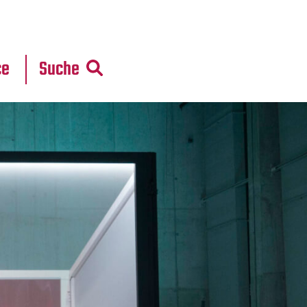
r
daten
ce
Suche