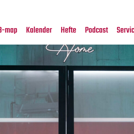
Premierensuche
Alle Hefte
Partne
Festival-Planer
Leseproben
Media
B-map
Kalender
Hefte
Podcast
Servi