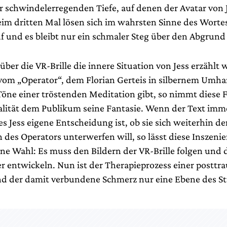
r schwindelerregenden Tiefe, auf denen der Avatar von 
eim dritten Mal lösen sich im wahrsten Sinne des Worte
uf und es bleibt nur ein schmaler Steg über den Abgrund
ber die VR-Brille die innere Situation von Jess erzählt 
vom „Operator“, dem Florian Gerteis in silbernem Umha
ne einer tröstenden Meditation gibt, so nimmt diese 
ealität dem Publikum seine Fantasie. Wenn der Text imm
es Jess eigene Entscheidung ist, ob sie sich weiterhin d
des Operators unterwerfen will, so lässt diese Inszeni
ne Wahl: Es muss den Bildern der VR-Brille folgen und d
er entwickeln. Nun ist der Therapieprozess einer postt
d der damit verbundene Schmerz nur eine Ebene des St