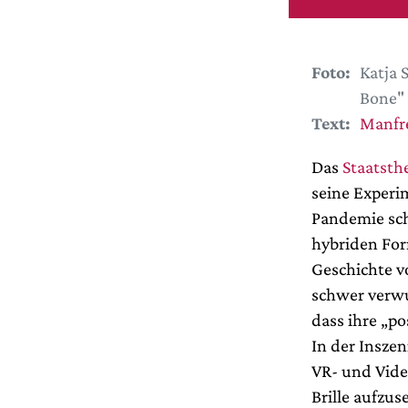
Foto:
Katja 
Bone" 
Text:
Manfr
Das
Staatsth
seine Experi
Pandemie sch
hybriden For
Geschichte vo
schwer verw
dass ihre „po
In der Insze
VR- und Vide
Brille aufzus