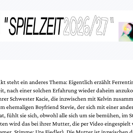
kt steht ein anderes Thema: Eigentlich erzählt Ferrenti
it, nach einer solchen Erfahrung wieder daheim anzu
hrer Schwester Kacie, die inzwischen mit Kelvin zusamm
em ehemaligen Boyfriend Stevie, der sich mit einer ande
at, fühlt sie sich, obwohl alle sich um sie bemühen, im S
en wird das bei ihrer Mutter, die per Video eingespielt
Kramer, Stimme: Ute Fiedler). Die Mutter ist inzwischen