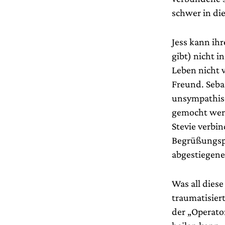
schwer in di
Jess kann ih
gibt) nicht i
Leben nicht 
Freund. Seba
unsympathisc
gemocht werd
Stevie verbin
Begrüßungspar
abgestiegene
Was all diese
traumatisiert
der „Operator