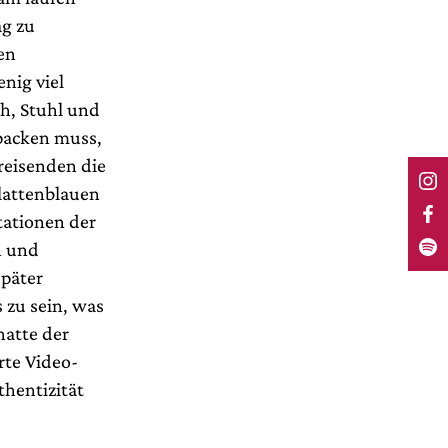
ag zu
en
nig viel
h, Stuhl und
npacken muss,
treisenden die
lattenblauen
tationen der
n und
später
 zu sein, was
atte der
rte Video-
hentizität