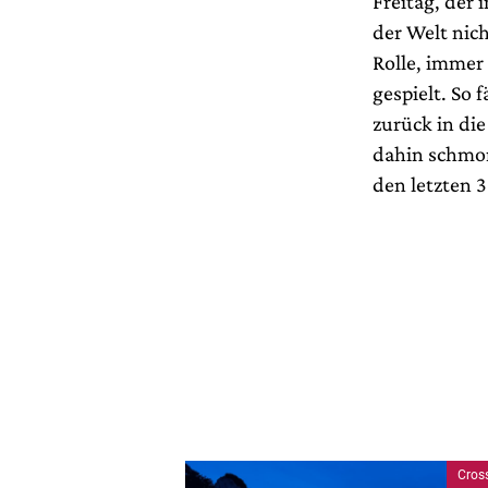
Freitag, der
der Welt nich
Rolle, immer 
gespielt. So
zurück in di
dahin schmort
den letzten 3
Cros