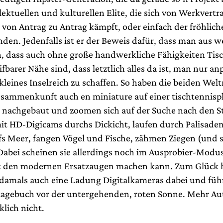
llektuellen und kulturellen Elite, die sich von Werkvertr
 von Antrag zu Antrag kämpft, oder einfach der fröhlich
en. Jedenfalls ist er der Beweis dafür, dass man aus we
 dass auch ohne große handwerkliche Fähigkeiten Tisc
ifbarer Nähe sind, dass letztlich alles da ist, man nur a
kleines Inselreich zu schaffen. So haben die beiden Wel
Zusammenkunft auch en miniature auf einer tischtennisp
 nachgebaut und zoomen sich auf der Suche nach den S
it HD-Digicams durchs Dickicht, laufen durch Palisade
fs Meer, fangen Vögel und Fische, zähmen Ziegen (und 
abei scheinen sie allerdings noch im Ausprobier-Modus
t den modernen Ersatzaugen machen kann. Zum Glück h
damals auch eine Ladung Digitalkameras dabei und füh
tagebuch vor der untergehenden, roten Sonne. Mehr Aut
lich nicht.