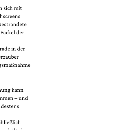
n sich mit
chscreens
Gestrandete
 Fackel der
rade in der
erzauber
tungsmaßnahme
chung kann
ommen – und
ndestens
chließlich