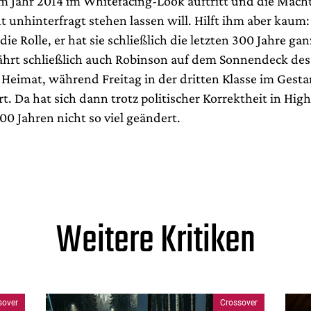
 im Jahr 2014 im Whitefacing-Look auftritt und die Mach
t unhinterfragt stehen lassen will. Hilft ihm aber kaum:
die Rolle, er hat sie schließlich die letzten 300 Jahre gan
 fährt schließlich auch Robinson auf dem Sonnendeck de
e Heimat, während Freitag in der dritten Klasse im Gest
. Da hat sich dann trotz politischer Korrektheit in High
00 Jahren nicht so viel geändert.
Weitere Kritiken
sover
Crossover