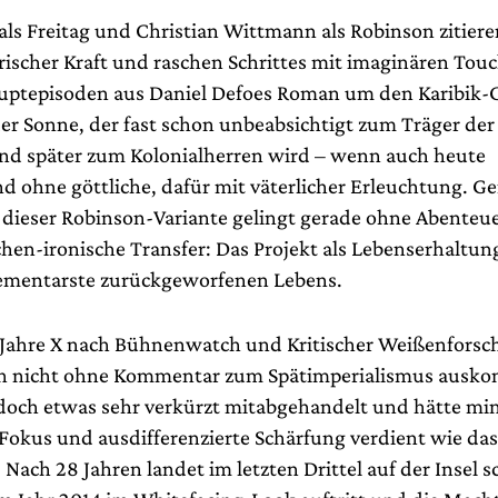
ls Freitag und Christian Wittmann als Robinson zitiere
erischer Kraft und raschen Schrittes mit imaginären Tou
uptepisoden aus Daniel Defoes Roman um den Karibik-
der Sonne, der fast schon unbeabsichtigt zum Träger der
 und später zum Kolonialherren wird – wenn auch heute
d ohne göttliche, dafür mit väterlicher Erleuchtung. Ge
e dieser Robinson-Variante gelingt gerade ohne Abenteu
chen-ironische Transfer: Das Projekt als Lebenserhal
lementarste zurückgeworfenen Lebens.
Jahre X nach Bühnenwatch und Kritischer Weißenfors
ich nicht ohne Kommentar zum Spätimperialismus ausk
 doch etwas sehr verkürzt mitabgehandelt und hätte mi
 Fokus und ausdifferenzierte Schärfung verdient wie das
 Nach 28 Jahren landet im letzten Drittel auf der Insel s