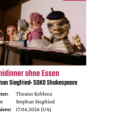
midinner ohne Essen
han Siegfried: SOKO Shakespeare
ter:
Theater Koblenz
e:
Srephan Siegfried
iere:
17.04.2026 (UA)