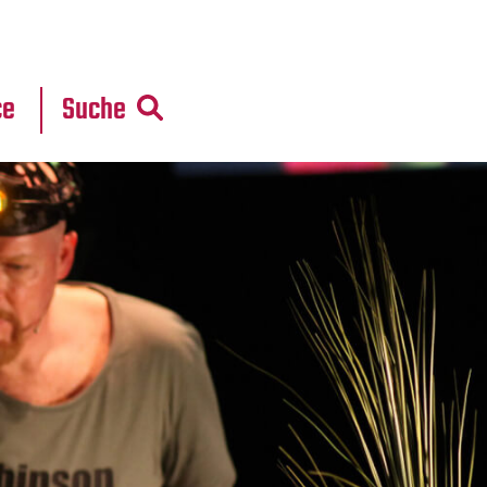
r
daten
ce
Suche