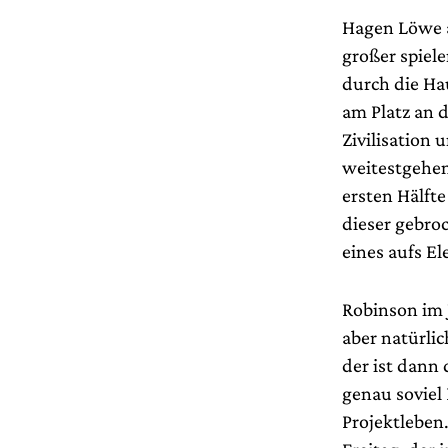
Hagen Löwe a
großer spiel
durch die Ha
am Platz an 
Zivilisation
weitestgehen
ersten Hälft
dieser gebro
eines aufs E
Robinson im 
aber natürl
der ist dann
genau soviel
Projektleben.