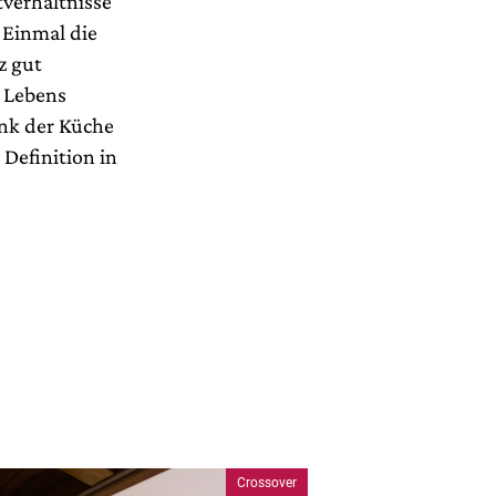
tverhältnisse
 Einmal die
z gut
s Lebens
ank der Küche
 Definition in
Crossover