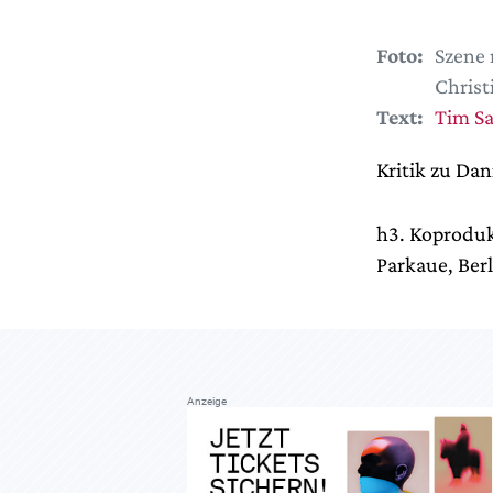
Foto:
Szene 
Christ
Text:
Tim S
Kritik zu Da
h3. Koproduk
Parkaue, Berl
Anzeige