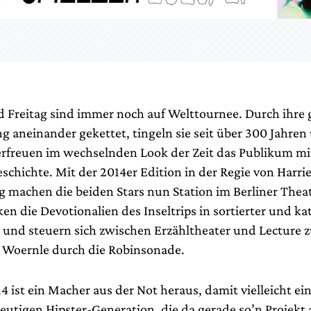
 Freitag sind immer noch auf Welttournee. Durch ihr
ng aneinander gekettet, tingeln sie seit über 300 Jahre
erfreuen im wechselnden Look der Zeit das Publikum mit
schichte. Mit der 2014er Edition in der Regie von Harri
g machen die beiden Stars nun Station im Berliner Theat
en die Devotionalien des Inseltrips in sortierter und kat
und steuern sich zwischen Erzähltheater und Lecture z
 Woernle durch die Robinsonade.
4 ist ein Macher aus der Not heraus, damit vielleicht e
heutigen Hipster-Generation, die da gerade so’n Projekt