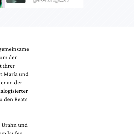
e gemeinsame
n um den
 ihrer
et Maria und
er an der
alogisierter
u den Beats
in Urahn und
 am laufen