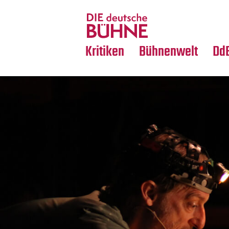
Tanz
Nachrufe
Crossover
Medientipps
Kritiken
Bühnenwelt
Dd