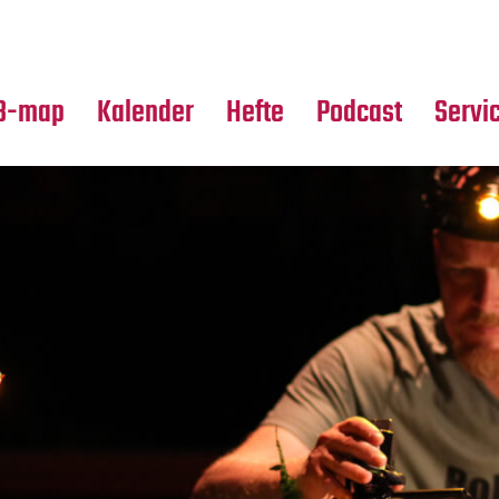
Premierensuche
Alle Hefte
Partne
Festival-Planer
Leseproben
Media
B-map
Kalender
Hefte
Podcast
Servi