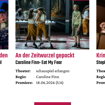
rden
An der Zeitwurzel gepackt
Kri
l
Caroline Finn: Eat My Fear
Step
Theater:
schauspiel erlangen
Thea
Regie:
Caroline Finn
Regi
Premiere:
18.06.2026 (UA)
Prem