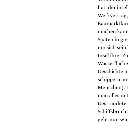
hat, der inte
Werkvertrag,
Baumarktkund
machen kann,
Spaten in gre
um sich sein 
Insel ihrer 
Wasserfläche
Geschichte m
schippern au
Menschen). D
man alles mi
Gestrandete 
Schiffsbruch
geht nun wirk