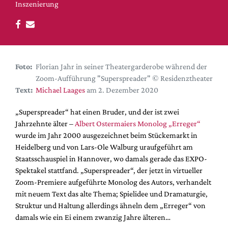
DdB-map
Inszenierung
Kalender
Premierensuche
Festival-Planer
Foto:
Florian Jahr in seiner Theatergarderobe während der
Hefte
Zoom-Aufführung "Superspreader" © Residenztheater
Alle Hefte
Text:
Michael Laages
am 2. Dezember 2020
Leseproben
„Superspreader“ hat einen Bruder, und der ist zwei
Podcast
Jahrzehnte älter –
Albert Ostermaiers Monolog „Erreger“
wurde im Jahr 2000 ausgezeichnet beim Stückemarkt in
Service
Heidelberg und von Lars-Ole Walburg uraufgeführt am
Staatsschauspiel in Hannover, wo damals gerade das EXPO-
Shop / Abo
Spektakel stattfand. „Superspreader“, der jetzt in virtueller
Newsletter
Zoom-Premiere aufgeführte Monolog des Autors, verhandelt
Redaktion
mit neuem Text das alte Thema; Spielidee und Dramaturgie,
Autor:innen
Struktur und Haltung allerdings ähneln dem „Erreger“ von
damals wie ein Ei einem zwanzig Jahre älteren…
Partner