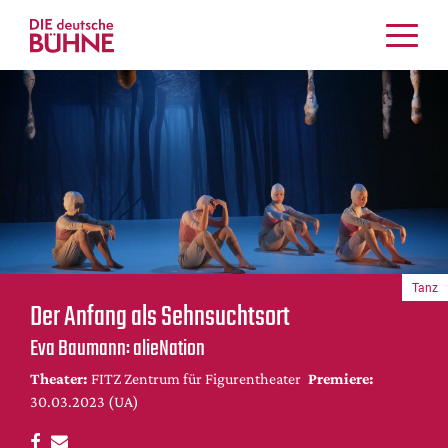
Kritiken
Schauspiel
Musiktheater
Tanz
Crossover
Bühnenwelt
Festivals & Veranstaltungen
Tanz
Menschen & Theater
Der Anfang als Sehnsuchtsort
Themen
Eva Baumann: alieNation
Internationales
Theater:
FITZ Zentrum für Figurentheater
Premiere:
Nachrufe
30.03.2023 (UA)
Medientipps