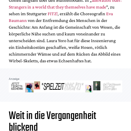
Gonen langsam über den Bühnenboden. In „
alieNation oder:
Mediadaten
Strangers in a world that they themselves have made
“, zu
Suche
sehen im Stuttgarter
FITZ!
, erzählt die Choreografin
Eva
Baumann
von der Entfremdung des Menschen in der
Geschichte: Am Anfang ist die Gemeinschaft von Wesen, die
körperliche Nähe suchen und kaum voneinander zu
unterscheiden sind. Laura Yoro hat für diese Inszenierung
ein Einheitskostüm geschaffen, weiße Hosen, rötlich
schimmernder Wämse und auf dem Rücken das Abbild eines
Wirbel-Skeletts, das etwas Echsenhaftes hat.
Anzeige
Weit in die Vergangenheit
blickend