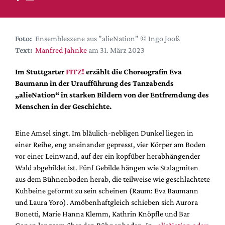
DdB-map
Kalender
Premierensuche
Foto:
Ensembleszene aus "alieNation" © Ingo Jooß
Text:
Manfred Jahnke
am 31. März 2023
Festival-Planer
Hefte
Im Stuttgarter
FITZ!
erzählt die Choreografin Eva
Baumann in der Uraufführung des Tanzabends
Alle Hefte
„alieNation“ in starken Bildern von der Entfremdung des
Leseproben
Menschen in der Geschichte.
Podcast
Eine Amsel singt. Im bläulich-nebligen Dunkel liegen in
Service
einer Reihe, eng aneinander gepresst, vier Körper am Boden
vor einer Leinwand, auf der ein kopfüber herabhängender
Shop / Abo
Wald abgebildet ist. Fünf Gebilde hängen wie Stalagmiten
Newsletter
aus dem Bühnenboden herab, die teilweise wie geschlachtete
Redaktion
Kuhbeine geformt zu sein scheinen (Raum: Eva Baumann
Autor:innen
und Laura Yoro). Amöbenhaftgleich schieben sich Aurora
Bonetti, Marie Hanna Klemm, Kathrin Knöpfle und Bar
Partner