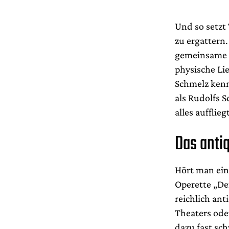
Und so setzt
zu ergattern.
gemeinsame K
physische Li
Schmelz kenn
als Rudolfs S
alles aufflieg
Das antiq
Hört man ei
Operette „De
reichlich ant
Theaters ode
dazu fast sc