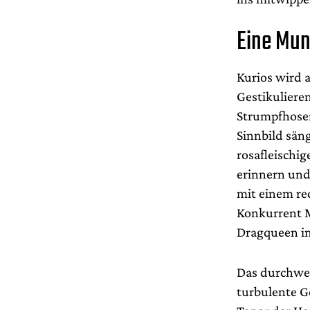
Eine Mun
Kurios wird 
Gestikulieren
Strumpfhosen
Sinnbild sän
rosafleischi
erinnern und
mit einem re
Konkurrent 
Dragqueen im
Das durchweg
turbulente G