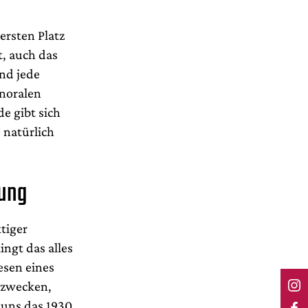
ersten Platz
t, auch das
nd jede
enoralen
e gibt sich
 natürlich
sung
tiger
lingt das alles
esen eines
szwecken,
 uns das 1930