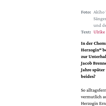
Foto:
Akiho 
Sänger
und d
Text:
Ulrike
In der Chem
Herzogin“ be
zur Unterha
Jacob Brenne
Jahre später
beides?
So alltagsfe
vermutlich a
Herzogin Ern