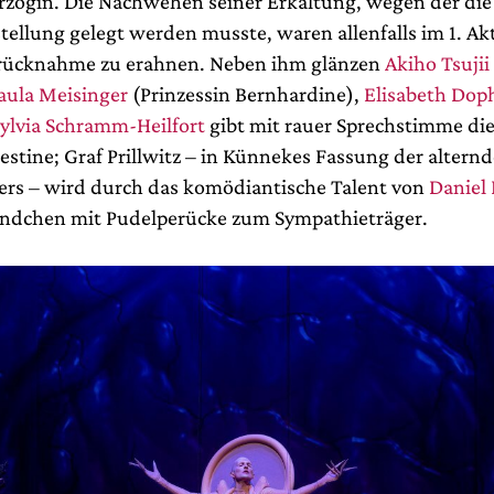
rzogin. Die Nachwehen seiner Erkältung, wegen der die
stellung gelegt werden musste, waren allenfalls im 1. A
rücknahme zu erahnen. Neben ihm glänzen
Akiho Tsujii
aula Meisinger
(Prinzessin Bernhardine),
Elisabeth Dop
ylvia Schramm-Heilfort
gibt mit rauer Sprechstimme die
estine; Graf Prillwitz – in Künnekes Fassung der altern
ers – wird durch das komödiantische Talent von
Daniel
ndchen mit Pudelperücke zum Sympathieträger.