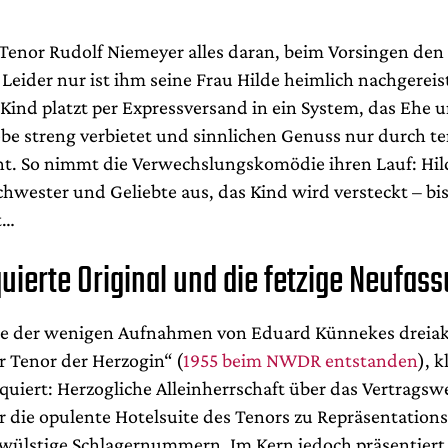
 Tenor Rudolf Niemeyer alles daran, beim Vorsingen den 
 Leider nur ist ihm seine Frau Hilde heimlich nachgereis
ind platzt per Expressversand in ein System, das Ehe u
ebe streng verbietet und sinnlichen Genuss nur durch t
t. So nimmt die Verwechslungskomödie ihren Lauf: Hild
chwester und Geliebte aus, das Kind wird versteckt – bis
t…
uierte Original und die fetzige Neufas
ne der wenigen Aufnahmen von Eduard Künnekes dreiak
r Tenor der Herzogin“ (
1955 beim NWDR entstanden
), k
iquiert: Herzogliche Alleinherrschaft über das Vertragsw
r die opulente Hotelsuite des Tenors zu Repräsentation
hwülstige Schlagernummern. Im Kern jedoch präsentiert