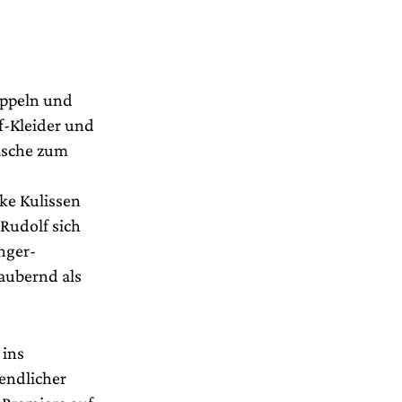
ippeln und
if-Kleider und
ische zum
s
ke Kulissen
Rudolf sich
nger-
aubernd als
 ins
endlicher