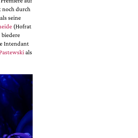
 Premiere auf
kt noch durch
als seine
heide
(Hofrat
 biedere
de Intendant
 Pastewski
als