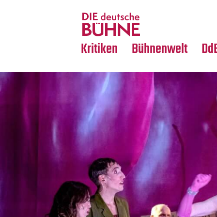
Tanz
Nachrufe
Crossover
Medientipps
Kritiken
Bühnenwelt
Dd