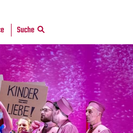
r
daten
ce
Suche