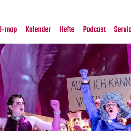
Premierensuche
Alle Hefte
Partne
Festival-Planer
Leseproben
Media
B-map
Kalender
Hefte
Podcast
Servi