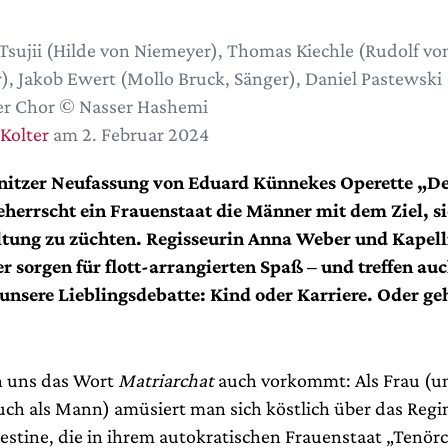
Tsujii (Hilde von Niemeyer), Thomas Kiechle (Rudolf vo
), Jakob Ewert (Mollo Bruck, Sänger), Daniel Pastewski (
er Chor © Nasser Hashemi
 Kolter
am 2. Februar 2024
nitzer Neufassung von Eduard Künnekes Operette „De
herrscht ein Frauenstaat die Männer mit dem Ziel, s
ltung zu züchten. Regisseurin Anna Weber und Kapel
r sorgen für flott-arrangierten Spaß – und treffen au
 unsere Lieblingsdebatte: Kind oder Karriere. Oder ge
rn uns das Wort
Matriarchat
auch vorkommt: Als Frau (u
uch als Mann) amüsiert man sich köstlich über das Reg
estine, die in ihrem autokratischen Frauenstaat „Tenör