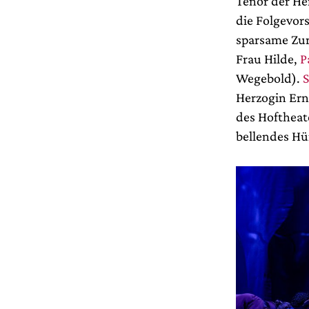
Tenor der He
die Folgevor
sparsame Zu
Frau Hilde,
P
Wegebold).
S
Herzogin Ern
des Hoftheat
bellendes Hü