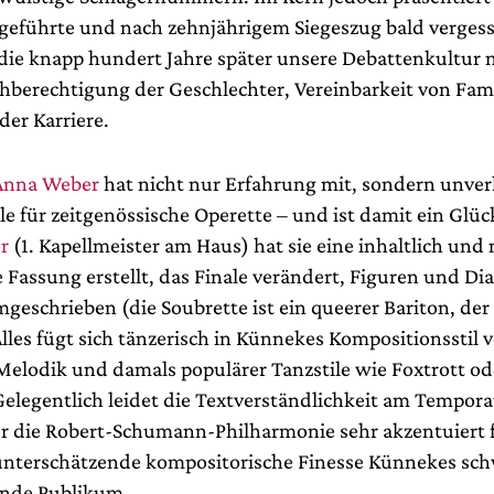
fgeführte und nach zehnjährigem Siegeszug bald verge
 die knapp hundert Jahre später unsere Debattenkultur 
chberechtigung der Geschlechter, Vereinbarkeit von Fam
der Karriere.
Anna Weber
hat nicht nur Erfahrung mit, sondern unve
le für zeitgenössische Operette – und ist damit ein Glück
r
(1. Kapellmeister am Haus) hat sie eine inhaltlich und
 Fassung erstellt, das Finale verändert, Figuren und Di
geschrieben (die Soubrette ist ein queerer Bariton, der
lles fügt sich tänzerisch in Künnekes Kompositionsstil v
Melodik und damals populärer Tanzstile wie Foxtrott od
Gelegentlich leidet die Textverständlichkeit am Tempora
r die Robert-Schumann-Philharmonie sehr akzentuiert 
 unterschätzende kompositorische Finesse Künnekes sc
ende Publikum.