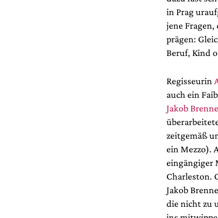
in Prag urau
jene Fragen,
prägen: Glei
Beruf, Kind o
Regisseurin
auch ein Faib
Jakob Brenne
überarbeitete
zeitgemäß um
ein Mezzo). A
eingängiger 
Charleston. 
Jakob Brenne
die nicht zu
ins mitwipp