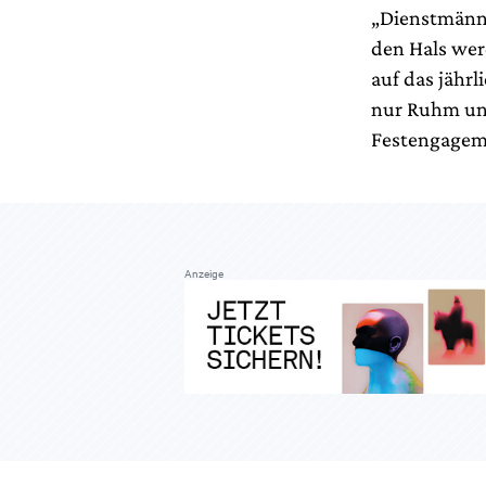
„Dienstmännc
den Hals wer
auf das jährl
nur Ruhm und
Festengagem
Anzeige