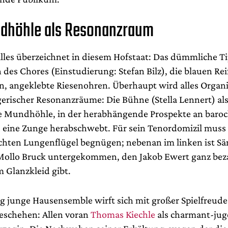
dhöhle als Resonanzraum
alles überzeichnet in diesem Hofstaat: Das dümmliche T
 des Chores (Einstudierung: Stefan Bilz), die blauen Re
, angeklebte Riesenohren. Überhaupt wird alles Organ
gerischer Resonanzräume: Die Bühne (Stella Lennert) al
ge Mundhöhle, in der herabhängende Prospekte an baroc
 eine Zunge herabschwebt. Für sein Tenordomizil muss 
chten Lungenflügel begnügen; nebenan im linken ist Sä
Mollo Bruck untergekommen, den Jakob Ewert ganz bez
 Glanzkleid gibt.
 junge Hausensemble wirft sich mit großer Spielfreude
eschehen: Allen voran
Thomas Kiechle
als charmant-jug