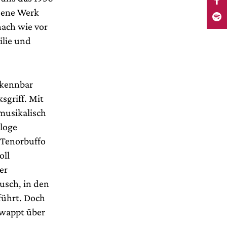
ssene Werk
nach wie vor
ilie und
rkennbar
sgriff. Mit
 musikalisch
aloge
 Tenorbuffo
oll
er
usch, in den
führt. Doch
hwappt über