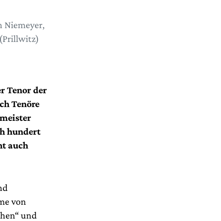
n Niemeyer,
Prillwitz)
r Tenor der
ich Tenöre
lmeister
ch hundert
ht auch
nd
ime von
chen“ und