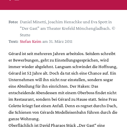
DdB-map
Kalender
Premierensuche
Foto:
Daniel Minetti, Joachim Henschke und Eva Spott in
"Der Gast" am Theater Krefeld Mönchengladbach. ©
Festival-Planer
Stutte
Hefte
Text:
Stefan Keim
am 31. März 2011
Alle Hefte
Gérard ist seit mehreren Jahren arbeitslos. Seitdem schreibt
Leseproben
er Bewerbungen, geht zu Einstellungsgesprächen, wird
immer wieder abgelehnt. Langsam schwindet die Hoffnung,
Podcast
Gérard ist 52 Jahre alt. Doch da tut sich eine Chance auf. Ein
Service
Unternehmen will ihn nicht nur einstellen, sondern sogar
eine Abteilung für ihn einrichten. Der Haken: Das
Shop / Abo
entscheidende Abendessen mit einem Oberboss findet nicht
Newsletter
im Restaurant, sondern bei Gérard zu Hause statt. Seine Frau
Redaktion
Colette kriegt fast einen Anfall. Denn es regnet durchs Dach,
die Schienen von Gérards Modelleisenbahn führen durch die
Autor:innen
ganze Wohnung.
Partner
Oberflächlich ist David Pharaos Stück „Der Gast“ eine