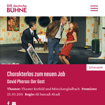
Kritiken
Schauspiel
Musiktheater
Tanz
Crossover
Bühnenwelt
Festivals & Veranstaltungen
Schauspiel
Menschen & Theater
Charakterlos zum neuen Job
Themen
David Pharao: Der Gast
Internationales
Theater:
Theater Krefeld und Mönchengladbach
Premiere:
Nachrufe
25.03.2011
Regie:
Ali Samadi Ahadi
Medientipps