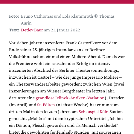
DdB-map
Kalender
Foto:
Bruno Cathomas und Lola Klammroth © Thomas
Premierensuche
Aurin
Text:
Detlev Baur
am 21. Januar 2022
Festival-Planer
Hefte
Vor sieben Jahren inszenierte Frank Castorf kurz vor dem
Ende seiner 25-jährigen Intendanz an der Berliner
Alle Hefte
Volksbühne schon einmal einen Molière-Abend. Damals war
Leseproben
die Premiere wohl ein rauschender Erfolg im intensiv
inszenierten Abschied des Berliner Theatersonnenkönigs;
Podcast
inzwischen ist Castorf – wie der junge Impresario Molière –
Service
ein Theaterwanderarbeiter geworden; zwischen Wien (zwei
Inszenierungen am Wiener Burgtheater im letzten Jahr,
Shop / Abo
darunter eine
grandiose Jelinek-Antiken-Variation
), Dresden
Newsletter
(im April) und
St. Pölten
(nächste Woche) hat er nun zum
Redaktion
dritten Mal in den letzten Jahren am
Schauspiel Köln
Station
gemacht. „Molière“ mit dem kryptischen Untertitel „Ich bin
Autor:innen
ein Dämon, Fleisch geworden und als Mensch verkleidet“
Partner
bietet die gewohnten fünfeinhalb Stunden: mit souveränen