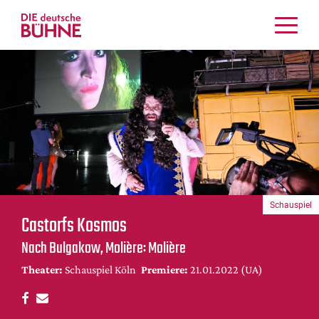
Kritiken
Schauspiel
Musiktheater
Tanz
Crossover
Bühnenwelt
Festivals & Veranstaltungen
Schauspiel
Menschen & Theater
Castorfs Kosmos
Themen
Nach Bulgakow, Molière: Molière
Internationales
Theater:
Schauspiel Köln
Premiere:
21.01.2022 (UA)
Nachrufe
Medientipps