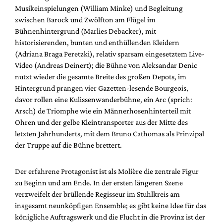
Mediadaten
Musikeinspielungen (William Minke) und Begleitung
zwischen Barock und Zwölfton am Flügel im
Suche
Bühnenhintergrund (Marlies Debacker), mit
historisierenden, bunten und enthüllenden Kleidern
(Adriana Braga Peretzki), relativ sparsam eingesetztem Live-
Video (Andreas Deinert); die Bühne von Aleksandar Denic
nutzt wieder die gesamte Breite des großen Depots, im
Hintergrund prangen vier Gazetten-lesende Bourgeois,
davor rollen eine Kulissenwanderbühne, ein Arc (sprich:
Arsch) de Triomphe wie ein Männerhosenhinterteil mit
Ohren und der gelbe Kleintransporter aus der Mitte des
letzten Jahrhunderts, mit dem Bruno Cathomas als Prinzipal
der Truppe auf die Bühne brettert.
Der erfahrene Protagonist ist als Molière die zentrale Figur
zu Beginn und am Ende. In der ersten längeren Szene
verzweifelt der brüllende Regisseur im Stuhlkreis am
insgesamt neunköpfigen Ensemble; es gibt keine Idee für das
königliche Auftragswerk und die Flucht in die Provinz ist der