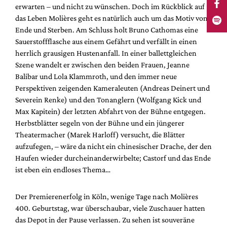
erwarten – und nicht zu wünschen. Doch im Rückblick auf
das Leben Molières geht es natürlich auch um das Motiv von
Ende und Sterben. Am Schluss holt Bruno Cathomas eine
Sauerstoffflasche aus einem Gefährt und verfällt in einen
herrlich grausigen Hustenanfall. In einer ballettgleichen
Szene wandelt er zwischen den beiden Frauen, Jeanne
Balibar und Lola Klammroth, und den immer neue
Perspektiven zeigenden Kameraleuten (Andreas Deinert und
Severein Renke) und den Tonanglern (Wolfgang Kick und
Max Kapitein) der letzten Abfahrt von der Bühne entgegen.
Herbstblätter segeln von der Bühne und ein jüngerer
Theatermacher (Marek Harloff) versucht, die Blätter
aufzufegen, – wäre da nicht ein chinesischer Drache, der den
Haufen wieder durcheinanderwirbelte; Castorf und das Ende
ist eben ein endloses Thema…
Der Premierenerfolg in Köln, wenige Tage nach Molières
400. Geburtstag, war überschaubar, viele Zuschauer hatten
das Depot in der Pause verlassen. Zu sehen ist souveräne