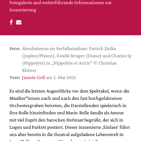
DdB-map
Fotogalerie und weiterführende Informationen zur
Inszenierung
Kalender
Premierensuche
Festival-Planer
Hefte
Foto:
Absolutismus im Verfallsstadium: Patrick Zielke
Alle Hefte
(Jupiter/Pluton), Estelle Kruger (Diane) und Charles Sy
(Hippolyte) in „Hippolyte et Aricie“ © Christian
Leseproben
Kleiner
Podcast
Text:
Jasmin Goll
am 2. Mai 2021
Service
Es sind die letzten Augenblicke vor dem Spektakel, wenn die
Musiker*innen nach und nach den fast hochgefahrenen
Shop / Abo
Orchestergraben betreten, die Darstellenden spielerisch in
Newsletter
ihre Rolle hineinfinden und Marie-Belle Sandis als Amour
Redaktion
mit viel Esprit den barocken Hofstaat begrüßt, der sich in
Autor:innen
Logen und Parkett postiert. Dieser inszenierte ‚Einlass‘ führt
uns aber bereits in die theatral aufgeladene Lebenswelt in
Partner