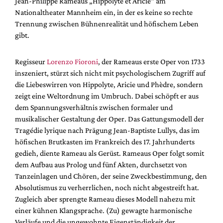
Jean-Philippe Rameaus „Hippolyte et Aricie“ am
Mediadaten
Nationaltheater Mannheim ein, in der es keine so rechte
Suche
Trennung zwischen Bühnenrealität und höfischem Leben
gibt.
Regisseur
Lorenzo Fioroni
, der Rameaus erste Oper von 1733
inszeniert, stürzt sich nicht mit psychologischem Zugriff auf
die Liebeswirren von Hippolyte, Aricie und Phèdre, sondern
zeigt eine Weltordnung im Umbruch. Dabei schöpft er aus
dem Spannungsverhältnis zwischen formaler und
musikalischer Gestaltung der Oper. Das Gattungsmodell der
Tragédie lyrique nach Prägung Jean-Baptiste Lullys, das im
höfischen Brutkasten im Frankreich des 17. Jahrhunderts
gedieh, diente Rameau als Gerüst. Rameaus Oper folgt somit
dem Aufbau aus Prolog und fünf Akten, durchsetzt von
Tanzeinlagen und Chören, der seine Zweckbestimmung, den
Absolutismus zu verherrlichen, noch nicht abgestreift hat.
Zugleich aber sprengte Rameau dieses Modell nahezu mit
einer kühnen Klangsprache. (Zu) gewagte harmonische
Verläufe und die ungewohnte Eigenständigkeit der