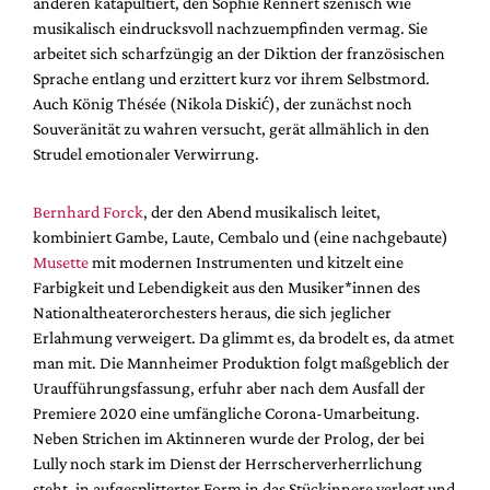
anderen katapultiert, den Sophie Rennert szenisch wie
musikalisch eindrucksvoll nachzuempfinden vermag. Sie
arbeitet sich scharfzüngig an der Diktion der französischen
Sprache entlang und erzittert kurz vor ihrem Selbstmord.
Auch König Thésée (Nikola Diskić), der zunächst noch
Souveränität zu wahren versucht, gerät allmählich in den
Strudel emotionaler Verwirrung.
Bernhard Forck
, der den Abend musikalisch leitet,
kombiniert Gambe, Laute, Cembalo und (eine nachgebaute)
Musette
mit modernen Instrumenten und kitzelt eine
Farbigkeit und Lebendigkeit aus den Musiker*innen des
Nationaltheaterorchesters heraus, die sich jeglicher
Erlahmung verweigert. Da glimmt es, da brodelt es, da atmet
man mit. Die Mannheimer Produktion folgt maßgeblich der
Uraufführungsfassung, erfuhr aber nach dem Ausfall der
Premiere 2020 eine umfängliche Corona-Umarbeitung.
Neben Strichen im Aktinneren wurde der Prolog, der bei
Lully noch stark im Dienst der Herrscherverherrlichung
steht, in aufgesplitterter Form in das Stückinnere verlegt und