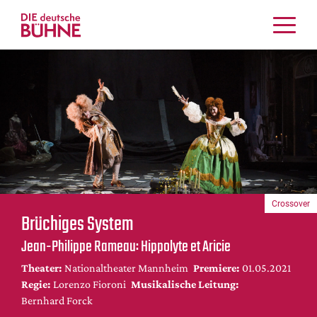
Kritiken
Schauspiel
Musiktheater
Tanz
Crossover
Bühnenwelt
Festivals & Veranstaltungen
Crossover
Menschen & Theater
Brüchiges System
Themen
Jean-Philippe Rameau: Hippolyte et Aricie
Internationales
Theater:
Nationaltheater Mannheim
Premiere:
01.05.2021
Nachrufe
Regie:
Lorenzo Fioroni
Musikalische Leitung:
Medientipps
Bernhard Forck