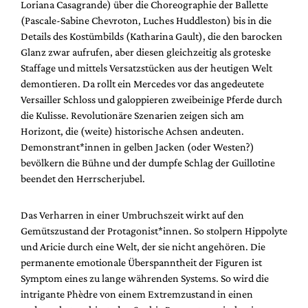
Loriana Casagrande) über die Choreographie der Ballette
(Pascale-Sabine Chevroton, Luches Huddleston) bis in die
Details des Kostümbilds (Katharina Gault), die den barocken
Glanz zwar aufrufen, aber diesen gleichzeitig als groteske
Staffage und mittels Versatzstücken aus der heutigen Welt
demontieren. Da rollt ein Mercedes vor das angedeutete
Versailler Schloss und galoppieren zweibeinige Pferde durch
die Kulisse. Revolutionäre Szenarien zeigen sich am
Horizont, die (weite) historische Achsen andeuten.
Demonstrant*innen in gelben Jacken (oder Westen?)
bevölkern die Bühne und der dumpfe Schlag der Guillotine
beendet den Herrscherjubel.
Das Verharren in einer Umbruchszeit wirkt auf den
Gemütszustand der Protagonist*innen. So stolpern Hippolyte
und Aricie durch eine Welt, der sie nicht angehören. Die
permanente emotionale Überspanntheit der Figuren ist
Symptom eines zu lange währenden Systems. So wird die
intrigante Phèdre von einem Extremzustand in einen