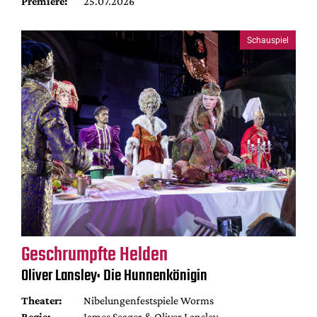
Premiere:
25.07.2026
Schauspiel
Geschrumpfte Helden
Oliver Lansley: Die Hunnenkönigin
Theater:
Nibelungenfestspiele Worms
Regie:
James Seager & Oliver Lansley