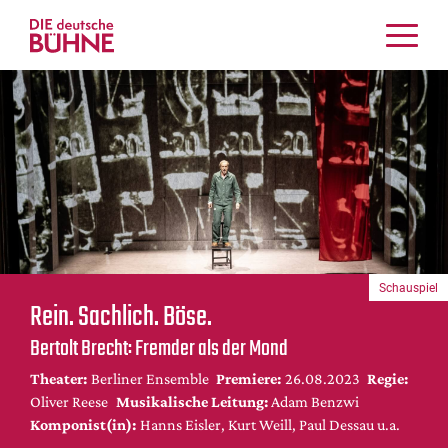
Kritiken
Schauspiel
Musiktheater
Tanz
Crossover
Bühnenwelt
Festivals & Veranstaltungen
Schauspiel
Menschen & Theater
Rein. Sachlich. Böse.
Themen
Bertolt Brecht: Fremder als der Mond
Internationales
Theater:
Berliner Ensemble
Premiere:
26.08.2023
Regie:
Nachrufe
Oliver Reese
Musikalische Leitung:
Adam Benzwi
Medientipps
Komponist(in):
Hanns Eisler, Kurt Weill, Paul Dessau u.a.