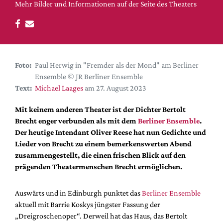
DdB-map
Mehr Bilder und Informationen auf der Seite des Theaters
Kalender
Premierensuche
Festival-Planer
Foto:
Paul Herwig in "Fremder als der Mond" am Berliner
Hefte
Ensemble © JR Berliner Ensemble
Alle Hefte
Text:
Michael Laages
am 27. August 2023
Leseproben
Mit keinem anderen Theater ist der Dichter Bertolt
Podcast
Brecht enger verbunden als mit dem
Berliner Ensemble
.
Der heutige Intendant Oliver Reese hat nun Gedichte und
Service
Lieder von Brecht zu einem bemerkenswerten Abend
zusammengestellt, die einen frischen Blick auf den
Shop / Abo
prägenden Theatermenschen Brecht ermöglichen.
Newsletter
Redaktion
Auswärts und in Edinburgh punktet das
Berliner Ensemble
Autor:innen
aktuell mit Barrie Koskys jüngster Fassung der
Partner
„Dreigroschenoper“. Derweil hat das Haus, das Bertolt