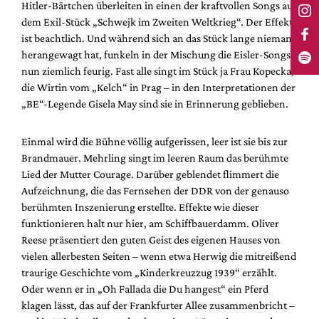
Hitler-Bärtchen überleiten in einen der kraftvollen Songs aus
dem Exil-Stück „Schwejk im Zweiten Weltkrieg“. Der Effekt
ist beachtlich. Und während sich an das Stück lange niemand
herangewagt hat, funkeln in der Mischung die Eisler-Songs
nun ziemlich feurig. Fast alle singt im Stück ja Frau Kopecka,
die Wirtin vom „Kelch“ in Prag – in den Interpretationen der
„BE“-Legende Gisela May sind sie in Erinnerung geblieben.
Einmal wird die Bühne völlig aufgerissen, leer ist sie bis zur
Brandmauer. Mehrling singt im leeren Raum das berühmte
Lied der Mutter Courage. Darüber geblendet flimmert die
Aufzeichnung, die das Fernsehen der DDR von der genauso
berühmten Inszenierung erstellte. Effekte wie dieser
funktionieren halt nur hier, am Schiffbauerdamm. Oliver
Reese präsentiert den guten Geist des eigenen Hauses von
vielen allerbesten Seiten – wenn etwa Herwig die mitreißend
traurige Geschichte vom „Kinderkreuzzug 1939“ erzählt.
Oder wenn er in „Oh Fallada die Du hangest“ ein Pferd
klagen lässt, das auf der Frankfurter Allee zusammenbricht –