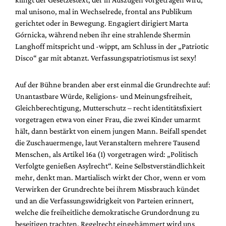
mal unisono, mal in Wechselrede, frontal ans Publikum
gerichtet oder in Bewegung. Engagiert dirigiert Marta
Górnicka, während neben ihr eine strahlende Shermin
Langhoff mitspricht und -wippt, am Schluss in der „Patriotic
Disco“ gar mit abtanzt. Verfassungspatriotismus ist sexy!
Auf der Bühne branden aber erst einmal die Grundrechte auf:
Unantastbare Würde, Religions- und Meinungsfreiheit,
Gleichberechtigung, Mutterschutz – recht identitätsfixiert
vorgetragen etwa von einer Frau, die zwei Kinder umarmt
hält, dann bestärkt von einem jungen Mann. Beifall spendet
die Zuschauermenge, laut Veranstaltern mehrere Tausend
Menschen, als Artikel 16a (1) vorgetragen wird: „Politisch
Verfolgte genießen Asylrecht“. Keine Selbstverständlichkeit
mehr, denkt man. Martialisch wirkt der Chor, wenn er vom
Verwirken der Grundrechte bei ihrem Missbrauch kündet
und an die Verfassungswidrigkeit von Parteien erinnert,
welche die freiheitliche demokratische Grundordnung zu
beseitigen trachten. Regelrecht eingehämmert wird uns