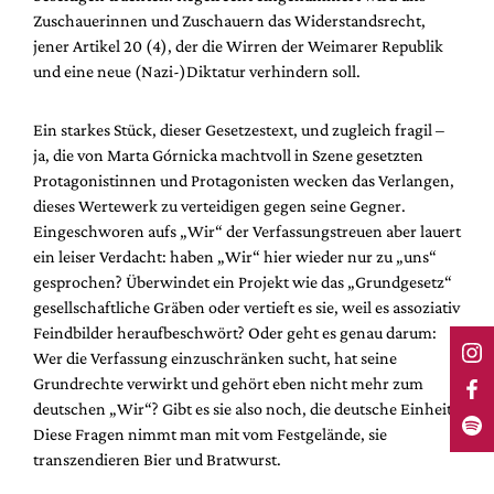
Zuschauerinnen und Zuschauern das Widerstandsrecht,
jener Artikel 20 (4), der die Wirren der Weimarer Republik
und eine neue (Nazi-)Diktatur verhindern soll.
Ein starkes Stück, dieser Gesetzestext, und zugleich fragil –
ja, die von Marta Górnicka machtvoll in Szene gesetzten
Protagonistinnen und Protagonisten wecken das Verlangen,
dieses Wertewerk zu verteidigen gegen seine Gegner.
Eingeschworen aufs „Wir“ der Verfassungstreuen aber lauert
ein leiser Verdacht: haben „Wir“ hier wieder nur zu „uns“
gesprochen? Überwindet ein Projekt wie das „Grundgesetz“
gesellschaftliche Gräben oder vertieft es sie, weil es assoziativ
Feindbilder heraufbeschwört? Oder geht es genau darum:
Wer die Verfassung einzuschränken sucht, hat seine
Grundrechte verwirkt und gehört eben nicht mehr zum
deutschen „Wir“? Gibt es sie also noch, die deutsche Einheit?
Diese Fragen nimmt man mit vom Festgelände, sie
transzendieren Bier und Bratwurst.