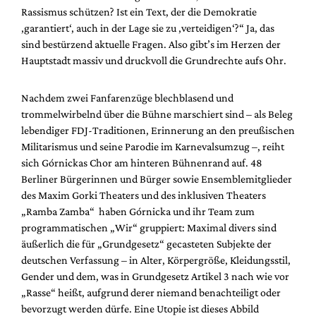
Mediadaten
Rassismus schützen? Ist ein Text, der die Demokratie
‚garantiert‘, auch in der Lage sie zu ‚verteidigen‘?“ Ja, das
Suche
sind bestürzend aktuelle Fragen. Also gibt’s im Herzen der
Hauptstadt massiv und druckvoll die Grundrechte aufs Ohr.
Nachdem zwei Fanfarenzüge blechblasend und
trommelwirbelnd über die Bühne marschiert sind – als Beleg
lebendiger FDJ-Traditionen, Erinnerung an den preußischen
Militarismus und seine Parodie im Karnevalsumzug –, reiht
sich Górnickas Chor am hinteren Bühnenrand auf. 48
Berliner Bürgerinnen und Bürger sowie Ensemblemitglieder
des Maxim Gorki Theaters und des inklusiven Theaters
„Ramba Zamba“ haben Górnicka und ihr Team zum
programmatischen „Wir“ gruppiert: Maximal divers sind
äußerlich die für „Grundgesetz“ gecasteten Subjekte der
deutschen Verfassung – in Alter, Körpergröße, Kleidungsstil,
Gender und dem, was in Grundgesetz Artikel 3 nach wie vor
„Rasse“ heißt, aufgrund derer niemand benachteiligt oder
bevorzugt werden dürfe. Eine Utopie ist dieses Abbild