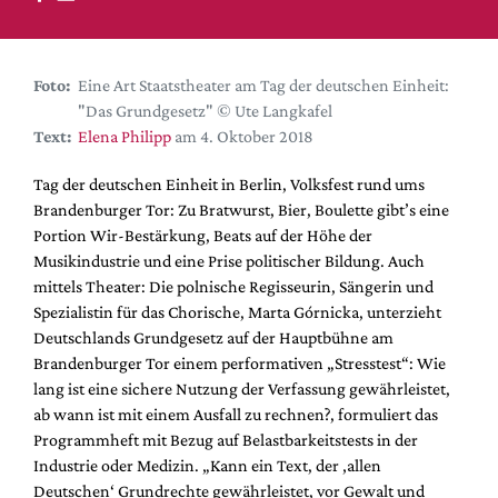
DdB-map
Kalender
Premierensuche
Foto:
Eine Art Staatstheater am Tag der deutschen Einheit:
"Das Grundgesetz" © Ute Langkafel
Festival-Planer
Text:
Elena Philipp
am 4. Oktober 2018
Hefte
Tag der deutschen Einheit in Berlin, Volksfest rund ums
Alle Hefte
Brandenburger Tor: Zu Bratwurst, Bier, Boulette gibt’s eine
Leseproben
Portion Wir-Bestärkung, Beats auf der Höhe der
Musikindustrie und eine Prise politischer Bildung. Auch
Podcast
mittels Theater: Die polnische Regisseurin, Sängerin und
Service
Spezialistin für das Chorische, Marta Górnicka, unterzieht
Deutschlands Grundgesetz auf der Hauptbühne am
Shop / Abo
Brandenburger Tor einem performativen „Stresstest“: Wie
Newsletter
lang ist eine sichere Nutzung der Verfassung gewährleistet,
Redaktion
ab wann ist mit einem Ausfall zu rechnen?, formuliert das
Programmheft mit Bezug auf Belastbarkeitstests in der
Autor:innen
Industrie oder Medizin. „Kann ein Text, der ‚allen
Partner
Deutschen‘ Grundrechte gewährleistet, vor Gewalt und