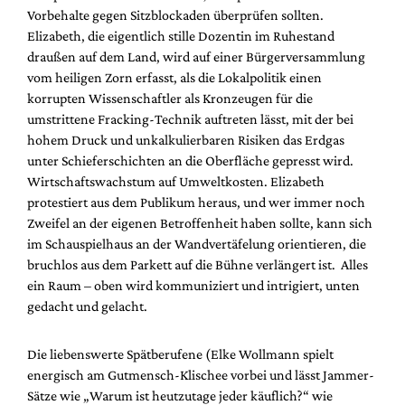
Mediadaten
Vorbehalte gegen Sitzblockaden überprüfen sollten.
Elizabeth, die eigentlich stille Dozentin im Ruhestand
Suche
draußen auf dem Land, wird auf einer Bürgerversammlung
vom heiligen Zorn erfasst, als die Lokalpolitik einen
korrupten Wissenschaftler als Kronzeugen für die
umstrittene Fracking-Technik auftreten lässt, mit der bei
hohem Druck und unkalkulierbaren Risiken das Erdgas
unter Schieferschichten an die Oberfläche gepresst wird.
Wirtschaftswachstum auf Umweltkosten. Elizabeth
protestiert aus dem Publikum heraus, und wer immer noch
Zweifel an der eigenen Betroffenheit haben sollte, kann sich
im Schauspielhaus an der Wandvertäfelung orientieren, die
bruchlos aus dem Parkett auf die Bühne verlängert ist. Alles
ein Raum – oben wird kommuniziert und intrigiert, unten
gedacht und gelacht.
Die liebenswerte Spätberufene (Elke Wollmann spielt
energisch am Gutmensch-Klischee vorbei und lässt Jammer-
Sätze wie „Warum ist heutzutage jeder käuflich?“ wie