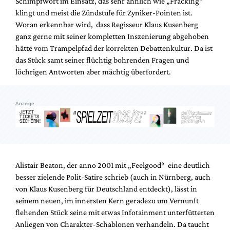
Schimpfwort im Einsatz, das sehr ähnlich wie „Fracking“
klingt und meist die Zündstufe für Zyniker-Pointen ist.
Woran erkennbar wird, dass Regisseur Klaus Kusenberg
ganz gerne mit seiner kompletten Inszenierung abgehoben
hätte vom Trampelpfad der korrekten Debattenkultur. Da ist
das Stück samt seiner flüchtig bohrenden Fragen und
löchrigen Antworten aber mächtig überfordert.
Anzeige
Alistair Beaton, der anno 2001 mit „Feelgood“ eine deutlich
besser zielende Polit-Satire schrieb (auch in Nürnberg, auch
von Klaus Kusenberg für Deutschland entdeckt), lässt in
seinem neuen, im innersten Kern geradezu um Vernunft
flehenden Stück seine mit etwas Infotainment unterfütterten
Anliegen von Charakter-Schablonen verhandeln. Da taucht