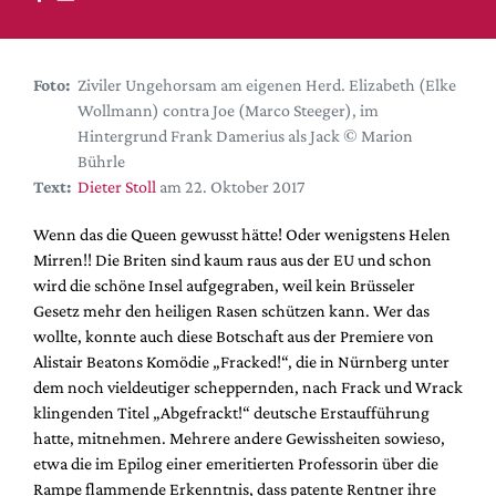
DdB-map
Kalender
Premierensuche
Foto:
Ziviler Ungehorsam am eigenen Herd. Elizabeth (Elke
Wollmann) contra Joe (Marco Steeger), im
Festival-Planer
Hintergrund Frank Damerius als Jack © Marion
Hefte
Bührle
Text:
Dieter Stoll
am 22. Oktober 2017
Alle Hefte
Leseproben
Wenn das die Queen gewusst hätte! Oder wenigstens Helen
Mirren!! Die Briten sind kaum raus aus der EU und schon
Podcast
wird die schöne Insel aufgegraben, weil kein Brüsseler
Service
Gesetz mehr den heiligen Rasen schützen kann. Wer das
wollte, konnte auch diese Botschaft aus der Premiere von
Shop / Abo
Alistair Beatons Komödie „Fracked!“, die in Nürnberg unter
Newsletter
dem noch vieldeutiger scheppernden, nach Frack und Wrack
Redaktion
klingenden Titel „Abgefrackt!“ deutsche Erstaufführung
hatte, mitnehmen. Mehrere andere Gewissheiten sowieso,
Autor:innen
etwa die im Epilog einer emeritierten Professorin über die
Partner
Rampe flammende Erkenntnis, dass patente Rentner ihre