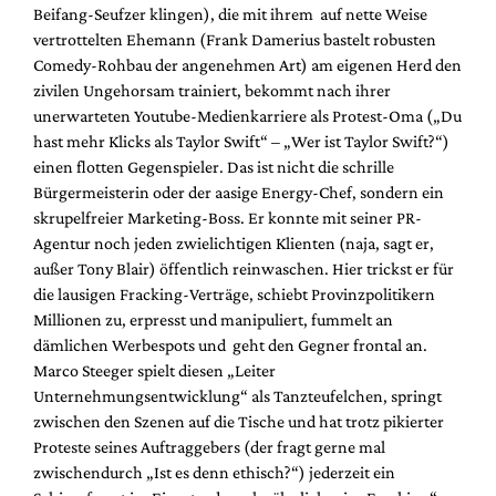
Beifang-Seufzer klingen), die mit ihrem auf nette Weise
vertrottelten Ehemann (Frank Damerius bastelt robusten
Comedy-Rohbau der angenehmen Art) am eigenen Herd den
zivilen Ungehorsam trainiert, bekommt nach ihrer
unerwarteten Youtube-Medienkarriere als Protest-Oma („Du
hast mehr Klicks als Taylor Swift“ – „Wer ist Taylor Swift?“)
einen flotten Gegenspieler. Das ist nicht die schrille
Bürgermeisterin oder der aasige Energy-Chef, sondern ein
skrupelfreier Marketing-Boss. Er konnte mit seiner PR-
Agentur noch jeden zwielichtigen Klienten (naja, sagt er,
außer Tony Blair) öffentlich reinwaschen. Hier trickst er für
die lausigen Fracking-Verträge, schiebt Provinzpolitikern
Millionen zu, erpresst und manipuliert, fummelt an
dämlichen Werbespots und geht den Gegner frontal an.
Marco Steeger spielt diesen „Leiter
Unternehmungsentwicklung“ als Tanzteufelchen, springt
zwischen den Szenen auf die Tische und hat trotz pikierter
Proteste seines Auftraggebers (der fragt gerne mal
zwischendurch „Ist es denn ethisch?“) jederzeit ein