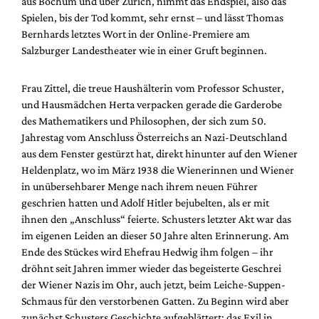
aus Bochum und über Zürich, nimmt das Endspiel, also das
Mediadaten
Spielen, bis der Tod kommt, sehr ernst – und lässt Thomas
Suche
Bernhards letztes Wort in der Online-Premiere am
Salzburger Landestheater wie in einer Gruft beginnen.
Frau Zittel, die treue Haushälterin vom Professor Schuster,
und Hausmädchen Herta verpacken gerade die Garderobe
des Mathematikers und Philosophen, der sich zum 50.
Jahrestag vom Anschluss Österreichs an Nazi-Deutschland
aus dem Fenster gestürzt hat, direkt hinunter auf den Wiener
Heldenplatz, wo im März 1938 die Wienerinnen und Wiener
in unübersehbarer Menge nach ihrem neuen Führer
geschrien hatten und Adolf Hitler bejubelten, als er mit
ihnen den „Anschluss“ feierte. Schusters letzter Akt war das
im eigenen Leiden an dieser 50 Jahre alten Erinnerung. Am
Ende des Stückes wird Ehefrau Hedwig ihm folgen – ihr
dröhnt seit Jahren immer wieder das begeisterte Geschrei
der Wiener Nazis im Ohr, auch jetzt, beim Leiche-Suppen-
Schmaus für den verstorbenen Gatten. Zu Beginn wird aber
zunächst Schusters Geschichte aufgeblättert: das Exil in