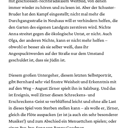
mit geschlossen-rechtsradikalem Weltbild, von denen
immer wieder zu hören und zu lesen ist. Aber der Schuster-
Bruder hat den Kampf eingestellt; nicht mal mehr die
Durchgangsstraße in Neuhaus will er verhindern helfen, die
den Garten des eigenen Landguts zerstören wird. Nichte
Anna streitet gegen die ökologische Untat, er nicht. Auch
Olga, der anderen Nichte, kann er nicht mehr helfen –
obwohl er besser als sie selber weiß, dass ihr
Angespucktwerden auf der Straße nur dem Umstand
geschuldet ist, dass sie Jüdin ist.
Diesem großen Untergeher, diesem letzten Selbstporträt,
gibt Bernhard sehr viel finstre Weisheit und Erkenntnis mit
auf den Weg – August Zirner spielt ihn in Salzburg. Und das
ist Ereignis, weil Zirner diesen Schreckens- und
Erschreckens-Geist so verblüffend leicht und ohne alle Last
in dieses Spiel vom Sterben stellen kann – als wolle er, Zirner,
gleich die Flöte auspacken (er ist ja auch ein sehr besonderer
Musiker!) und zum Abschied ein Menuettchen spielen; oder
einen Bye-bye-Song von Benny Goodman.