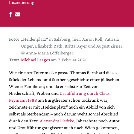
DdB-map
Inszenierung
Kalender
Premierensuche
Festival-Planer
Foto:
„Heldenplatz“ in Salzburg, hier: Aaron Röll, Patrizia
Hefte
Unger, Elisabeth Rath, Britta Bayer und August Zirner.
Alle Hefte
© Anna-Maria Löffelberger
Text:
Michael Laages
am 7. Februar 2021
Leseproben
Podcast
Wie eine Art Totenmaske passte Thomas Bernhard dieses
Stück der Lebens- und Sterbensgeschichte einer jüdischen
Service
Wiener Familie an; und da er selbst zur Zeit von
Niederschrift, Proben und
Uraufführung durch Claus
Shop / Abo
Peymann 1988
am Burgtheater schon todkrank war,
Newsletter
zeichnete er mit „Heldenplatz“ auch ein Abbild von sich
Redaktion
selbst als Sterbendem – auch darum weht so viel Abschied
Autor:innen
durch den Text.
Alexandra Liedtke
, Jahrzehnte nach Autor
und Uraufführungsregisseur auch nach Wien gekommen,
Partner