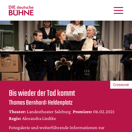
Kritiken
Schauspiel
Musiktheater
Tanz
Crossover
Bühnenwelt
Festivals & Veranstaltungen
Crossover
Menschen & Theater
Bis wieder der Tod kommt
Themen
Thomas Bernhard: Heldenplatz
Internationales
Theater:
Landestheater Salzburg
Premiere:
06.02.2021
Nachrufe
Regie:
Alexandra Liedtke
Medientipps
Fotogalerie und weiterführende Informationen zur