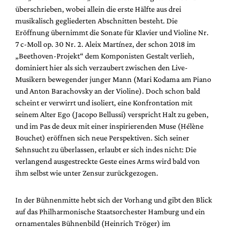
überschrieben, wobei allein die erste Hälfte aus drei
musikalisch gegliederten Abschnitten besteht. Die
Eröffnung übernimmt die Sonate für Klavier und Violine Nr.
7 c-Moll op. 30 Nr. 2. Aleix Martínez, der schon 2018 im
„Beethoven-Projekt“ dem Komponisten Gestalt verlieh,
dominiert hier als sich verzaubert zwischen den Live-
Musikern bewegender junger Mann (Mari Kodama am Piano
und Anton Barachovsky an der Violine). Doch schon bald
scheint er verwirrt und isoliert, eine Konfrontation mit
seinem Alter Ego (Jacopo Bellussi) verspricht Halt zu geben,
und im Pas de deux mit einer inspirierenden Muse (Hélène
Bouchet) eröffnen sich neue Perspektiven. Sich seiner
Sehnsucht zu überlassen, erlaubt er sich indes nicht: Die
verlangend ausgestreckte Geste eines Arms wird bald von
ihm selbst wie unter Zensur zurückgezogen.
In der Bühnenmitte hebt sich der Vorhang und gibt den Blick
auf das Philharmonische Staatsorchester Hamburg und ein
ornamentales Bühnenbild (Heinrich Tröger) im