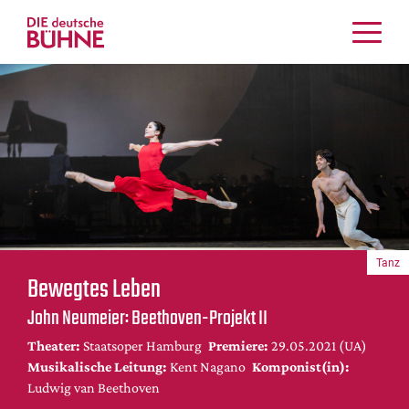
Kritiken
Schauspiel
Musiktheater
Tanz
Crossover
Bühnenwelt
Festivals & Veranstaltungen
Tanz
Menschen & Theater
Bewegtes Leben
Themen
John Neumeier: Beethoven-Projekt II
Internationales
Theater:
Staatsoper Hamburg
Premiere:
29.05.2021 (UA)
Nachrufe
Musikalische Leitung:
Kent Nagano
Komponist(in):
Medientipps
Ludwig van Beethoven