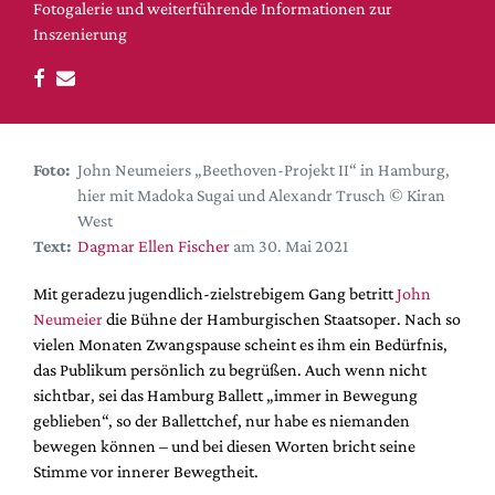
DdB-map
Fotogalerie und weiterführende Informationen zur
Inszenierung
Kalender
Premierensuche
Festival-Planer
Hefte
Foto:
John Neumeiers „Beethoven-Projekt II“ in Hamburg,
Alle Hefte
hier mit Madoka Sugai und Alexandr Trusch © Kiran
West
Leseproben
Text:
Dagmar Ellen Fischer
am 30. Mai 2021
Podcast
Mit geradezu jugendlich-zielstrebigem Gang betritt
John
Service
Neumeier
die Bühne der Hamburgischen Staatsoper. Nach so
vielen Monaten Zwangspause scheint es ihm ein Bedürfnis,
Shop / Abo
das Publikum persönlich zu begrüßen. Auch wenn nicht
Newsletter
sichtbar, sei das Hamburg Ballett „immer in Bewegung
Redaktion
geblieben“, so der Ballettchef, nur habe es niemanden
Autor:innen
bewegen können – und bei diesen Worten bricht seine
Stimme vor innerer Bewegtheit.
Partner