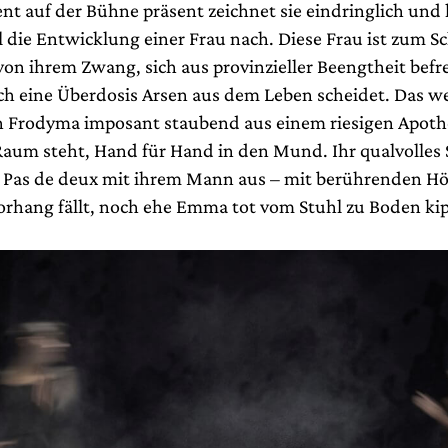
nt auf der Bühne präsent zeichnet sie eindringlich und
 die Entwicklung einer Frau nach. Diese Frau ist zum Sc
von ihrem Zwang, sich aus provinzieller Beengtheit befr
ch eine Überdosis Arsen aus dem Leben scheidet. Das w
ch Frodyma imposant staubend aus einem riesigen Apoth
 Raum steht, Hand für Hand in den Mund. Ihr qualvolles 
n Pas de deux mit ihrem Mann aus – mit berührenden H
orhang fällt, noch ehe Emma tot vom Stuhl zu Boden kip