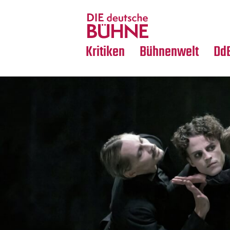
Tanz
Nachrufe
Crossover
Medientipps
Kritiken
Bühnenwelt
Dd