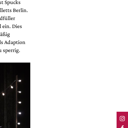
st Spucks
letts Berlin.
dfüller
 ein. Dies
mäßig
als Adaption
 sperrig.