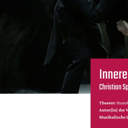
Innere
Christian S
Theater:
Staats
Autor(in) der V
Musikalische 