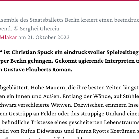
semble des Staatsballetts Berlin kreiert einen beeindr
end. © Serghei Gherciu
 Mlakar
am 21. Oktober 2023
 ist Christian Spuck ein eindrucksvoller Spielzeitbeg
er Berlin gelungen. Gekonnt agierende Interpreten t
n Gustave Flauberts Roman.
abgeblättert. Hohe Mauern, die ihre besten Zeiten längst
n ein Innen und Außen. Entlang der Wände, auf Stühle
chwarz verschleierte Witwen. Dazwischen erinnern Inse
gem Gestrüpp an Felder oder das struppige Umland eine
l befindliche Tristesse eines gescheiterten Lebenstraums 
ild von Rufus Didwiszus und Emma Ryotts Kostümen 