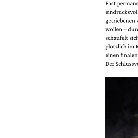
Fast permane
eindrucksvoll
getriebenen 
wollen – dur
schaufelt si
plötzlich im
einen finale
Der Schlussv