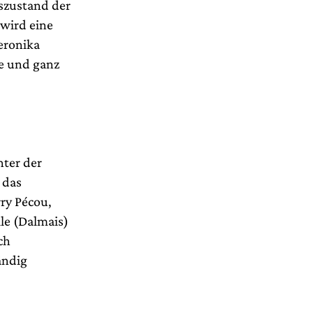
szustand der
 wird eine
eronika
e und ganz
nter der
 das
ry Pécou,
le (Dalmais)
ch
ändig