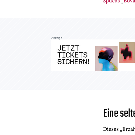
Spucks
„
Bova
Anzeige
Eine sel
Dieses „Erzä