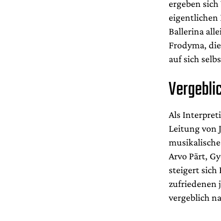
ergeben sich
eigentlichen
Ballerina all
Frodyma, die
auf sich sel
Vergebli
Als Interpret
Leitung von 
musikalische
Arvo Pärt, G
steigert sich
zufriedenen 
vergeblich n