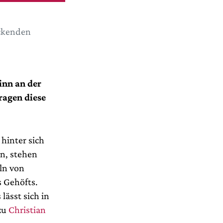
uckenden
inn an der
ragen diese
 hinter sich
n, stehen
ln von
s Gehöfts.
lässt sich in
zu
Christian