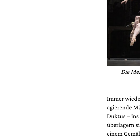
Die Meh
Immer wieder
agierende Mä
Duktus – ins
überlagern s
einem Gemäld