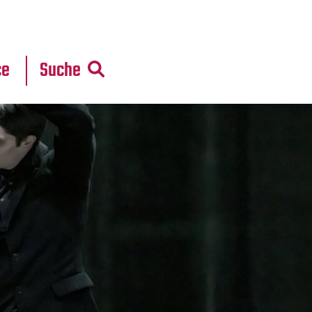
r
daten
ce
Suche