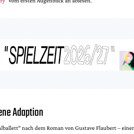
ry
“ vom ersten Augenblick an ablesen.
tene Adaption
hlballett“ nach dem Roman von Gustave Flaubert – einem