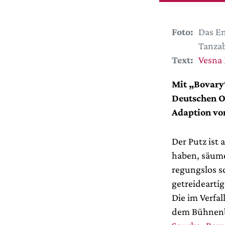
Foto:
Das En
Tanzab
Text:
Vesna
Mit „Bovary“
Deutschen Op
Adaption vo
Der Putz ist 
haben, säume
regungslos s
getreidearti
Die im Verfal
dem Bühnenb