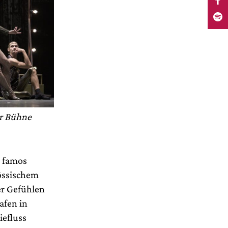
er Bühne
h famos
össischem
er Gefühlen
afen in
iefluss