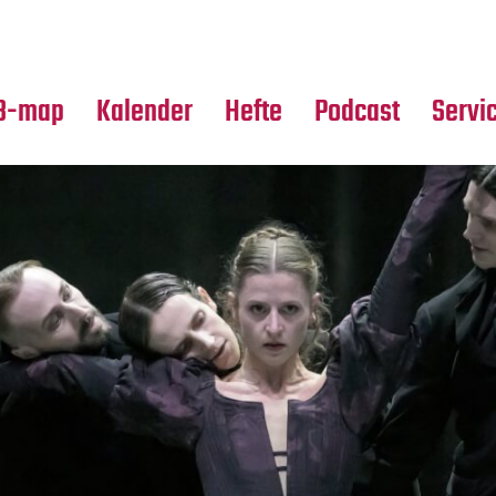
Premierensuche
Alle Hefte
Partne
Festival-Planer
Leseproben
Media
B-map
Kalender
Hefte
Podcast
Servi