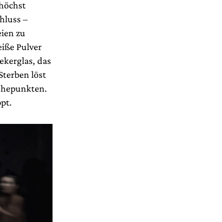
 höchst
hluss –
eien zu
eiße Pulver
ekerglas, das
Sterben löst
öhepunkten.
pt.