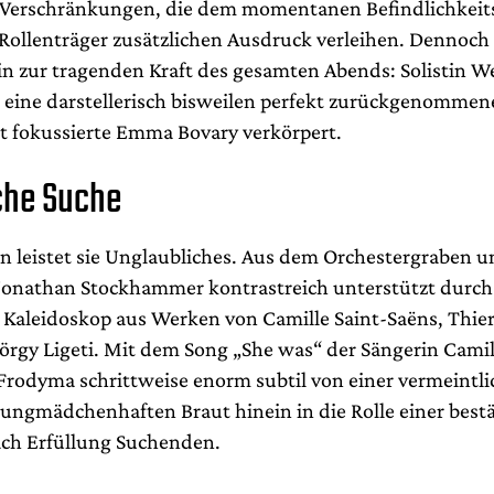
 Verschränkungen, die dem momentanen Befindlichkeit
 Rollenträger zusätzlichen Ausdruck verleihen. Dennoch
ein zur tragenden Kraft des gesamten Abends: Solistin W
 eine darstellerisch bisweilen perfekt zurückgenommen
bst fokussierte Emma Bovary verkörpert.
che Suche
in leistet sie Unglaubliches. Aus dem Orchestergraben u
Jonathan Stockhammer kontrastreich unterstützt durch
 Kaleidoskop aus Werken von Camille Saint-Saëns, Thier
yörgy Ligeti. Mit dem Song „She was“ der Sängerin Camil
 Frodyma schrittweise enorm subtil von einer vermeintli
jungmädchenhaften Braut hinein in die Rolle einer best
ach Erfüllung Suchenden.