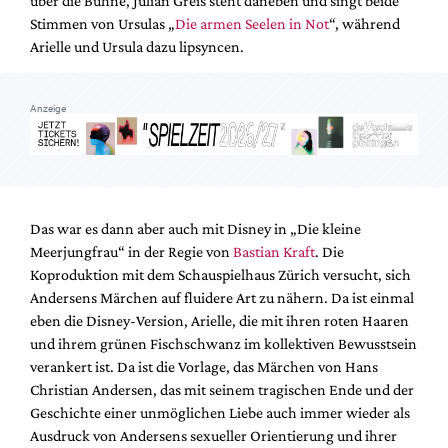
über die Bühne, Julian Greis steht daneben und singt beide
Mediadaten
Stimmen von Ursulas „
Die armen Seelen in Not
“, während
Suche
Arielle und Ursula dazu lipsyncen.
Anzeige
Das war es dann aber auch mit Disney in „Die kleine
Meerjungfrau“ in der Regie von
Bastian Kraft
. Die
Koproduktion mit dem Schauspielhaus Zürich versucht, sich
Andersens Märchen auf fluidere Art zu nähern. Da ist einmal
eben die Disney-Version, Arielle, die mit ihren roten Haaren
und ihrem grünen Fischschwanz im kollektiven Bewusstsein
verankert ist. Da ist die Vorlage, das Märchen von Hans
Christian Andersen, das mit seinem tragischen Ende und der
Geschichte einer unmöglichen Liebe auch immer wieder als
Ausdruck von Andersens sexueller Orientierung und ihrer