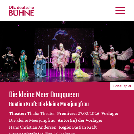
Kritiken
Schauspiel
Musiktheater
Tanz
Crossover
Bühnenwelt
Festivals & Veranstaltungen
Schauspiel
Menschen & Theater
Die kleine Meer Dragqueen
Themen
Bastian Kraft: Die kleine Meerjungfrau
Internationales
Theater:
Thalia Theater
Premiere:
27.02.2026
Vorlage:
Nachrufe
Die kleine Meerjungfrau
Autor(in) der Vorlage:
Medientipps
Hans Christian Andersen
Regie:
Bastian Kraft
Komponist(in):
Björn SC Deigner