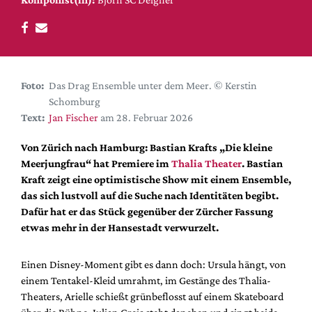
DdB-map
Kalender
Premierensuche
Festival-Planer
Foto:
Das Drag Ensemble unter dem Meer. © Kerstin
Hefte
Schomburg
Text:
Jan Fischer
am 28. Februar 2026
Alle Hefte
Leseproben
Von Zürich nach Hamburg: Bastian Krafts „Die kleine
Meerjungfrau“ hat Premiere im
Thalia Theater
. Bastian
Podcast
Kraft zeigt eine optimistische Show mit einem Ensemble,
Service
das sich lustvoll auf die Suche nach Identitäten begibt.
Dafür hat er das Stück gegenüber der Zürcher Fassung
Shop / Abo
etwas mehr in der Hansestadt verwurzelt.
Newsletter
Redaktion
Einen Disney-Moment gibt es dann doch: Ursula hängt, von
Autor:innen
einem Tentakel-Kleid umrahmt, im Gestänge des Thalia-
Theaters, Arielle schießt grünbeflosst auf einem Skateboard
Partner