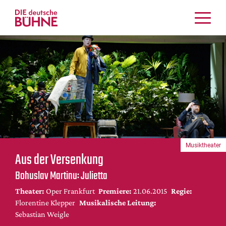
Kritiken
Schauspiel
Musiktheater
Tanz
Crossover
Bühnenwelt
Festivals & Veranstaltungen
Musiktheater
Menschen & Theater
Aus der Versenkung
Themen
Bohuslav Martinu: Julietta
Internationales
Theater:
Oper Frankfurt
Premiere:
21.06.2015
Regie:
Nachrufe
Florentine Klepper
Musikalische Leitung:
Medientipps
Sebastian Weigle