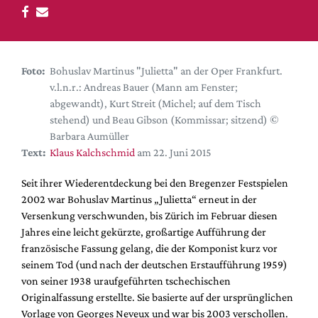
DdB-map
Kalender
Premierensuche
Foto:
Bohuslav Martinus "Julietta" an der Oper Frankfurt.
Festival-Planer
v.l.n.r.: Andreas Bauer (Mann am Fenster;
Hefte
abgewandt), Kurt Streit (Michel; auf dem Tisch
stehend) und Beau Gibson (Kommissar; sitzend) ©
Alle Hefte
Barbara Aumüller
Leseproben
Text:
Klaus Kalchschmid
am 22. Juni 2015
Podcast
Seit ihrer Wiederentdeckung bei den Bregenzer Festspielen
Service
2002 war Bohuslav Martinus „Julietta“ erneut in der
Versenkung verschwunden, bis Zürich im Februar diesen
Shop / Abo
Jahres eine leicht gekürzte, großartige Aufführung der
Newsletter
französische Fassung gelang, die der Komponist kurz vor
Redaktion
seinem Tod (und nach der deutschen Erstaufführung 1959)
von seiner 1938 uraufgeführten tschechischen
Autor:innen
Originalfassung erstellte. Sie basierte auf der ursprünglichen
Partner
Vorlage von Georges Neveux und war bis 2003 verschollen.