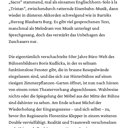
„Sacre“ stammend, mal als einsames Englischhorn-Solo à la
„Tristan“, zwischendurch ratternde Eisenbahn-Musik, dann
wieder in düsteren Akkorden schwelgend wie in Bartóks
„Herzog Blaubarts Burg. Es gibt viel gesprochenen Text,
manchmal als Melodram von Musik unterlegt und
Sprechgesang, doch das verstärkt das Unbehagen des
Zuschauers nur.
Die eigentümlich verschachtelte 50er Jahre Büro-Welt des
Bühnenbildners Boris Kudli
c
ka, in der es seltsam
funktionslose Fenster gibt, die in braune Resopalwände
eingelassen sind, und das sich zur Hinterbühne auf einen
riesigen Zimmerpflanzen-Garten öffnet, ist nun nach hinten
von einem roten Theatervorhang abgeschlossen. Wahlweise
nichts oder die Spiegelung der Möbel aus der Mitte der Bühne
sind dahinter zu sehen. Am Ende schaut Michel der
Wiederholung der Eingangsszene – und sich selbst – zu,
bevor ihn Regisseurin Florentine Klepper in einem weiteren
Double vervielfältigt. Realität und Traumwelt verschmelzen