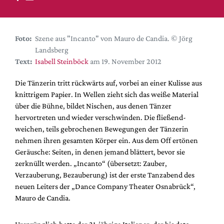
DdB-map
Kalender
Premierensuche
Foto:
Szene aus "Incanto" von Mauro de Candia. © Jörg
Landsberg
Festival-Planer
Text:
Isabell Steinböck
am 19. November 2012
Hefte
Die Tänzerin tritt rückwärts auf, vorbei an einer Kulisse aus
Alle Hefte
knittrigem Papier. In Wellen zieht sich das weiße Material
Leseproben
über die Bühne, bildet Nischen, aus denen Tänzer
hervortreten und wieder verschwinden. Die fließend-
Podcast
weichen, teils gebrochenen Bewegungen der Tänzerin
Service
nehmen ihren gesamten Körper ein. Aus dem Off ertönen
Geräusche: Seiten, in denen jemand blättert, bevor sie
Shop / Abo
zerknüllt werden. „Incanto“ (übersetzt: Zauber,
Newsletter
Verzauberung, Bezauberung) ist der erste Tanzabend des
Redaktion
neuen Leiters der „Dance Company Theater Osnabrück“,
Mauro de Candia.
Autor:innen
Partner