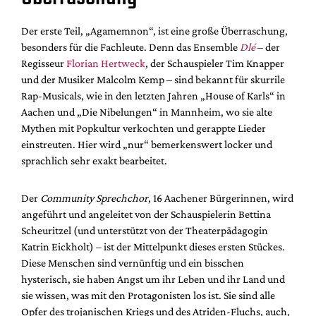
Der erste Teil, „Agamemnon“, ist eine große Überraschung,
besonders für die Fachleute. Denn das Ensemble
Dlé
– der
Regisseur
Florian Hertweck
, der Schauspieler Tim Knapper
und der Musiker Malcolm Kemp – sind bekannt für skurrile
Rap-Musicals, wie in den letzten Jahren „House of Karls“ in
Aachen und „Die Nibelungen“ in Mannheim, wo sie alte
Mythen mit Popkultur verkochten und gerappte Lieder
einstreuten. Hier wird „nur“ bemerkenswert locker und
sprachlich sehr exakt bearbeitet.
Der
Community Sprechchor
, 16 Aachener Bürgerinnen, wird
angeführt und angeleitet von der Schauspielerin Bettina
Scheuritzel (und unterstützt von der Theaterpädagogin
Katrin Eickholt) – ist der Mittelpunkt dieses ersten Stückes.
Diese Menschen sind vernünftig und ein bisschen
hysterisch, sie haben Angst um ihr Leben und ihr Land und
sie wissen, was mit den Protagonisten los ist. Sie sind alle
Opfer des trojanischen Kriegs und des Atriden-Fluchs, auch,