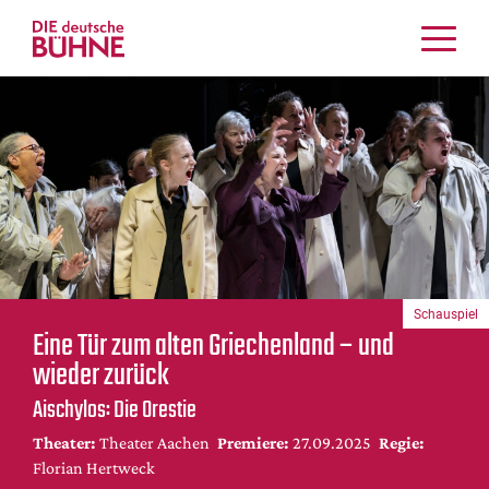
Kritiken
Schauspiel
Musiktheater
Tanz
Crossover
Bühnenwelt
Festivals & Veranstaltungen
Schauspiel
Menschen & Theater
Eine Tür zum alten Griechenland – und
Themen
wieder zurück
Internationales
Aischylos: Die Orestie
Nachrufe
Theater:
Theater Aachen
Premiere:
27.09.2025
Regie:
Medientipps
Florian Hertweck