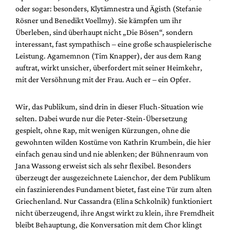
oder sogar: besonders, Klytämnestra und Ägisth (Stefanie
Rösner und Benedikt Voellmy). Sie kämpfen um ihr
Überleben, sind überhaupt nicht „Die Bösen“, sondern
interessant, fast sympathisch – eine große schauspielerische
Leistung. Agamemnon (Tim Knapper), der aus dem Rang
auftrat, wirkt unsicher, überfordert mit seiner Heimkehr,
mit der Versöhnung mit der Frau. Auch er – ein Opfer.
Wir, das Publikum, sind drin in dieser Fluch-Situation wie
selten. Dabei wurde nur die Peter-Stein-Übersetzung
gespielt, ohne Rap, mit wenigen Kürzungen, ohne die
gewohnten wilden Kostüme von Kathrin Krumbein, die hier
einfach genau sind und nie ablenken; der Bühnenraum von
Jana Wassong erweist sich als sehr flexibel. Besonders
überzeugt der ausgezeichnete Laienchor, der dem Publikum
ein faszinierendes Fundament bietet, fast eine Tür zum alten
Griechenland. Nur Cassandra (Elina Schkolnik) funktioniert
nicht überzeugend, ihre Angst wirkt zu klein, ihre Fremdheit
bleibt Behauptung, die Konversation mit dem Chor klingt