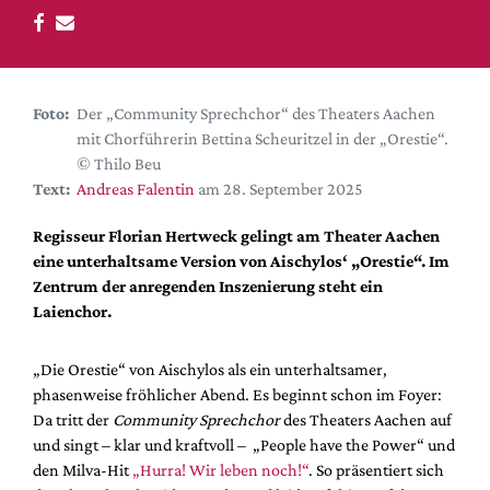
DdB-map
Kalender
Premierensuche
Foto:
Der „Community Sprechchor“ des Theaters Aachen
Festival-Planer
mit Chorführerin Bettina Scheuritzel in der „Orestie“.
Hefte
© Thilo Beu
Text:
Andreas Falentin
am 28. September 2025
Alle Hefte
Leseproben
Regisseur Florian Hertweck gelingt am Theater Aachen
eine unterhaltsame Version von Aischylos‘ „Orestie“. Im
Podcast
Zentrum der anregenden Inszenierung steht ein
Service
Laienchor.
Shop / Abo
„Die Orestie“ von Aischylos als ein unterhaltsamer,
Newsletter
phasenweise fröhlicher Abend. Es beginnt schon im Foyer:
Redaktion
Da tritt der
Community Sprechchor
des Theaters Aachen auf
Autor:innen
und singt – klar und kraftvoll – „People have the Power“ und
Partner
den Milva-Hit
„Hurra! Wir leben noch!“
. So präsentiert sich