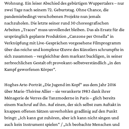
Mediadaten
Wohnung. Ein leiser Abschied des gebürtigen Wuppertalers – nur
zwei Tage nach seinem 72. Geburtstag. Ohne Chance, die
Suche
pandemiebedingt verschobenen Projekte nun jemals
nachzuholen. Die letzte seiner rund 30 choreografischen
Arbeiten „Traces“ muss unvollendet bleiben. Das als Ersatz für die
ursprünglich geplante Produktion
„
Canzone per Ornella“ in
Verknüpfung mit Live-Gesprächen vorgesehene Filmprogramm
über das reiche und komplexe Œuvre des Künstlers schrumpfte in
sich zusammen – vergleichbar dem markant buckligen, in seiner
zerbrechlichen Gestalt oft provokant-selbstverständlich „in den
Kampf geworfenen Körper“.
Hoghes Arte-Porträt „Die Jugend im Kopf“ aus dem Jahr 2016
über Marie-Thérèse Allier – sie verankerte 1983 dank ihrer
Ménagerie de Verres die Tanzmoderne in Paris – glich bereits
einem Nachruf auf ihn. Auf einen, der sich selbst zum Auftakt in
knappen offenen Sätzen unverhohlen gradlinig auf den Punkt
bringt: „Ich kann gut zuhören, aber ich kann nicht singen und
auch kein Instrument spielen“ / „Ich beobachte Menschen und