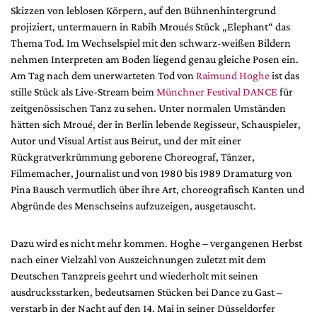
DdB-map
Skizzen von leblosen Körpern, auf den Bühnenhintergrund
projiziert, untermauern in Rabih Mroués Stück „Elephant“ das
Kalender
Thema Tod. Im Wechselspiel mit den schwarz-weißen Bildern
Premierensuche
nehmen Interpreten am Boden liegend genau gleiche Posen ein.
Festival-Planer
Am Tag nach dem unerwarteten Tod von
Raimund Hoghe
ist das
stille Stück als Live-Stream beim
Münchner Festival DANCE
für
Hefte
zeitgenössischen Tanz zu sehen. Unter normalen Umständen
hätten sich Mroué, der in Berlin lebende Regisseur, Schauspieler,
Alle Hefte
Autor und Visual Artist aus Beirut, und der mit einer
Leseproben
Rückgratverkrümmung geborene Choreograf, Tänzer,
Podcast
Filmemacher, Journalist und von 1980 bis 1989 Dramaturg von
Pina Bausch vermutlich über ihre Art, choreografisch Kanten und
Service
Abgründe des Menschseins aufzuzeigen, ausgetauscht.
Shop / Abo
Newsletter
Dazu wird es nicht mehr kommen. Hoghe – vergangenen Herbst
nach einer Vielzahl von Auszeichnungen zuletzt mit dem
Redaktion
Deutschen Tanzpreis geehrt und wiederholt mit seinen
Autor:innen
ausdrucksstarken, bedeutsamen Stücken bei Dance zu Gast –
Partner
verstarb in der Nacht auf den 14. Mai in seiner Düsseldorfer