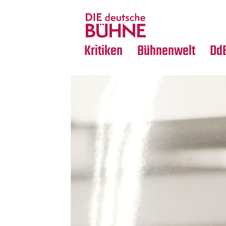
Tanz
Nachrufe
Crossover
Medientipps
Kritiken
Bühnenwelt
Dd