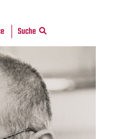
r
daten
ce
Suche