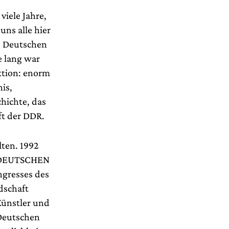
viele Jahre,
uns alle hier
s Deutschen
e lang war
ktion: enorm
is,
hichte, das
ft der DDR.
lten. 1992
r DEUTSCHEN
ngresses des
dschaft
Künstler und
 Deutschen