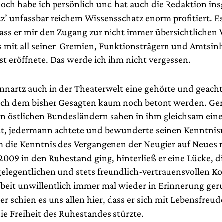
noch habe ich persönlich und hat auch die Redaktion in
’ unfassbar reichem Wissensschatz enorm profitiert. Es 
 dass er mir den Zugang zur nicht immer übersichtlichen
 mit all seinen Gremien, Funktionsträgern und Amtsin
st eröffnete. Das werde ich ihm nicht vergessen.
nnartz auch in der Theaterwelt eine gehörte und geach
ch dem bisher Gesagten kaum noch betont werden. Ger
en östlichen Bundesländern sahen in ihm gleichsam ein
tät, jedermann achtete und bewunderte seinen Kenntnis
m die Kenntnis des Vergangenen der Neugier auf Neues 
 2009 in den Ruhestand ging, hinterließ er eine Lücke, di
gelegentlichen und stets freundlich-vertrauensvollen
rbeit unwillentlich immer mal wieder in Erinnerung ger
r schien es uns allen hier, dass er sich mit Lebensfreu
die Freiheit des Ruhestandes stürzte.