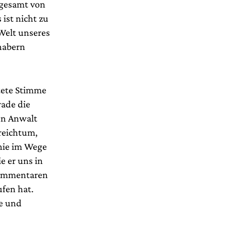
sgesamt von
ist nicht zu
 Welt unseres
habern
tete Stimme
ade die
en Anwalt
reichtum,
nie im Wege
e er uns in
 Kommentaren
ufen hat.
de und