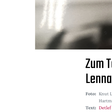
Zum T
Lenna
Foto:
Knut L
Hartm
Text:
Detlef