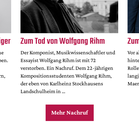
iger
Zum Tod von Wolfgang Rihm
Zum
ne
Der Komponist, Musikwissenschaftler und
Vor 
ben.
Essayist Wolfgang Rihm ist mit 72
hinte
verstorben. Ein Nachruf. Dem 22-jährigen
Roll
rn,
Kompositionsstudenten Wolfgang Rihm,
lang
der eben von Karlheinz Stockhausens
Maer
Landschulheim in …
Mehr Nachruf