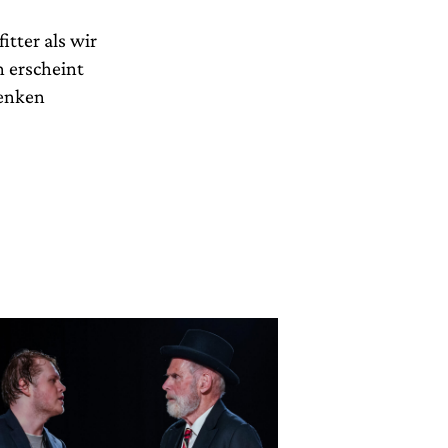
itter als wir
 erscheint
denken