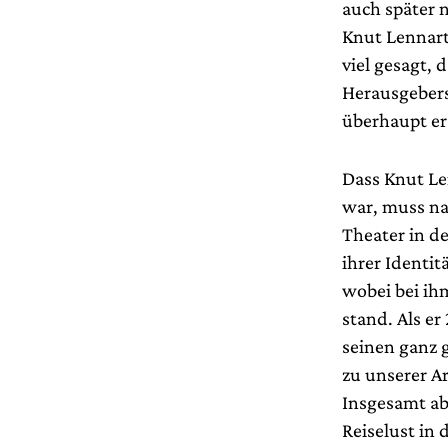
auch später 
Knut Lennartz
viel gesagt,
Herausgebers
überhaupt er
Dass Knut Le
war, muss na
Theater in d
ihrer Identi
wobei bei ih
stand. Als er
seinen ganz 
zu unserer A
Insgesamt abe
Reiselust in 