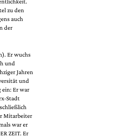
ntlichkeit.
tel zu den
gens auch
n der
n). Er wuchs
ch und
hziger Jahren
ersität und
ein: Er war
rx-Stadt
chließlich
r Mitarbeiter
mals war er
DER ZEIT. Er