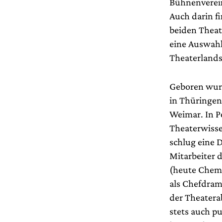
Bühnenverein
Auch darin fi
beiden Theat
eine Auswah
Theaterlands
Geboren wurd
in Thüringen
Weimar. In P
Theaterwisse
schlug eine 
Mitarbeiter 
(heute Chemn
als Chefdram
der Theatera
stets auch pu