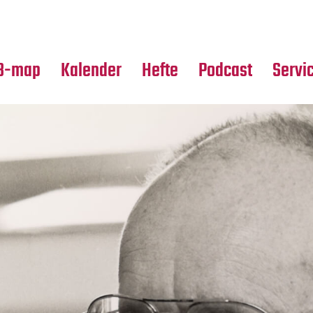
Premierensuche
Alle Hefte
Partne
Festival-Planer
Leseproben
Media
B-map
Kalender
Hefte
Podcast
Servi