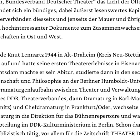
, Bundesverband Deutscher Theater“ das Licht der Öffe
ndet sich ein bündiges, dabei äußerst lesenswertes Kapi
erverbänden diesseits und jenseits der Mauer und übri
l hochinteressanter Dokumente zum Zusammenwachse
chaften in Ost und West.
e Knut Lennartz 1944 in Alt-Draheim (Kreis Neu-Stetti
 auf und hatte seine ersten Theatererlebnisse in Eisena
otsdam machte er sein Abitur, studierte dann in den sec
nschaft und Philosophie an der Berliner Humboldt-Univ
Dramaturgenlaufbahn zwischen Theater und Verwaltung 
des DDR-Theaterverbandes, dann Dramaturg in Karl-Ma
itz) und Chefdramaturg in Frankfurt/Oder, wechselte s
aturg in die Direktion für das Bühnenrepertoire und wa
bteilung im DDR-Kulturministerium in Berlin. Schon da
blizistisch tätig, vor allem für die Zeitschrift THEATER 