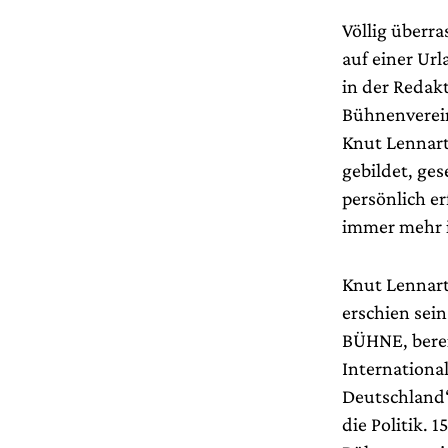
Völlig überra
auf einer Url
in der Reda
Bühnenverein
Knut Lennart
gebildet, ge
persönlich e
immer mehr i
Knut Lennart
erschien se
BÜHNE, bereit
Internationa
Deutschland“ 
die Politik.