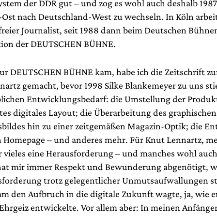
ystem der DDR gut – und zog es wohl auch deshalb 1987
Ost nach Deutschland-West zu wechseln. In Köln arbeit
 freier Journalist, seit 1988 dann beim Deutschen Bühn
ktion der DEUTSCHEN BÜHNE.
 zur DEUTSCHEN BÜHNE kam, habe ich die Zeitschrift zun
nartz gemacht, bevor 1998 Silke Blankemeyer zu uns sti
lichen Entwicklungsbedarf: die Umstellung der Produkt
tes digitales Layout; die Überarbeitung des graphischen
bildes hin zu einer zeitgemäßen Magazin-Optik; die E
n Homepage – und anderes mehr. Für Knut Lennartz, me
r vieles eine Herausforderung – und manches wohl auch
hat mir immer Respekt und Bewunderung abgenötigt, wi
sforderung trotz gelegentlicher Unmutsaufwallungen st
m den Aufbruch in die digitale Zukunft wagte, ja, wie e
hrgeiz entwickelte. Vor allem aber: In meinen Anfänge