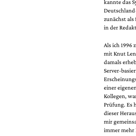
kannte das S
Deutschland-
zunächst als
in der Reda
Als ich 1996
mit Knut Len
damals erheb
Server-basier
Erscheinungs
einer eigene
Kollegen, wa
Prüfung. Es 
dieser Herau
mir gemeinsa
immer mehr E