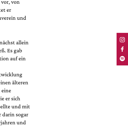
 vor, von
et er
enverein und
ächst allein
eß. Es gab
ion auf ein
ntwicklung
inen älteren
 eine
e er sich
ellte und mit
r darin sogar
rjahren und