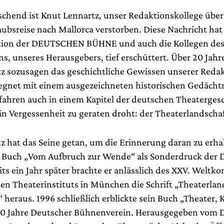
schend ist Knut Lennartz, unser Redaktionskollege über 
aubsreise nach Mallorca verstorben. Diese Nachricht hat 
ktion der DEUTSCHEN BÜHNE und auch die Kollegen de
s, unseres Herausgebers, tief erschüttert. Über 20 Jahr
z sozusagen das geschichtliche Gewissen unserer Reda
segnet mit einem ausgezeichneten historischen Gedächtn
rfahren auch in einem Kapitel der deutschen Theatergesc
n Vergessenheit zu geraten droht: der Theaterlandscha
z hat das Seine getan, um die Erinnerung daran zu erha
in Buch „Vom Aufbruch zur Wende“ als Sonderdruck de
s ein Jahr später brachte er anlässlich des XXV. Weltko
len Theaterinstituts in München die Schrift „Theaterlan
heraus. 1996 schließlich erblickte sein Buch „Theater, 
 150 Jahre Deutscher Bühnenverein. Herausgegeben vom