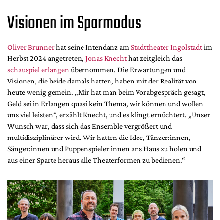
Mediadaten
Visionen im Sparmodus
Suche
Oliver Brunner
hat seine Intendanz am
Stadttheater Ingolstadt
im
Herbst 2024 angetreten,
Jonas Knecht
hat zeitgleich das
schauspiel erlangen
übernommen. Die Erwartungen und
Visionen, die beide damals hatten, haben mit der Realität von
heute wenig gemein. „Mir hat man beim Vorabgespräch gesagt,
Geld sei in Erlangen quasi kein Thema, wir können und wollen
uns viel leisten“, erzählt Knecht, und es klingt ernüchtert. „Unser
Wunsch war, dass sich das Ensemble vergrößert und
multidisziplinärer wird. Wir hatten die Idee, Tänzer:innen,
Sänger:innen und Puppenspieler:innen ans Haus zu holen und
aus einer Sparte heraus alle Theaterformen zu bedienen.“