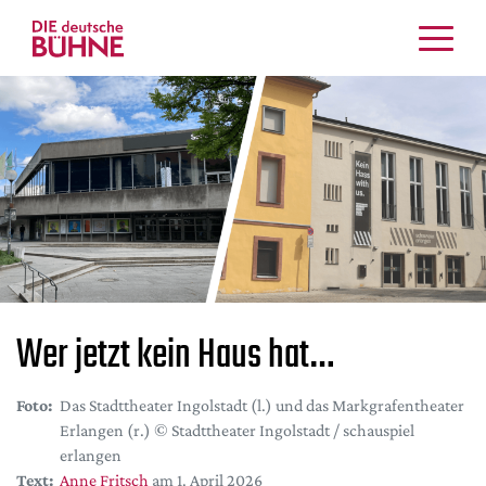
Kritiken
Schauspiel
Musiktheater
Tanz
Crossover
Bühnenwelt
Festivals & Veranstaltungen
Menschen & Theater
Wer jetzt kein Haus hat…
Themen
Internationales
Foto:
Das Stadttheater Ingolstadt (l.) und das Markgrafentheater
Nachrufe
Erlangen (r.) © Stadttheater Ingolstadt / schauspiel
Medientipps
erlangen
Text:
Anne Fritsch
am 1. April 2026