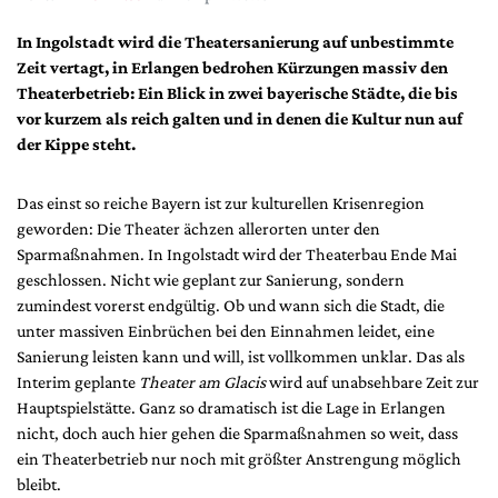
DdB-map
In Ingolstadt wird die Theatersanierung auf unbestimmte
Kalender
Zeit vertagt, in Erlangen bedrohen Kürzungen massiv den
Premierensuche
Theaterbetrieb: Ein Blick in zwei bayerische Städte, die bis
Festival-Planer
vor kurzem als reich galten und in denen die Kultur nun auf
der Kippe steht.
Hefte
Alle Hefte
Das einst so reiche Bayern ist zur kulturellen Krisenregion
Leseproben
geworden: Die Theater ächzen allerorten unter den
Sparmaßnahmen. In Ingolstadt wird der Theaterbau Ende Mai
Podcast
geschlossen. Nicht wie geplant zur Sanierung, sondern
zumindest vorerst endgültig. Ob und wann sich die Stadt, die
Service
unter massiven Einbrüchen bei den Einnahmen leidet, eine
Shop / Abo
Sanierung leisten kann und will, ist vollkommen unklar. Das als
Newsletter
Interim geplante
Theater am Glacis
wird auf unabsehbare Zeit zur
Hauptspielstätte. Ganz so dramatisch ist die Lage in Erlangen
Redaktion
nicht, doch auch hier gehen die Sparmaßnahmen so weit, dass
Autor:innen
ein Theaterbetrieb nur noch mit größter Anstrengung möglich
Partner
bleibt.