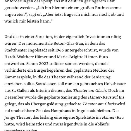
Anforderungen des Spielplans mit deutlich geringerem Etat
gerecht werden. „Ich bin hier mit einem großen Enthusiasmus
angetreten“, sagt er. „Aber jetzt frage ich mich nur noch, ob und
was ich mir leisten kann.“
Und das in einer Situation, in der eigentlich Investitionen nötig
wären: Der monumentale Beton-Glas-Bau, in dem das
Stadttheater Ingolstadt seit 1966 untergebracht ist, wurde von
Hardt-Waltherr Hämer und Marie-Brigitte Hämer-Buro
entworfen. Schon 2022 sollte er saniert werden, damals
verhinderte ein Bürgerbegehren den geplanten Neubau der
Kammerspiele, in die das Theater während der Sanierung
einziehen sollte. Stattdessen soll nun ein gebrauchtes Holztheater
aus St. Gallen als Interim dienen, das
Theater am Glacis
. Doch im
Dezember wurde die geplante Sanierung des
Hämer-Baus
auf Eis
gelegt, das als Übergangslösung gedachte
Theater am Glacis
wird
auf unabsehbare Zeit das Haupthaus in Ingolstadt bleiben. Das
Junge Theater, das bislang eine eigene Spielstätte im
Hämer-Bau
hatte, wird heimatlos und muss irgendwie in die Abläufe
integriert werden.