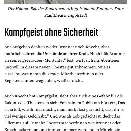
Der Hämer-Bau des Stadttheaters Ingolstadt im Sommer. Foto:
Stadttheater Ingolstadt
Kampfgeist ohne Sicherheit
Ans Aufgeben denken weder Brunner noch Knecht, aber
natürlich zehren die Umstände an ihrer Kraft. Noch hält Brunner
an seiner „Seeräuber-Mentalität“ fest, wirft sich ins Abenteuer
und will in diesem neuen Theater gut ankommen. Wie es
aussieht, wenn ihm die ersten Mitarbeiter:innen oder
Regisseur:innen weglaufen, weiß er nicht.
Auch Knecht hat Kampfgeist, sieht aber auch eine Gefahr für die
Zukunft des Theaters an sich. Von seinem Publikum hört er: „Das
ist ja toll, wie ihr das macht, man merkt fast gar nicht, dass ihr so
viel weniger Geld habt.“ Und was als Lob gedacht ist, deckt das
Dilemma auf: Je mehr Theatermacher:innen wie Brunner oder
Knecht ackern, um mit immer knapper werdenden Mitteln ein