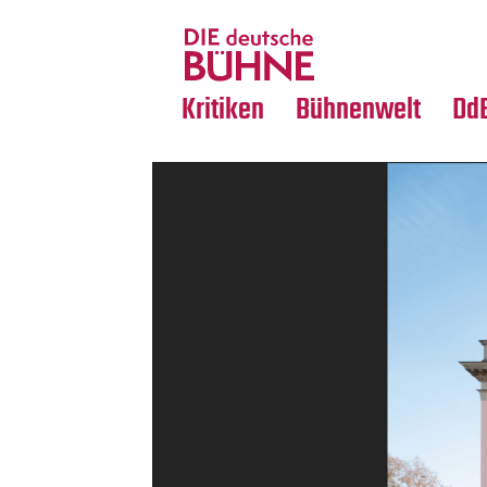
Tanz
Nachrufe
Crossover
Medientipps
Kritiken
Bühnenwelt
Dd