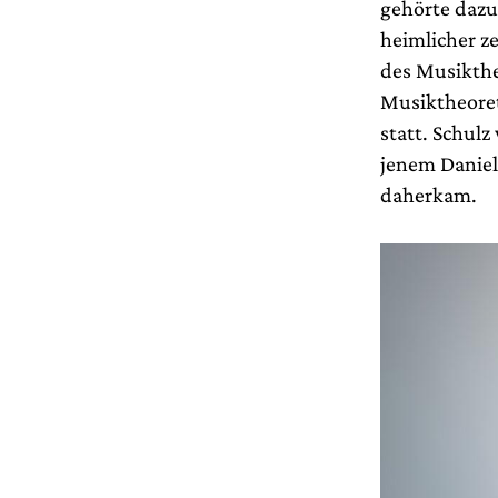
gehörte dazu:
heimlicher z
des Musikth
Musiktheoreti
statt. Schulz
jenem Daniel 
daherkam.