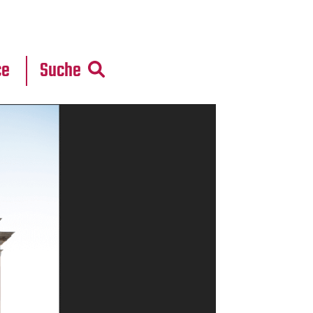
r
daten
ce
Suche