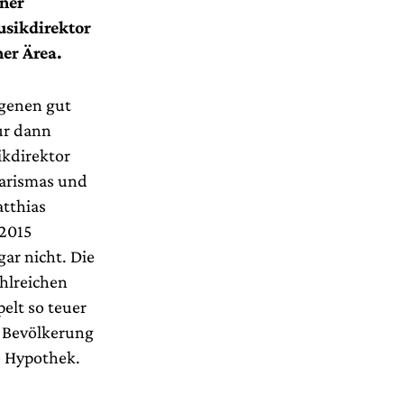
iner
usikdirektor
ner Ärea.
genen gut
ur dann
ikdirektor
harismas und
atthias
 2015
ar nicht. Die
hlreichen
elt so teuer
er Bevölkerung
e Hypothek.