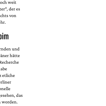
och weit
er“, der es
ichts von
ehr.
oim
ternden und
äner hätte
 Recherche
habe
 etliche
rliner
onelle
gesehen, das
en worden.