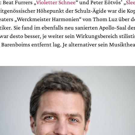
 Beat Furrers „
Violetter Schnee
“ und Peter Eötvös’ „
Sle
eitgenössischer Höhepunkt der Schulz-Ägide war die K
eaters „Werckmeister Harmonien“ von Thom Luz über d
ker. Sie fand im ebenfalls neu sanierten Apollo-Saal de
 war desto besser, je weiter sein Wirkungsbereich stilist
Barenboims entfernt lag. Je alternativer sein Musikthea