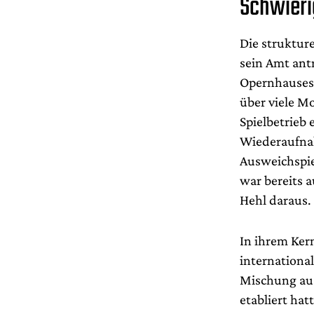
Schwierig
Die struktur
sein Amt ant
Opernhauses 
über viele M
Spielbetrieb
Wiederaufnah
Ausweichspie
war bereits a
Hehl daraus.
In ihrem Kern
international
Mischung aus
etabliert ha