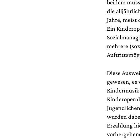
beidem musst
die alljährli
Jahre, meist 
Ein Kinderope
Sozialmanage
mehrere (sozi
Auftrittsmögl
Diese Auswei
gewesen, es 
Kindermusikt
Kinderopernh
Jugendlichen
wurden dabei
Erzählung hi
vorhergehend