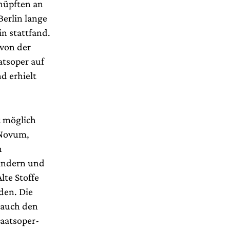
knüpften an
Berlin lange
in stattfand.
 von der
atsoper auf
d erhielt
t möglich
 Novum,
n
indern und
lte Stoffe
den. Die
 auch den
aatsoper-