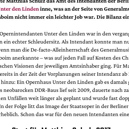
tte Matthias Schulz das Amt des Intendanten der Berl
Unter den Linden
inne, was an der Seite von Generalm
boim nicht immer ein leichter Job war. Die Bilanz ei
Opernintendanten Unter den Linden war in den vergan
en ein echter Schleudersitz. Als Intendant konnte man n
wenn man die De-facto-Alleinherrschaft des Generalmus
boim anerkannte – was auf jeden Fall auf Kosten des C
ischen Visionen der jeweiligen Amtsinhaber ging. Für M
ereits in der Zeit der Vorplanungen seiner Intendanz ab
hinzu: Ein Opernhaus Unter den Linden gab es damals g
s neobarocken DDR-Baus lief seit 2009, dauerte nach za
hen Unfällen weit länger als geplant und wurde fast dopp
In der Folge litt das Image der Staatsoper in der Berlin
erheblich. Schon das war für den neuen Intendanten ein