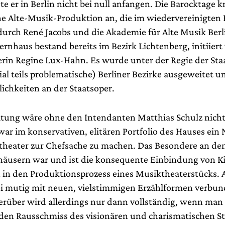
e er in Berlin nicht bei null anfangen. Die Barocktage 
che Alte-Musik-Produktion an, die im wiedervereinigten 
durch René Jacobs und die Akademie für Alte Musik Berl
rnhaus bestand bereits im Bezirk Lichtenberg, initiiert
rin Regine Lux-Hahn. Es wurde unter der Regie der Sta
al teils problematische) Berliner Bezirke ausgeweitet un
ichkeiten an der Staatsoper.
tung wäre ohne den Intendanten Matthias Schulz nich
war im konservativen, elitären Portfolio des Hauses ein
heater zur Chefsache zu machen. Das Besondere an de
äusern war und ist die konsequente Einbindung von K
 in den Produktionsprozess eines Musiktheaterstücks. A
 mutig mit neuen, vielstimmigen Erzählformen verbun
erüber wird allerdings nur dann vollständig, wenn man
en Rausschmiss des visionären und charismatischen St