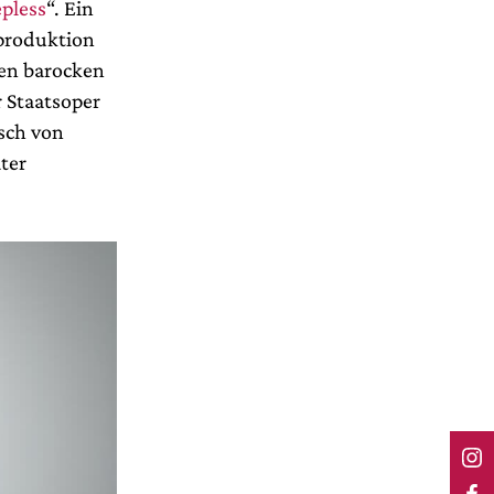
epless
“. Ein
oproduktion
en barocken
r Staatsoper
isch von
ter