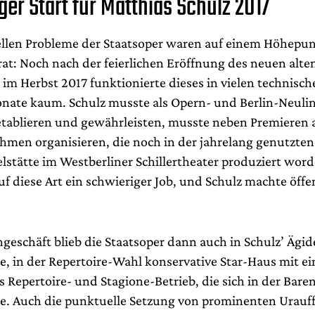
er Start für Matthias Schulz 2017
ellen Probleme der Staatsoper waren auf einem Höhepunk
rat: Noch nach der feierlichen Eröffnung des neuen alte
im Herbst 2017 funktionierte dieses in vielen technisc
onate kaum. Schulz musste als Opern- und Berlin-Neuli
 etablieren und gewährleisten, musste neben Premieren
men organisieren, die noch in der jahrelang genutzten
lstätte im Westberliner Schillertheater produziert wor
uf diese Art ein schwieriger Job, und Schulz machte öffe
geschäft blieb die Staatsoper dann auch in Schulz’ Ägid
e, in der Repertoire-Wahl konservative Star-Haus mit ei
 Repertoire- und Stagione-Betrieb, die sich in der Bar
tte. Auch die punktuelle Setzung von prominenten Urau