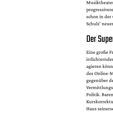
Musiktheater
progressiver
schon in der
Schulz’ neue
Der Supe
Eine große F
irrlichternd
agieren könn
des Online-
gegenüber der
Vermittlungs
Politik. Bare
Kurskorrektu
Haus seiners