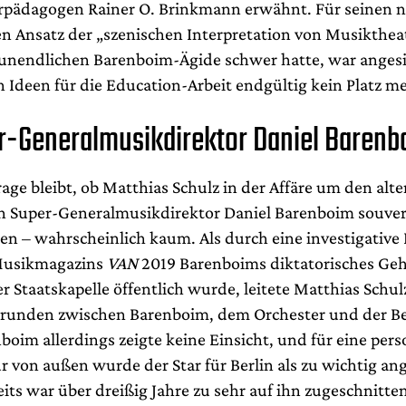
pädagogen Rainer O. Brinkmann erwähnt. Für seinen n
en Ansatz der „szenischen Interpretation von Musiktheat
 unendlichen Barenboim-Ägide schwer hatte, war anges
n Ideen für die Education-Arbeit endgültig kein Platz m
r-Generalmusikdirektor Daniel Barenb
rage bleibt, ob Matthias Schulz in der Affäre um den al
en Super-Generalmusikdirektor Daniel Barenboim souver
en – wahrscheinlich kaum. Als durch eine investigative
Musikmagazins
VAN
2019 Barenboims diktatorisches Ge
 Staatskapelle öffentlich wurde, leitete Matthias Schulz
runden zwischen Barenboim, dem Orchester und der Be
nboim allerdings zeigte keine Einsicht, und für eine pers
r von außen wurde der Star für Berlin als zu wichtig an
eits war über dreißig Jahre zu sehr auf ihn zugeschnitt