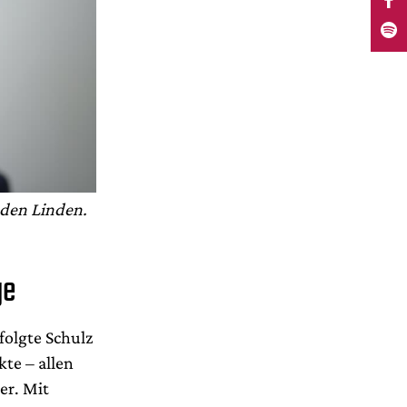
 den Linden.
ge
folgte Schulz
te – allen
er. Mit