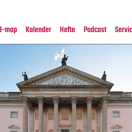
Premierensuche
Alle Hefte
Partne
Festival-Planer
Leseproben
Media
B-map
Kalender
Hefte
Podcast
Servi