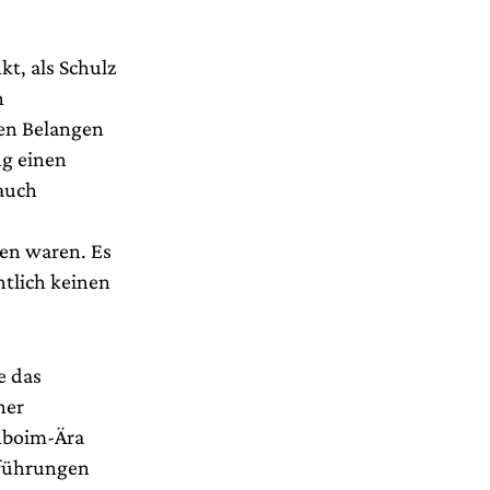
t, als Schulz
n
hen Belangen
ng einen
 auch
den waren. Es
ntlich keinen
e das
ner
enboim-Ära
fführungen