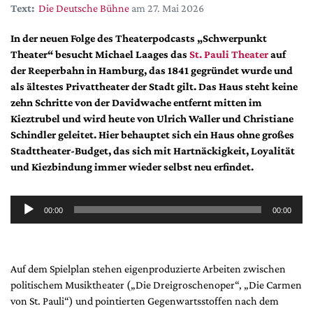
DdB-map
Text:
Die Deutsche Bühne
am 27. Mai 2026
Kalender
In der neuen Folge des Theaterpodcasts „Schwerpunkt
Premierensuche
Theater“ besucht Michael Laages das
St. Pauli Theater
auf
der Reeperbahn in Hamburg, das 1841 gegründet wurde und
Festival-Planer
als ältestes Privattheater der Stadt gilt. Das Haus steht keine
Hefte
zehn Schritte von der Davidwache entfernt mitten im
Kieztrubel und wird heute von Ulrich Waller und Christiane
Alle Hefte
Schindler geleitet. Hier behauptet sich ein Haus ohne großes
Leseproben
Stadttheater-Budget, das sich mit Hartnäckigkeit, Loyalität
und Kiezbindung immer wieder selbst neu erfindet.
Podcast
Service
Audio-
00:00
00:00
Player
Shop / Abo
Newsletter
Redaktion
Auf dem Spielplan stehen eigenproduzierte Arbeiten zwischen
Autor:innen
politischem Musiktheater („Die Dreigroschenoper“, „Die Carmen
Partner
von St. Pauli“) und pointierten Gegenwartsstoffen nach dem