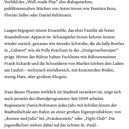
Vorbild des „Well-made Play“ also dialogstarken,
Mediadaten
publikumsnahen Stücken von Autor:innen wie Yasmina Reza,
Suche
Florian Zeller oder Daniel Kehlmann.
Laages begegnet einem Ensemble, das eher Familie als fester
Staatsbühnen-Apparat ist. Schauspieler:innen kehren immer
wieder zurück, genauso wie Anneke Schwabe, die als Sally Bowles
in „Cabaret“ wie als Polly Peachum in der „Dreigroschenoper“
prägt. Hinter der Bühne halten Fachleute wie Bühnenmeister
Frank Eckardt und die Schneiderei von Marlies Gerken den Laden
am Laufen – technisch einfallsreich, mit knarzenden Böden,
wenig Platz, aber großem Ehrgeiz.
Dass dieses Theater wirklich im Stadtteil verankert ist, zeigt sich
auch jenseits des Abendprogramms: Seit 2009 arbeitet
Regisseurin Dania Hohmann jedes Jahr mit Schüler:innen der
Stadtteilschule am Hafen an einer großen Eigenproduktion; von
„Romeo und Julia“ bis „Frankenstein“ oder „Fight Club“. Die
Jugendlichen stehen dabei auf der echten St.-Pauli-