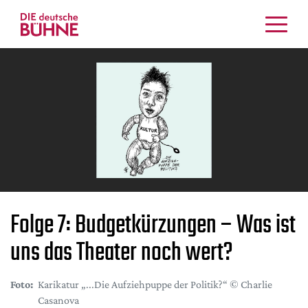
Kritiken
Schauspiel
Musiktheater
Tanz
Crossover
Bühnenwelt
Festivals & Veranstaltungen
Menschen & Theater
Folge 7: Budgetkürzungen – Was ist
Themen
uns das Theater noch wert?
Internationales
Nachrufe
Foto:
Karikatur „...Die Aufziehpuppe der Politik?“ © Charlie
Medientipps
Casanova