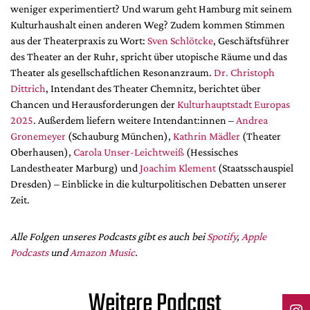
Mediadaten
weniger experimentiert? Und warum geht Hamburg mit seinem
Kulturhaushalt einen anderen Weg? Zudem kommen Stimmen
Suche
aus der Theaterpraxis zu Wort:
Sven Schlötcke
, Geschäftsführer
des Theater an der Ruhr, spricht über utopische Räume und das
Theater als gesellschaftlichen Resonanzraum.
Dr. Christoph
Dittrich
, Intendant des Theater Chemnitz, berichtet über
Chancen und Herausforderungen der
Kulturhauptstadt Europas
2025
. Außerdem liefern weitere Intendant:innen –
Andrea
Gronemeyer
(Schauburg München),
Kathrin Mädler
(Theater
Oberhausen),
Carola Unser-Leichtweiß
(Hessisches
Landestheater Marburg) und
Joachim Klement
(Staatsschauspiel
Dresden) – Einblicke in die kulturpolitischen Debatten unserer
Zeit.
Alle Folgen unseres Podcasts gibt es auch bei
Spotify
,
Apple
Podcasts
und
Amazon Music
.
Weitere Podcast