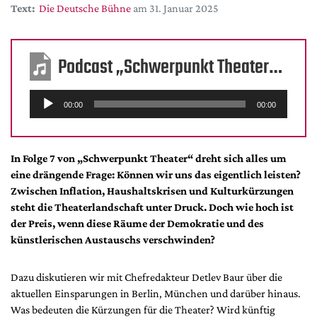
DdB-map
Text:
Die Deutsche Bühne
am 31. Januar 2025
Kalender
Premierensuche
Podcast „Schwerpunkt Theater” – Folge 7: Budgetkürzungen
Festival-Planer
Audio-
Hefte
00:00
00:00
Player
Alle Hefte
Leseproben
In Folge 7 von „Schwerpunkt Theater“ dreht sich alles um
Podcast
eine drängende Frage: Können wir uns das eigentlich leisten?
Zwischen Inflation, Haushaltskrisen und Kulturkürzungen
Service
steht die Theaterlandschaft unter Druck. Doch wie hoch ist
Shop / Abo
der Preis, wenn diese Räume der Demokratie und des
künstlerischen Austauschs verschwinden?
Newsletter
Redaktion
Dazu diskutieren wir mit Chefredakteur Detlev Baur über die
Autor:innen
aktuellen Einsparungen in Berlin, München und darüber hinaus.
Partner
Was bedeuten die Kürzungen für die Theater? Wird künftig