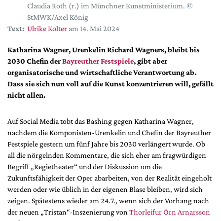
DdB-map
Claudia Roth (r.) im Münchner Kunstministerium. ©
StMWK/Axel König
Kalender
Text:
Ulrike Kolter
am 14. Mai 2024
Premierensuche
Katharina Wagner, Urenkelin Richard Wagners, bleibt bis
Festival-Planer
2030 Chefin der
Bayreuther Festspiele
, gibt aber
Hefte
organisatorische und wirtschaftliche Verantwortung ab.
Dass sie sich nun voll auf die Kunst konzentrieren will, gefällt
Alle Hefte
nicht allen.
Leseproben
Podcast
Auf Social Media tobt das Bashing gegen Katharina Wagner,
nachdem die Komponisten-Urenkelin und Chefin der Bayreuther
Service
Festspiele gestern um fünf Jahre bis 2030 verlängert wurde. Ob
Shop / Abo
all die nörgelnden Kommentare, die sich eher am fragwürdigen
Begriff „Regietheater“ und der Diskussion um die
Newsletter
Zukunftsfähigkeit der Oper abarbeiten, von der Realität eingeholt
Redaktion
werden oder wie üblich in der eigenen Blase bleiben, wird sich
Autor:innen
zeigen. Spätestens wieder am 24.7., wenn sich der Vorhang nach
Partner
der neuen „Tristan“-Inszenierung von
Thorleifur Örn Arnarsson