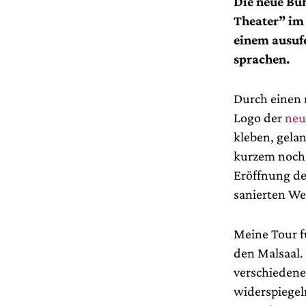
Die neue Büh
Theater” im
einem ausuf
sprachen.
Durch einen 
Logo der
neu
kleben, gela
kurzem noch 
Eröffnung der
sanierten We
Meine Tour f
den Malsaal. 
verschiedene
widerspiegel