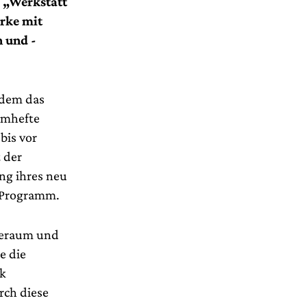
l „Werkstatt
rke mit
 und -
 dem das
mmhefte
bis vor
 der
ung ihres neu
l-Programm.
ageraum und
e die
ik
rch diese