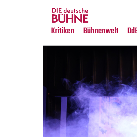
Tanz
Nachrufe
Crossover
Medientipps
Kritiken
Bühnenwelt
Dd