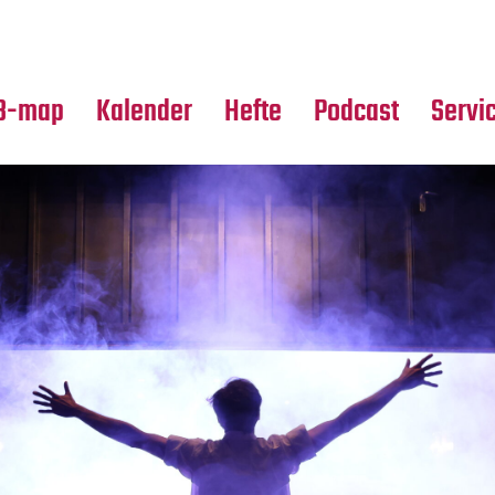
Premierensuche
Alle Hefte
Partne
Festival-Planer
Leseproben
Media
B-map
Kalender
Hefte
Podcast
Servi