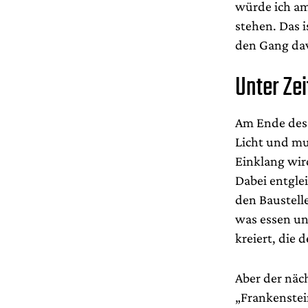
würde ich am 
stehen. Das 
den Gang dav
Unter Ze
Am Ende des 
Licht und mu
Einklang wir
Dabei entglei
den Baustell
was essen un
kreiert, die
Aber der näc
„Frankenstei