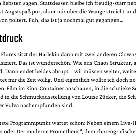
liebsten sagen. Stattdessen bleibe ich freudig-starr ne
ist Angstspaß pur, als er mir über die Wange streicht u
on poltert. Puh, das ist ja nochmal gut gegangen…
itdruck
Flures sitzt der Harlekin dann mit zwei anderen Clowns
siziert. Das ist wunderschön. Wie aus Chaos Struktur, 
d. Dann endet beides abrupt – wir müssen weiter, weiter
tet mir die Zeit völlig. Und eigentlich wollte ich doch n
en-Film im Kino-Container anschauen, in die schnieke Se
d in die Schmuckausstellung von Louise Zücker, die S
 der Vulva nachempfunden sind.
hste Programmpunkt wartet schon: Neben einem Live-H
n oder Der moderne Prometheus“, dem choreografische