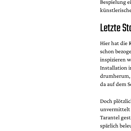
Bespielung e
künstlerisch
Letzte St
Hier hat die
schon bezoge
inspizieren 
Installation 
drumherum, f
da auf dem S
Doch plötzlic
unvermittelt
Tarantel ges
spärlich bele