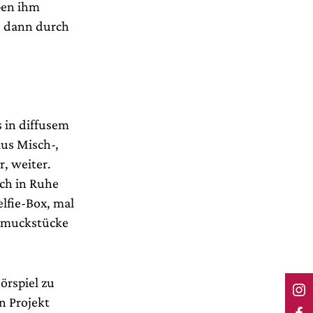
ben ihm
nd dann durch
 in diffusem
aus Misch-,
, weiter.
och in Ruhe
lfie-Box, mal
chmuckstücke
örspiel zu
n Projekt