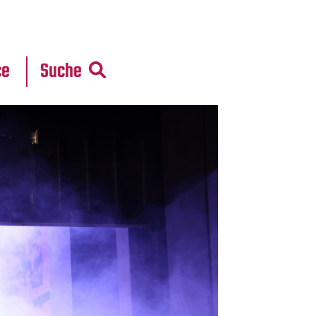
r
daten
ce
Suche