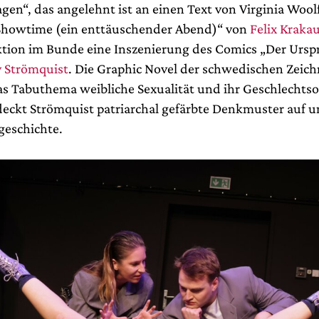
agen“, das angelehnt ist an einen Text von Virginia Woo
Showtime (ein enttäuschender Abend)“ von
Felix Kraka
ktion im Bunde eine Inszenierung des Comics „Der Ursp
v Strömquist
. Die Graphic Novel der schwedischen Zeich
as Tabuthema weibliche Sexualität und ihr Geschlechtso
eckt Strömquist patriarchal gefärbte Denkmuster auf u
geschichte.