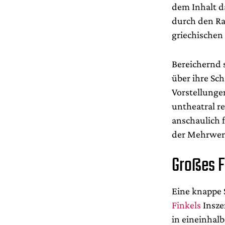
dem Inhalt d
durch den R
griechischen 
Bereichernd s
über ihre Sc
Vorstellunge
untheatral r
anschaulich 
der Mehrwert
Großes F
Eine knappe 
Finkels
Insze
in eineinhalb