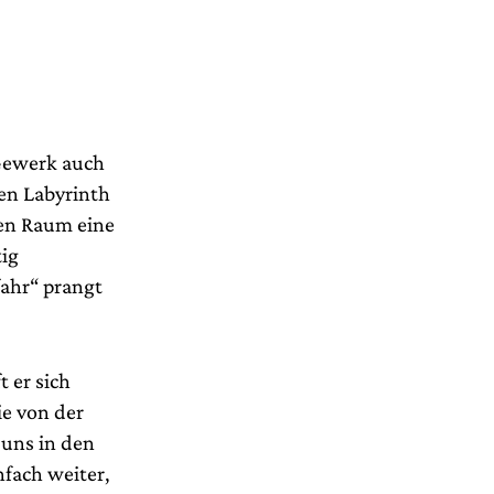
 Gewerk auch
en Labyrinth
nen Raum eine
tig
fahr“ prangt
 er sich
ie von der
 uns in den
nfach weiter,