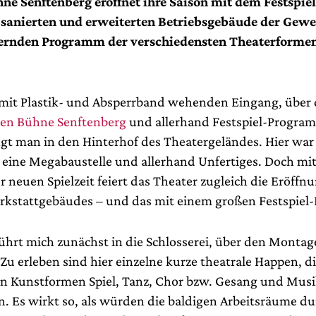
ne Senftenberg eröffnet ihre Saison mit dem Festspie
 sanierten und erweiterten Betriebsgebäude der Gewe
ernden Programm der verschiedensten Theaterformen
mit Plastik- und Absperrband wehenden Eingang, über
en Bühne Senftenberg
und allerhand Festspiel-Progra
ngt man in den Hinterhof des Theatergeländes. Hier war 
eine Megabaustelle und allerhand Unfertiges. Doch mit
 neuen Spielzeit feiert das Theater zugleich die Eröffn
rkstattgebäudes – und das mit einem großen Festspie
ührt mich zunächst in die Schlosserei, über den Mont
Zu erleben sind hier einzelne kurze theatrale Happen, di
n Kunstformen Spiel, Tanz, Chor bzw. Gesang und Mus
n. Es wirkt so, als würden die baldigen Arbeitsräume du