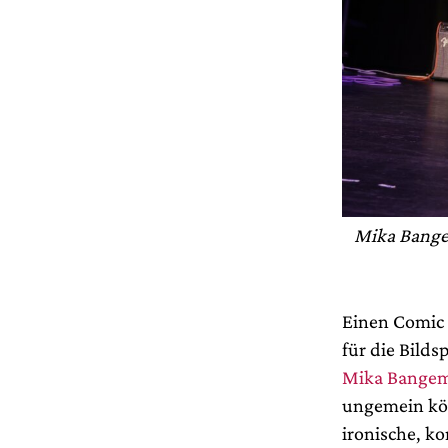
Mika Bange
Einen Comic a
für die Bilds
Mika Bange
ungemein kör
ironische, k