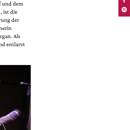
lf und dem
u
, ist die
rung der
nerin
rgan. Als
nd entlarvt