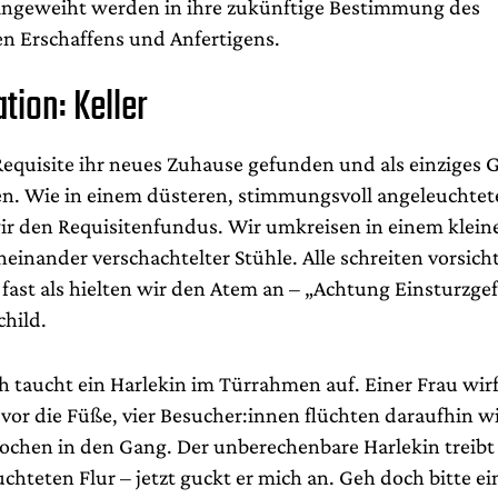
ingeweiht werden in ihre zukünftige Bestimmung des
en Erschaffens und Anfertigens.
ation: Keller
 Requisite ihr neues Zuhause gefunden und als einziges
n. Wie in einem düsteren, stimmungsvoll angeleuchtet
wir den Requisitenfundus. Wir umkreisen in einem klei
ineinander verschachtelter Stühle. Alle schreiten vorsich
ast als hielten wir den Atem an – „Achtung Einsturzge
child.
h taucht ein Harlekin im Türrahmen auf. Einer Frau wirft
 vor die Füße, vier Besucher:innen flüchten daraufhin w
tochen in den Gang. Der unberechenbare Harlekin treibt
uchteten Flur – jetzt guckt er mich an. Geh doch bitte ei