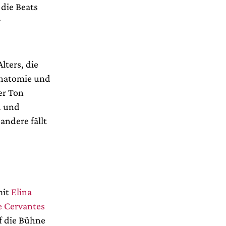
die Beats
r
lters, die
Anatomie und
er Ton
d und
andere fällt
mit
Elina
e Cervantes
uf die Bühne