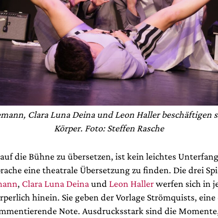
mann, Clara Luna Deina und Leon Haller beschäftigen s
Körper. Foto: Steffen Rasche
uf die Bühne zu übersetzen, ist kein leichtes Unterfange
prache eine theatrale Übersetzung zu finden. Die drei Sp
mann
,
Clara Luna Deina
und
Leon Haller
werfen sich in j
perlich hinein. Sie geben der Vorlage Strömquists, eine
ommentierende Note. Ausdrucksstark sind die Momente,