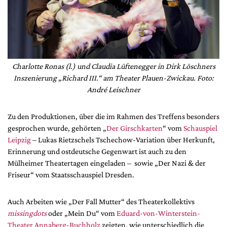
Charlotte Ronas (l.) und Claudia Lüftenegger in Dirk Löschners
Inszenierung „Richard III.“ am Theater Plauen-Zwickau. Foto:
André Leischner
Zu den Produktionen, über die im Rahmen des Treffens besonders
gesprochen wurde, gehörten „
Der Girschkarten
“ vom
Schauspiel
Leipzig
– Lukas Rietzschels Tschechow-Variation über Herkunft,
Erinnerung und ostdeutsche Gegenwart ist auch zu den
Mülheimer Theatertagen eingeladen – sowie „Der Nazi & der
Friseur“ vom Staatsschauspiel Dresden.
Auch Arbeiten wie „Der Fall Mutter“ des Theaterkollektivs
missingdots
oder „Mein Du“ vom
Eduard-von-Winterstein-
Theater Annaberg-Buchholz
zeigten, wie unterschiedlich die