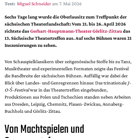
DdB-map
Text:
Miguel Schneider
am 7. Mai 2026
Kalender
Sechs Tage lang wurde die Oberlausitz zum Treffpunkt der
Premierensuche
sächsischen Theaterlandschaft: Vom 21. bis 26. April 2026
richtete das
Gerhart-Hauptmann-Theater Görlitz-Zittau
das
Festival-Planer
13. Sächsische Theatertreffen aus. Auf sechs Bühnen waren 21
Hefte
Inszenierungen zu sehen.
Alle Hefte
Von Schauspielklassikern über zeitgenössische Stoffe bis zu Tanz,
Leseproben
Musiktheater und experimentellen Formaten zeigte das Festival
Podcast
die Bandbreite der sächsischen Bühnen. Auffällig war dabei der
Blick über Landes- und Genregrenzen hinaus: Das trinationale
J-
Service
O-Ś-Festival
war in das Theatertreffen eingebunden,
Shop / Abo
Produktionen aus Polen und Tschechien standen neben Arbeiten
aus Dresden, Leipzig, Chemnitz, Plauen-Zwickau, Annaberg-
Newsletter
Buchholz und Görlitz-Zittau.
Redaktion
Autor:innen
Von Machtspielen und
Partner