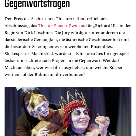
Gegenwartsfragen
Mediadaten
Suche
Den Preis des Sächsischen Theatertreffens erhielt am
Abschlusstag das
Theater Plauen-Zwickau
für „Richard III.“ in der
Regie von Dirk Löschner. Die Jury würdigte unter anderem die
darstellerische Genauigkeit, die ästhetische Geschlossenheit und
die besondere Setzung eines rein weiblichen Ensembles.
Shakespeares Machtstück wurde so als historisches Intrigenspiel
lesbar und richtete auch Fragen an die Gegenwart: Wer darf
Macht ausüben, wer wird ihr ausgeliefert, und welche Körper
werden auf der Bühne mit ihr verbunden?