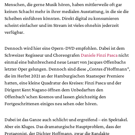
DdB-map
Menschen, die gerne Musik hören, haben mittlerweile oft gar
keinen Schacht mehr in ihrer medialen Ausstattung, in die sie die
Kalender
Scheiben einführen könnten. Direkt digital zu konsumieren
Premierensuche
scheint einfacher und im Stream ist vieles ohnehin jederzeit
Festival-Planer
verfügbar.
Hefte
Dennoch wird hier eine Opern-DVD empfohlen. Dabei ist dem
Alle Hefte
Schweizer Regisseur und Choreografen
Daniele Finzi Pasca
nicht
Leseproben
einmal eine bahnbrechend neue Lesart von Jacques Offenbachs
letzter Oper gelungen. Dennoch sind diese „Contes d’Hoffmann“,
Podcast
die im Herbst 2021 an der Hamburgischen Staatsoper Premiere
hatten, eine kleine Quadratur des Kreises: Finzi Pasca und der
Service
Dirigent Kent Nagano öffnen dem Unbedarften den
Shop / Abo
Offenbach’schen Kosmos und lassen gleichzeitig den
Newsletter
Fortgeschrittenen einiges neu sehen oder hören.
Redaktion
Dabei ist das Ganze auch schlicht und ergreifend – ein Spektakel.
Autor:innen
Aber ein Kluges. Das dramaturgische Hauptproblem, dass der
Partner
Protagonist, der Dichter Hoffmann, zwar die Randakte