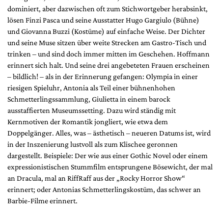
Mediadaten
dominiert, aber dazwischen oft zum Stichwortgeber herabsinkt,
lösen Finzi Pasca und seine Ausstatter Hugo Gargiulo (Bühne)
Suche
und Giovanna Buzzi (Kostüme) auf einfache Weise. Der Dichter
und seine Muse sitzen über weite Strecken am Gastro-Tisch und
trinken – und sind doch immer mitten im Geschehen. Hoffmann
erinnert sich halt. Und seine drei angebeteten Frauen erscheinen
– bildlich! – als in der Erinnerung gefangen: Olympia in einer
riesigen Spieluhr, Antonia als Teil einer bühnenhohen
Schmetterlingssammlung, Giulietta in einem barock
ausstaffierten Museumssetting. Dazu wird ständig mit
Kernmotiven der Romantik jongliert, wie etwa dem
Doppelgänger. Alles, was – ästhetisch – neueren Datums ist, wird
in der Inszenierung lustvoll als zum Klischee geronnen
dargestellt. Beispiele: Der wie aus einer Gothic Novel oder einem
expressionistischen Stummfilm entsprungene Bösewicht, der mal
an Dracula, mal an RiffRaff aus der „Rocky Horror Show“
erinnert; oder Antonias Schmetterlingskostüm, das schwer an
Barbie-Filme erinnert.