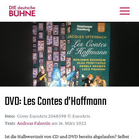
Kritiken
Schauspiel
Musiktheater
Tanz
Crossover
Bühnenwelt
Festivals & Veranstaltungen
Menschen & Theater
DVD: Les Contes d’Hoffmann
Themen
Internationales
Foto:
Cover EuroArts 2068598 © EuroArts
Nachrufe
Text:
Andreas Falentin
am 16. März 2022
Medientipps
Ist die Halbwertzeit von CD und DVD bereits abgelaufen? Selbst