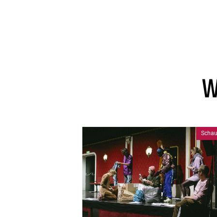
W
Schau