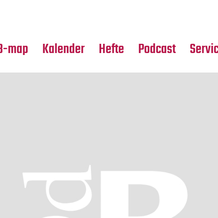
Premierensuche
Alle Hefte
Partne
Festival-Planer
Leseproben
Media
B-map
Kalender
Hefte
Podcast
Servi