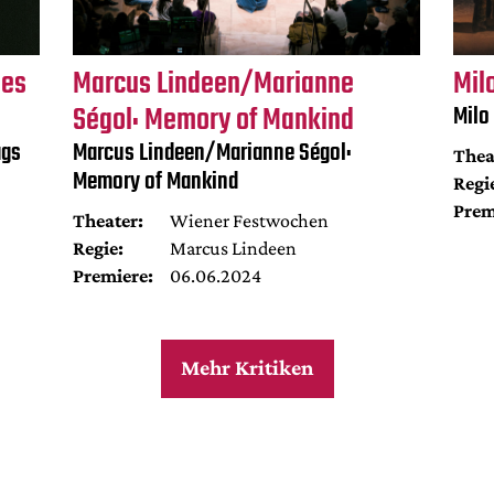
des
Marcus Lindeen/Marianne
Mil
Ségol: Memory of Mankind
Milo
ags
Marcus Lindeen/Marianne Ségol:
Thea
Memory of Mankind
Regi
Prem
Theater:
Wiener Festwochen
Regie:
Marcus Lindeen
Premiere:
06.06.2024
Mehr Kritiken