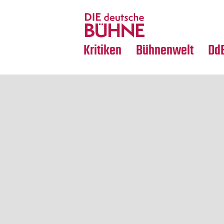
Tanz
Nachrufe
Crossover
Medientipps
Kritiken
Bühnenwelt
Dd