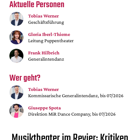
Aktuelle Personen
Mediadaten
Suche
Tobias Werner
Geschäftsführung
Gloria Iberl-Thieme
Leitung Puppentheater
Frank Hilbrich
Generalintendanz
Wer geht?
Tobias Werner
Kommissarische Generalintendanz, bis 07/2026
Giuseppe Spota
Direktion MiR Dance Company, bis 07/2026
Musiktheater im Revier: Kritiken