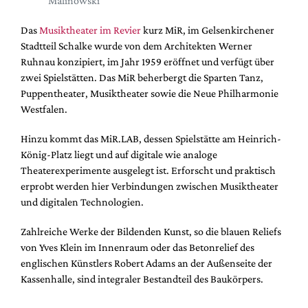
Malinowski
DdB-map
Kalender
Das
Musiktheater im Revier
kurz MiR, im Gelsenkirchener
Stadtteil Schalke wurde von dem Architekten Werner
Premierensuche
Ruhnau konzipiert, im Jahr 1959 eröffnet und verfügt über
Festival-Planer
zwei Spielstätten. Das MiR beherbergt die Sparten Tanz,
Puppentheater, Musiktheater sowie die Neue Philharmonie
Hefte
Westfalen.
Alle Hefte
Hinzu kommt das MiR.LAB, dessen Spielstätte am Heinrich-
Leseproben
König-Platz liegt und auf digitale wie analoge
Podcast
Theaterexperimente ausgelegt ist. Erforscht und praktisch
erprobt werden hier Verbindungen zwischen Musiktheater
Service
und digitalen Technologien.
Shop / Abo
Zahlreiche Werke der Bildenden Kunst, so die blauen Reliefs
Newsletter
von Yves Klein im Innenraum oder das Betonrelief des
Redaktion
englischen Künstlers Robert Adams an der Außenseite der
Autor:innen
Kassenhalle, sind integraler Bestandteil des Baukörpers.
Partner